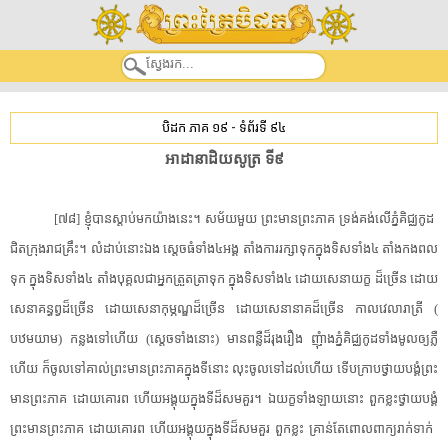
បិដក ភាគ ១៩
-
ទំព័រទី ៩៤
អាដានាដិយ​សូត្រ​ ​ទី៩​
[​៧៨​]​ ​ខ្ញុំ​បាន​ស្តាប់​មក​យ៉ាងនេះ​។​ ​សម័យមួយ​ ​ព្រះមានព្រះភាគ​ ​ទ្រង់​គង់​លើ​ភ្នំ​គិជ្ឈកូដ​ ​
ជិត​ក្រុង​រាជគ្រឹះ​។​ ​លំដាប់នោះ​ឯង​ ​ស្តេច​ធំ​ទាំង៤អង្គ​ ​តាំង​ការ​រក្សាទុក​ក្នុង​ទិស​ទាំង៤​ ​តាំង​កងពល​
ទុក​ ​ក្នុង​ទិស​ទាំង៤​ ​តាំង​បុគ្គល​ជា​អ្នកត្រួត​ត្រាទុក​ ​ក្នុង​ទិស​ទាំង៤​ ​ដោយ​សេនា​យក្ខ​ ​ដ៏​ច្រើន​ ​ដោយ​
សេនា​គន្ធព្វ​ដ៏​ច្រើន​ ​ដោយ​សេនា​កុម្ភណ្ឌ​ដ៏​ច្រើន​ ​ដោយ​សេនា​នាគ​ដ៏​ច្រើន​ ​កាល​វេលា​រាត្រី​ ​(​
បឋមយាម​)​ ​កន្លងទៅ​ហើយ​ ​(​ស្តេច​ទាំងនោះ​)​ ​មាន​ពន្លឺ​ដ៏​រុងរឿង​ ​ញុំាង​ភ្នំ​គិជ្ឈកូដ​ទាំងមូល​ឲ្យ​ភ្លឺ​
ហើយ​ ​ក៏​ចូល​ទៅ​គាល់​ព្រះមានព្រះភាគ​ក្នុង​ទីនោះ​ ​លុះ​ចូល​ទៅដល់​ហើយ​ ​ទើប​ក្រាប​ថ្វាយបង្គំ​ព្រះ
មានព្រះភាគ​ ​ដោយ​គោរព​ ​ហើយ​អង្គុយ​ក្នុង​ទី​ដ៏​សមគួរ​។​ ​ឯ​យក្ខ​ទាំងឡាយ​នោះ​ ​ពួក​ខ្លះ​ថ្វាយបង្គំ​
ព្រះមានព្រះភាគ​ ​ដោយ​គោរព​ ​ហើយ​អង្គុយ​ក្នុង​ទី​ដ៏​សមគួរ​ ​ពួក​ខ្លះ​ ​គ្រាន់តែ​ពោល​ពាក្យ​រាក់ទាក់​ ​