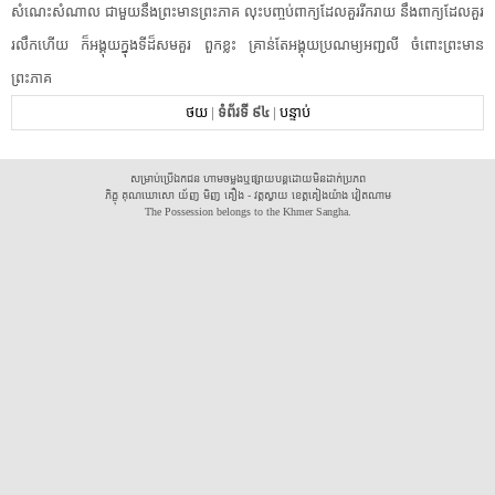
សំណេះសំណាល​ ​ជាមួយនឹង​ព្រះមានព្រះភាគ​ ​លុះ​បញ្ចប់​ពាក្យ​ដែល​គួរ​រីករាយ​ ​នឹង​ពាក្យ​ដែល​គួរ​
រលឹក​ហើយ​ ​ក៏​អង្គុយ​ក្នុង​ទី​ដ៏​សមគួរ​ ​ពួក​ខ្លះ​ ​គ្រាន់តែ​អង្គុយ​ប្រណម្យ​អញ្ជលី​ ​ចំពោះ​ព្រះមាន
ព្រះភាគ​
ថយ
|
ទំព័រទី ៩៤
|
បន្ទាប់
សម្រាប់ប្រើឯកជន ហាមចម្លងឬផ្សាយបន្តដោយមិនដាក់ប្រភព
ភិក្ខុ គុណឃោសោ យ័ញ មិញ គឿង - វត្តស្វាយ ខេត្តគៀងយ៉ាង វៀតណាម
The Possession belongs to the Khmer Sangha.