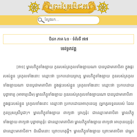
បិដក ភាគ ៤១
-
ទំព័រទី ៧៧
​ទេវទូត​វគ្គ​
[​៣១​]​ ​ម្នាល​ភិក្ខុ​ទាំងឡាយ​ ​កូន​របស់​ត្រកូល​ទាំងឡាយ​ណា​ ​បាន​បូជា​មាតាបិតា​ ​ក្នុង​ផ្ទះ​
របស់​ខ្លួន​ ​ត្រកូល​ទាំងនោះ​ ​ឈ្មោះថា​ ​ប្រកបដោយ​ព្រហ្ម​ ​ម្នាល​ភិក្ខុ​ទាំងឡាយ​ ​កូន​របស់​ត្រកូល​
ទាំងឡាយ​ណា​ ​បាន​បូជា​មាតាបិតា​ ​ក្នុង​ផ្ទះ​របស់​ខ្លួន​ ​ត្រកូល​ទាំងនោះ​ ​ឈ្មោះថា​ ​ប្រកបដោយ​
បុព្វាចារ្យ​ ​(​អាចារ្យ​ដើម​)​ ​ម្នាល​ភិក្ខុ​ទាំងឡាយ​ ​កូន​របស់​ត្រកូល​ទាំងឡាយ​ណា​ ​បាន​បូជា​មាតាបិតា​ ​
ក្នុង​ផ្ទះ​របស់​ខ្លួន​ ​ត្រកូល​ទាំងនោះ​ ​ឈ្មោះថា​ ​ប្រកបដោយ​អា​ហុនេ​យ្យ​ ​(​អ្នក​គួរ​ទទួល​របស់​ ​ដែល​
កូនប្រុស​ស្រី​បូជា​)​។​ ​ម្នាល​ភិក្ខុ​ទាំងឡាយ​ ​ពាក្យ​ថា​ ​ព្រហ្ម​នុ៎ះ​ ​ជា​ឈ្មោះ​មាតាបិតា​ ​ម្នាល​ភិក្ខុ​
ទាំងឡាយ​ ​ពាក្យ​ថា​ ​បុព្វាចារ្យ​នុ៎ះ​ ​ជា​ឈ្មោះ​មាតាបិតា​ ​ម្នាល​ភិក្ខុ​ទាំងឡាយ​ ​ពាក្យ​ថា​ ​អា​ហុនេ​យ្យ​នុ៎ះ​
​ជា​ឈ្មោះ​មាតាបិតា​។​ ​ដំណើរ​នោះ​ ​ព្រោះ​ហេតុអ្វី​។​ ​ម្នាល​ភិក្ខុ​ទាំងឡាយ​ ​ព្រោះ​មាតាបិតា​ ​ជា​អ្នក