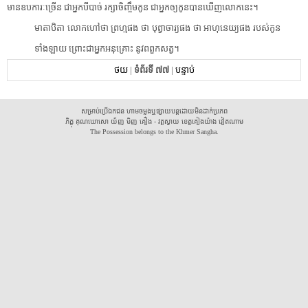
មាន​ឧបការៈ​ច្រើន​ ​ជា​អ្នក​បីបាច់​ ​រក្សា​ចិញ្ចឹម​កូន​ ​ជា​អ្នកឲ្យ​កូន​បានឃើញ​លោក​នេះ​។​ ​
​មាតាបិតា​ ​លោក​ហៅថា​ ​ព្រហ្ម​ផង​ ​ថា​ ​បុព្វាចារ្យ​ផង​ ​ថា​ ​អា​ហុនេ​យ្យ​ផង​ ​របស់​កូន​
ទាំងឡាយ​ ​ព្រោះ​ជា​អ្នក​អនុគ្រោះ​ ​នូវ​ពពួកសត្វ​។​
ថយ
|
ទំព័រទី ៧៧
|
បន្ទាប់
សម្រាប់ប្រើឯកជន ហាមចម្លងឬផ្សាយបន្តដោយមិនដាក់ប្រភព
ភិក្ខុ គុណឃោសោ យ័ញ មិញ គឿង - វត្តស្វាយ ខេត្តគៀងយ៉ាង វៀតណាម
The Possession belongs to the Khmer Sangha.