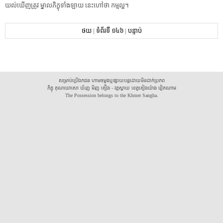
យល់ឃើញ​ត្រូវ​ ​ម្នាល​ភិក្ខុ​ទាំងឡាយ​ ​នេះ​ហៅថា​ ​កម្ម​ល្អ​។
ថយ
|
ទំព័រទី ១៤៦
|
បន្ទាប់
សម្រាប់ប្រើឯកជន ហាមចម្លងឬផ្សាយបន្តដោយមិនដាក់ប្រភព
ភិក្ខុ គុណឃោសោ យ័ញ មិញ គឿង - វត្តស្វាយ ខេត្តគៀងយ៉ាង វៀតណាម
The Possession belongs to the Khmer Sangha.