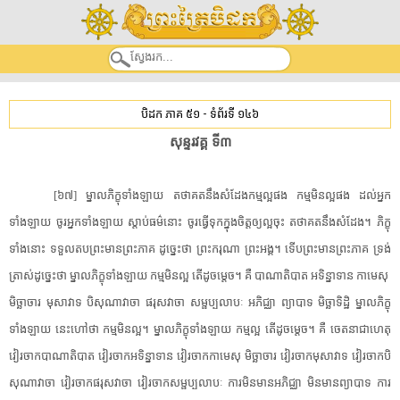
បិដក ភាគ ៥១
-
ទំព័រទី ១៤៦
សុន្ទរ​វគ្គ​ ​ទី៣​
[​៦៧​]​ ​ម្នាល​ភិក្ខុ​ទាំងឡាយ​ ​តថាគត​នឹង​សំដែង​កម្ម​ល្អ​ផង​ ​កម្ម​មិនល្អ​ផង​ ​ដល់​អ្នក​
ទាំងឡាយ​ ​ចូរ​អ្នក​ទាំងឡាយ​ ​ស្តាប់ធម៌​នោះ​ ​ចូរ​ធ្វើ​ទុក​ក្នុងចិត្ត​ឲ្យ​ល្អ​ចុះ​ ​តថាគត​នឹង​សំដែង​។​ ​ភិក្ខុ​
ទាំងនោះ​ ​ទទួល​តប​ព្រះមានព្រះភាគ​ ​ដូច្នេះ​ថា​ ​ព្រះករុណា​ ​ព្រះអង្គ​។​ ​ទើប​ព្រះមានព្រះភាគ​ ​ទ្រង់​
ត្រាស់​ដូច្នេះ​ថា​ ​ម្នាល​ភិក្ខុ​ទាំងឡាយ​ ​កម្ម​មិនល្អ​ ​តើ​ដូចម្តេច​។​ ​គឺ​ ​បាណាតិបាត​ ​អទិន្នាទាន​ ​កា​មេ​សុ​ ​
មិច្ឆាចារ​ ​មុសាវាទ​ ​បិ​សុ​ណា​វាចា​ ​ផរុសវាចា​ ​សម្ផ​ប្ប​លា​បៈ​ ​អភិជ្ឈា​ ​ព្យាបាទ​ ​មិច្ឆាទិដ្ឋិ​ ​ម្នាល​ភិក្ខុ​
ទាំងឡាយ​ ​នេះ​ហៅថា​ ​កម្ម​មិនល្អ​។​ ​ម្នាល​ភិក្ខុ​ទាំងឡាយ​ ​កម្ម​ល្អ​ ​តើ​ដូចម្តេច​។​ ​គឺ​ ​ចេតនា​ជាហេតុ​
វៀរចាក​បាណាតិបាត​ ​វៀរចាក​អទិន្នាទាន​ ​វៀរចាក​កា​មេ​សុ​ ​មិច្ឆាចារ​ ​វៀរចាក​មុសាវាទ​ ​វៀរចាក​បិ​
សុ​ណា​វាចា​ ​វៀរចាក​ផរុសវាចា​ ​វៀរចាក​សម្ផ​ប្ប​លា​បៈ​ ​ការ​មិន​មាន​អភិជ្ឈា​ ​មិន​មាន​ព្យាបាទ​ ​ការ