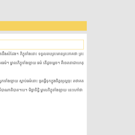
តថាគត​នឹង​សំដែង​។​ ​ភិក្ខុ​ទាំងនោះ​ ​ទទួល​តប​ព្រះមានព្រះភាគ​ថា​ ​ព្រះ
​អធម៌​។​ ​ម្នាល​ភិក្ខុ​ទាំងឡាយ​ ​ធម៌​ ​តើ​ដូចម្តេច​។​ ​គឺ​ចេតនា​ជាហេតុ​
ំងឡាយ​ ​ស្តាប់ធម៌​នោះ​ ​ចូរ​ធ្វើ​ទុក​ក្នុងចិត្ត​ឲ្យ​ល្អ​ចុះ​ ​តថាគត​
​បាណាតិបាត​។​បេ​។​ ​មិច្ឆាទិដ្ឋិ​ ​ម្នាល​ភិក្ខុ​ទាំងឡាយ​ ​នេះ​ហៅថា​ ​