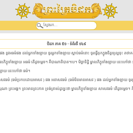
បិដក ភាគ ៥១
-
ទំព័រទី ១៤៩
ង​ ​នូវ​អធម៌​ផង​ ​ដល់​អ្នក​ទាំងឡាយ​ ​ចូរ​អ្នក​ទាំងឡាយ​ ​ស្តាប់ធម៌​នោះ​ ​ចូរ​ធ្វើ​ទុក​ក្នុងចិត្ត​ឲ្យ​ល្អ​ចុះ​ ​
នាល​ភិក្ខុ​ទាំងឡាយ​ ​អធម៌​ ​តើ​ដូចម្តេច​។​ ​គឺ​បាណាតិបាត​។​បេ​។​ ​មិច្ឆាទិដ្ឋិ​ ​ម្នាល​ភិក្ខុ​ទាំងឡាយ​ ​នេះ​ហៅថា​ 
ឡាយ​ ​នេះ​ហៅថា​ ​ធម៌​។​
វ​ធម៌​ ​(​ធម៌​ប្រកបដោយ​អាសវៈ​)​ ​ផង​ ​អនាសវ​ធម៌​ ​(​ធម៌​មិន​មាន​អាសវៈ​)​ ​ផង​ ​ដល់​អ្នក​ទាំងឡាយ​ ​ចូរ​អ្នក​ទា
​ ​ព្រះអង្គ​។​ ​ព្រះមានព្រះភាគ​ ​ទ្រង់​ត្រាស់​ដូច្នេះ​ថា​ ​ម្នាល​ភិក្ខុ​ទាំងឡាយ​ ​សា​សវ​ធម៌​ ​តើ​ដូចម្តេច​។​ ​គឺ