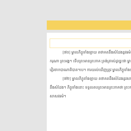
[​៧១​]​ ​ម្នាល​ភិក្ខុ​ទាំងឡាយ​ ​តថាគត​នឹង​សំដែង​នូវ​ធម៌​ផ
ករុណា​ ​ព្រះអង្គ​។​ ​ទើប​ព្រះមានព្រះភាគ​ ​ទ្រង់​ត្រាស់​ដូច្នេះ​ថា​ ​ម្
វៀរចាក​បាណាតិបាត​។​បេ​។​ ​ការយល់ឃើញ​ត្រូវ​ ​ម្នាល​ភិក្ខុ​ទាំង
[​៧២​]​ ​ម្នាល​ភិក្ខុ​ទាំងឡាយ​ ​តថាគត​នឹង​សំដែង​នូវ​សា​ស
នឹង​សំដែង​។​ ​ភិក្ខុ​ទាំងនោះ​ ​ទទួល​តប​ព្រះមានព្រះភាគ​ថា​ ​ព្រះករុណា
សា​សវ​ធម៌​។​ ​