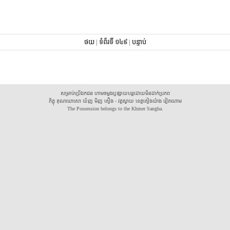
ថយ
|
ទំព័រទី ១៤៩
|
បន្ទាប់
សម្រាប់ប្រើឯកជន ហាមចម្លងឬផ្សាយបន្តដោយមិនដាក់ប្រភព
ភិក្ខុ គុណឃោសោ យ័ញ មិញ គឿង - វត្តស្វាយ ខេត្តគៀងយ៉ាង វៀតណាម
The Possession belongs to the Khmer Sangha.