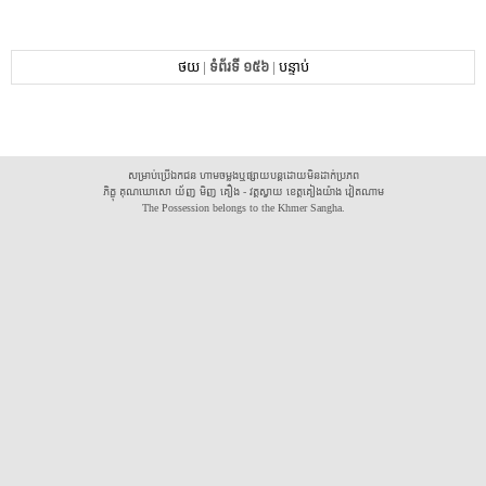
ថយ
|
ទំព័រទី ១៥៦
|
បន្ទាប់
សម្រាប់ប្រើឯកជន ហាមចម្លងឬផ្សាយបន្តដោយមិនដាក់ប្រភព
ភិក្ខុ គុណឃោសោ យ័ញ មិញ គឿង - វត្តស្វាយ ខេត្តគៀងយ៉ាង វៀតណាម
The Possession belongs to the Khmer Sangha.