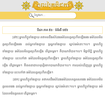
បិដក ភាគ ៥១
-
ទំព័រទី ១៥៦
​[​៨២​]​ ​ម្នាល​ភិក្ខុ​ទាំងឡាយ​ ​តថាគត​នឹង​សំដែងធម៌​ដែល​គួរឲ្យ​កើតឡើង​ផង​ ​ធម៌​ដែល​មិន​
គួរឲ្យ​កើតឡើង​ផង​ ​ដល់​អ្នក​ទាំងឡាយ​ ​ចូរ​អ្នក​ទាំងឡាយ​ ​ស្តាប់ធម៌​នោះ​។​បេ​។​ ​ម្នាល​ភិក្ខុ​
ទាំងឡាយ​ ​ធម៌​ដែល​មិន​គួរឲ្យ​កើតឡើង​ ​តើ​ដូចម្តេច​។​ ​គឺ​បាណាតិបាត​។​បេ​។​ ​មិច្ឆាទិដ្ឋិ​ ​ម្នាល​ភិក្ខុ​
ទាំងឡាយ​ ​នេះ​ហៅថា​ ​ធម៌​ដែល​មិន​គួរឲ្យ​កើតឡើង​។​ ​ម្នាល​ភិក្ខុ​ទាំងឡាយ​ ​ធម៌​ដែល​គួរឲ្យ​កើត
ឡើង​ ​តើ​ដូចម្តេច​។​ ​គឺ​ចេតនា​ជាហេតុ​វៀរចាក​បាណាតិបាត​។​បេ​។​ ​ការយល់ឃើញ​ត្រូវ​ ​ម្នាល​ភិក្ខុ​
ទាំងឡាយ​ ​នេះ​ហៅថា​ ​ធម៌​ដែល​គួរឲ្យ​កើតឡើង​។​
[​៨៣​]​ ​ម្នាល​ភិក្ខុ​ទាំងឡាយ​ ​តថាគត​នឹង​សំដែងធម៌​ដែលគេ​គួរ​សេព​ផង​ ​ធម៌​ដែលគេ​មិន​
គួរ​សេព​ផង​ ​ដល់​អ្នក​ទាំងឡាយ​ ​ចូរ​អ្នក​ទាំងឡាយ​ ​ស្តាប់ធម៌​នោះ​។​បេ​។​ ​ម្នាល​ភិក្ខុ​ទាំងឡាយ​ ​ធម៌​
ដែលគេ​មិន​គួរ​សេព​ ​តើ​ដូចម្តេច​។​ ​