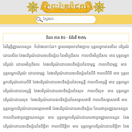
បិដក ភាគ ៥១
-
ទំព័រទី ២៣៤
​នៃ​វិមុត្តិ​ញ្ញាណ​ទស្សនៈ​ ​ក៏​យ៉ាងនោះ​ដែរ​។​ ​ម្នាល​អាវុសោ​ទាំងឡាយ​ ​បុគ្គល​អ្នកមានសីល​ ​បរិបូណ៌​
ដោយ​សីល​ ​តែង​បរិបូណ៌​ដោយ​ឧបនិស្ស័យ​ ​នៃ​អ​វិប្បដិសារៈ​ ​កាលបើ​អ​វិប្បដិសារៈ​ ​មាន​ ​បុគ្គល​អ្នក​
បរិបូណ៌​ ​ដោយ​អ​វិប្បដិសារៈ​ ​តែង​បរិបូណ៌​ដោយ​ឧបនិស្ស័យ​នៃ​បា​មុ​ជ្ជៈ​ ​កាលបើ​បា​មុ​ជ្ជៈ​ ​មាន​ ​
បុគ្គល​អ្នក​បរិបូណ៌​ ​ដោយ​បា​មុ​ជ្ជៈ​ ​តែង​បរិបូណ៌​ដោយ​ឧបនិស្ស័យ​នៃ​បីតិ​ ​កាលបើ​បីតិ​ ​មាន​ ​បុគ្គល​
អ្នក​បរិបូណ៌​ដោយ​បីតិ​ ​តែង​បរិបូណ៌​ដោយ​ឧប​និស្ស័យ​នៃ​បស្ស​ទ្ធិ​ ​កា​លបើបស្ស​ទ្ធិ​ ​មាន​ ​បុគ្គល​អ្នក​
បរិបូណ៌​ដោយ​បស្ស​ទ្ធិ​ ​តែង​បរិបូណ៌​ដោយ​ឧបនិស្ស័យ​នៃ​សុខៈ​ ​កាលបើ​សុខៈ​ ​មាន​ ​បុគ្គល​អ្នក​
បរិបូណ៌​ដោយ​សុខៈ​ ​តែង​បរិបូណ៌​ដោយ​ឧបនិស្ស័យ​នៃ​សម្មាសមាធិ​ ​កាលបើ​សម្មាសមាធិ​ ​មាន​ ​
បុគ្គល​អ្នក​បរិបូណ៌​ដោយ​សម្មាសមាធិ​ ​តែង​បរិបូណ៌​ដោយ​ឧបនិស្ស័យ​ ​នៃ​យថាភូត​ញ្ញាណ​ទស្សនៈ​
​កាលបើ​យថាភូត​ញ្ញាណ​ទស្សនៈ​ ​មាន​ ​បុគ្គល​អ្នក​បរិបូណ៌​ដោយ​យថាភូត​ញ្ញាណ​ទស្សនៈ​ ​តែង​
បរិបូណ៌​ដោយ​ឧបនិស្ស័យ​នៃ​និ​ព្វិ​ទា​ ​កាលបើ​និ​ព្វិ​ទា​ ​មាន​ ​បុគ្គល​អ្នក​បរិបូណ៌​ដោយ​និ​ព្វិ​ទា​ ​តែង​