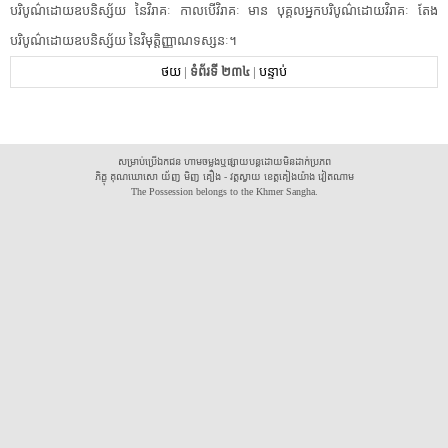
បរិបូណ៌​ដោយ​ឧបនិស្ស័យ​ ​នៃ​វិ​រាគៈ​ ​កាលបើ​វិ​រាគៈ​ ​មាន​ ​បុគ្គល​អ្នក​បរិបូណ៌​ដោយ​វិ​រាគៈ​ ​តែង​
បរិបូណ៌​ដោយ​ឧបនិស្ស័យ​ ​នៃ​វិមុត្តិ​ញ្ញាណ​ទស្សនៈ​។​ ​
ថយ
|
ទំព័រទី ២៣៤
|
បន្ទាប់
សម្រាប់ប្រើឯកជន ហាមចម្លងឬផ្សាយបន្តដោយមិនដាក់ប្រភព
ភិក្ខុ គុណឃោសោ យ័ញ មិញ គឿង - វត្តស្វាយ ខេត្តគៀងយ៉ាង វៀតណាម
The Possession belongs to the Khmer Sangha.