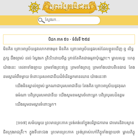
បិដក ភាគ ៥១
-
ទំព័រទី ២៥៨
​មិន​គិត​ ​ព្រោះ​អាស្រ័យ​នូវ​លោកខាងមុខ​ ​មិន​គិត​ ​ព្រោះ​អាស្រ័យ​នូវ​របស់​ដែល​ខ្លួន​ឃើញ​ ​ឮ​ ​លិទ្ធ​ ​
ភ្លក្ស​ ​ដឹង​ច្បាស់​ ​ដល់​ ​ស្វែងរក​ ​ត្រិះរិះ​ដោយចិត្ត​ ​គ្រាន់តែ​គិតជា​ធម្មតា​ប៉ុណ្ណោះ​។​ ​ម្នាល​សន្ធៈ​ ​ហេតុ​
យ៉ាងនេះ​ ​ទេវតា​ទាំងឡាយ​ ​ព្រមទាំង​ព្រះ​ឥន្រ្ទ​ ​ព្រមទាំង​ព្រហ្ម​ ​ព្រម​ទាំង​ប​ជា​បតិ​ទេវរាជ​ ​តែង​
នមស្ការ​អំពី​ចម្ងាយ​ ​ចំពោះ​បុរស​អាជានីយ​ដ៏​ចំរើន​អ្នកមាន​ឈាន​ ​យ៉ាងនេះ​ថា​
​យើង​មិន​ស្គាល់​ច្បាស់​ ​អ្នកណា​ជា​បុរស​អាជានីយ​ ​តែង​គិត​ ​ព្រោះ​អាស្រ័យ​នូវ​គុណ
ធម៌​ណា​ ​បពិត្រ​បុរស​អាជានីយ​ ​យើង​សូម​នមស្ការ​ចំពោះ​អ្នក​ ​បពិត្រ​បុរស​ដ៏​ឧត្តម​ ​
យើង​សូម​នមស្ការ​ចំពោះ​អ្នក​។​
[​១១៧​]​ ​សម័យមួយ​ ​ព្រះមានព្រះភាគ​ ​ទ្រង់​គង់នៅ​ក្នុង​បរិព្វាជកា​រាម​ ​ជា​មោរ​និវាប​ស្ថាន​ ​
ជិត​ក្រុង​រាជគ្រឹះ​។​ ​ក្នុង​ទីនោះ​ឯង​ ​ព្រះមានព្រះភាគ​ ​ទ្រង់​ត្រាស់​ហៅ​ភិក្ខុ​ទាំងឡាយ​ថា​ ​ម្នាល​ភិក្ខុ​