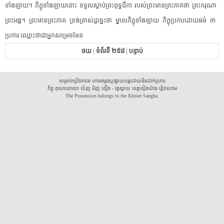
ទាំងឡាយ​។​ ​ភិក្ខុ​ទាំងឡាយ​នោះ​ ​ទទួល​ស្តាប់​ព្រះពុទ្ធដីកា​ ​របស់​ព្រះមានព្រះភាគ​ថា​ ​ព្រះករុណា​ ​
ព្រះអង្គ​។​ ​ព្រះមានព្រះភាគ​ ​ទ្រង់​ត្រាស់​ដូច្នេះ​ថា​ ​ម្នាល​ភិក្ខុ​ទាំងឡាយ​ ​ភិក្ខុ​ប្រកបដោយ​ធម៌​ ​៣​ ​
ប្រការ​ ​ឈ្មោះថា​ជា​អ្នក​សម្រេច​មែន​ ​
ថយ
|
ទំព័រទី ២៥៨
|
បន្ទាប់
សម្រាប់ប្រើឯកជន ហាមចម្លងឬផ្សាយបន្តដោយមិនដាក់ប្រភព
ភិក្ខុ គុណឃោសោ យ័ញ មិញ គឿង - វត្តស្វាយ ខេត្តគៀងយ៉ាង វៀតណាម
The Possession belongs to the Khmer Sangha.