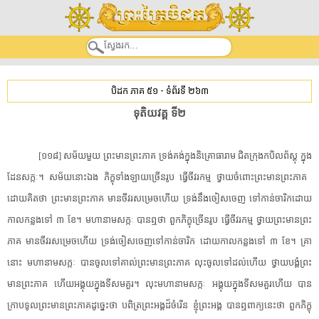
បិដក ភាគ ៥១
-
ទំព័រទី ២៦៣
ទុតិយវគ្គ​ ​ទី២​
[​១១៨​]​ ​សម័យមួយ​ ​ព្រះមានព្រះភាគ​ ​ទ្រង់​គង់​ក្នុង​និគ្រោធារាម​ ​ជិត​ក្រុង​កបិល​ព័ស្តុ​ ​ក្នុង​
ដែន​សក្កៈ​។​ ​សម័យ​នោះ​ឯង​ ​ភិក្ខុ​ទាំងឡាយ​ច្រើន​រូប​ ​ធ្វើ​ចីវរ​កម្ម​ ​ថ្វាយ​ចំពោះ​ព្រះមានព្រះភាគ​ ​
ដោយ​គិតថា​ ​ព្រះមានព្រះភាគ​ ​មាន​ចីវរ​សម្រេច​ហើយ​ ​ទ្រង់​នឹង​ចៀសចេញ​ ​ទៅកាន់​ចារិក​ដោយ​
កាល​កន្លងទៅ​ ​៣​ ​ខែ​។​ ​មហា​នាម​សក្កៈ​ ​បានឮ​ថា​ ​ពួក​ភិក្ខុ​ច្រើន​រូប​ ​ធ្វើ​ចីវរ​កម្ម​ ​ថ្វាយព្រះ​មាន​ព្រះ​
ភាគ​ ​មាន​ចីវរ​សម្រេច​ហើយ​ ​ទ្រង់​ចៀសចេញ​ទៅកាន់​ចារិក​ ​ដោយ​កាល​កន្លងទៅ​ ​៣​ ​ខែ​។​ ​គ្រា
នោះ​ ​មហា​នាម​សក្កៈ​ ​បាន​ចូល​ទៅ​គាល់​ព្រះមានព្រះភាគ​ ​លុះ​ចូល​ទៅដល់​ហើយ​ ​ថ្វាយបង្គំ​ព្រះ
មានព្រះភាគ​ ​ហើយ​អង្គុយ​ក្នុង​ទីសម​គួរ​។​ ​លុះ​មហា​នាម​សក្កៈ​ ​អង្គុយ​ក្នុង​ទីសម​គួរ​ហើយ​ ​បាន​
ក្រាបទូល​ព្រះមានព្រះភាគ​ដូច្នេះ​ថា​ ​បពិត្រ​ព្រះអង្គ​ដ៏​ចំរើន​ ​ខ្ញុំ​ព្រះអង្គ​ ​បានឮ​ពាក្យ​នេះ​ថា​ ​ពួក​ភិក្ខុ​