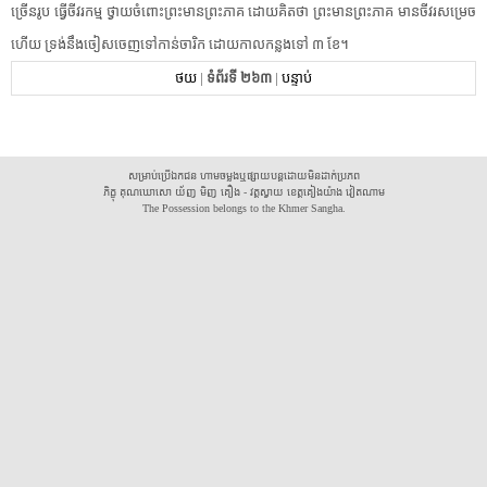
ច្រើន​រូប​ ​ធ្វើ​ចីវរ​កម្ម​ ​ថ្វាយ​ចំពោះ​ព្រះមានព្រះភាគ​ ​ដោយ​គិតថា​ ​ព្រះមានព្រះភាគ​ ​មាន​ចីវរ​សម្រេច​
ហើយ​ ​ទ្រង់​នឹង​ចៀសចេញ​ទៅកាន់​ចារិក​ ​ដោយ​កាល​កន្លងទៅ​ ​៣​ ​ខែ​។​ ​
ថយ
|
ទំព័រទី ២៦៣
|
បន្ទាប់
សម្រាប់ប្រើឯកជន ហាមចម្លងឬផ្សាយបន្តដោយមិនដាក់ប្រភព
ភិក្ខុ គុណឃោសោ យ័ញ មិញ គឿង - វត្តស្វាយ ខេត្តគៀងយ៉ាង វៀតណាម
The Possession belongs to the Khmer Sangha.