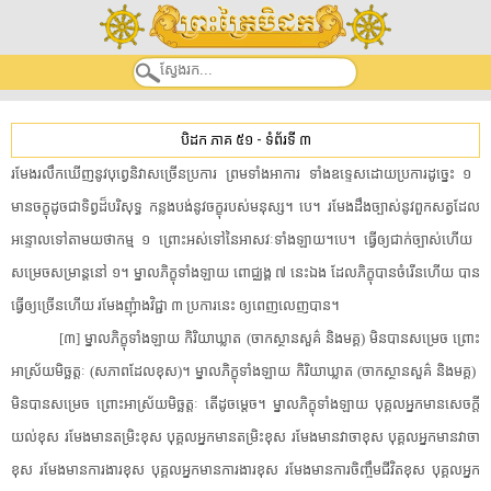
បិដក ភាគ ៥១
-
ទំព័រទី ៣
​រមែង​រលឹក​ឃើញ​នូវ​បុព្វេ​និវាស​ច្រើនប្រការ​ ​ព្រមទាំង​អាការ​ ​ទាំង​ឧទ្ទេស​ដោយ​ប្រការ​ដូច្នេះ​ ​១​ ​
មាន​ចក្ខុ​ដូចជា​ទិព្វ​ដ៏​បរិសុទ្ធ​ ​កន្លង​បង់​នូវ​ចក្ខុ​របស់​មនុស្ស​។​ ​បេ​។​ ​រមែង​ដឹង​ច្បាស់​នូវ​ពួក​សត្វ​ដែល​
អន្ទោល​ទៅតាម​យថាកម្ម​ ​១​ ​ព្រោះ​អស់​ទៅ​នៃ​អាសវៈ​ទាំងឡាយ​។​បេ​។​ ​ធ្វើឲ្យ​ជាក់ច្បាស់​ហើយ​ ​
សម្រេចសម្រាន្ត​នៅ​ ​១​។​ ​ម្នាល​ភិក្ខុ​ទាំងឡាយ​ ​ពោជ្ឈង្គ​ ​៧​ ​នេះឯង​ ​ដែល​ភិក្ខុ​បាន​ចំរើន​ហើយ​ ​បាន​
ធ្វើឲ្យ​ច្រើន​ហើយ​ ​រមែង​ញុំាង​វិជ្ជា​ ​៣​ ​ប្រការ​នេះ​ ​ឲ្យ​ពេញលេញ​បាន​។​
[​៣​]​ ​ម្នាល​ភិក្ខុ​ទាំងឡាយ​ ​កិរិយា​ឃ្លាត​ ​(​ចាកស្ថាន​សួគ៌​ ​និង​មគ្គ​)​ ​មិនបាន​សម្រេច​ ​ព្រោះ​
អា​ស្រ័យ​មិច្ឆ​ត្តៈ​ ​(​សភាព​ដែល​ខុស​)​។​ ​ម្នាល​ភិក្ខុ​ទាំងឡាយ​ ​កិរិយា​ឃ្លាត​ ​(​ចាកស្ថាន​សួគ៌​ ​និង​មគ្គ​)​ ​
មិនបាន​សម្រេច​ ​ព្រោះ​អា​ស្រ័យ​មិច្ឆ​ត្តៈ​ ​តើ​ដូចម្តេច​។​ ​ម្នាល​ភិក្ខុ​ទាំងឡាយ​ ​បុគ្គល​អ្នកមាន​សេចក្តី​
យល់​ខុស​ ​រមែង​មានតម្រិះ​ខុស​ ​បុគ្គល​អ្នកមាន​តម្រិះ​ខុស​ ​រមែង​មាន​វាចា​ខុស​ ​បុគ្គល​អ្នកមាន​វាចា​
ខុស​ ​រមែង​មានការ​ងារ​ខុស​ ​បុគ្គល​អ្នកមាន​ការងារ​ខុស​ ​រមែង​មានការ​ចិញ្ចឹមជីវិត​ខុស​ ​បុគ្គល​អ្នក​