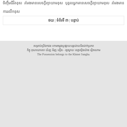
ចិញ្ចឹមជីវិត​ខុស​ ​រមែង​មាន​សេចក្តី​ព្យាយាម​ខុស​ ​បុគ្គល​អ្នកមាន​សេចក្តី​ព្យាយាម​ខុស​ ​រមែង​មាន
ការ​រលឹក​ខុស​ ​
ថយ
|
ទំព័រទី ៣
|
បន្ទាប់
សម្រាប់ប្រើឯកជន ហាមចម្លងឬផ្សាយបន្តដោយមិនដាក់ប្រភព
ភិក្ខុ គុណឃោសោ យ័ញ មិញ គឿង - វត្តស្វាយ ខេត្តគៀងយ៉ាង វៀតណាម
The Possession belongs to the Khmer Sangha.