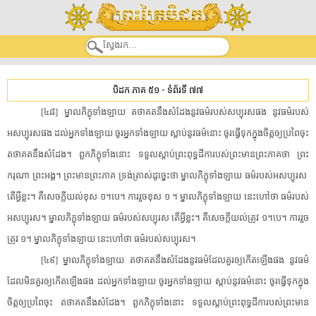
បិដក ភាគ ៥១
-
ទំព័រទី ៧៧
[​៤៨​]​ ​ម្នាល​ភិក្ខុ​ទាំងឡាយ​ ​តថាគត​នឹង​សំដែង​នូវ​ធម៌​របស់​សប្បុរស​ផង​ ​នូវ​ធម៌​របស់​
អសប្បុរស​ផង​ ​ដល់​អ្នក​ទាំងឡាយ​ ​ចូរ​អ្នក​ទាំងឡាយ​ ​ស្តាប់​នូវ​ធម៌​នោះ​ ​ចូរ​ធ្វើ​ទុក​ក្នុងចិត្ត​ឲ្យ​ប្រពៃ​ចុះ​
​តថាគត​នឹង​សំដែង​។​ ​ពួក​ភិក្ខុ​ទាំងនោះ​ ​ទទួល​ស្តាប់​ព្រះពុទ្ធដីកា​របស់​ព្រះមានព្រះភាគ​ថា​ ​ព្រះ
ករុណា​ ​ព្រះអង្គ​។​ ​ព្រះមានព្រះភាគ​ ​ទ្រង់​ត្រាស់​ដូច្នេះ​ថា​ ​ម្នាល​ភិក្ខុ​ទាំងឡាយ​ ​ធម៌​របស់​អសប្បុរស​ ​
តើ​អ្វីខ្លះ​។​ ​គឺ​សេចក្តី​យល់​ខុស​ ​១​។​បេ​។​ ​ការ​រួច​ខុស​ ​១​ ​។​ ​ម្នាល​ភិក្ខុ​ទាំងឡាយ​ ​នេះ​ហៅថា​ ​ធម៌​របស់​
អសប្បុរស​។​ ​ម្នាល​ភិក្ខុ​ទាំងឡាយ​ ​ធម៌​របស់​សប្បុរស​ ​តើ​អ្វីខ្លះ​។​ ​គឺ​សេចក្តី​យល់​ត្រូវ​ ​១​។​បេ​។​ ​ការ​រួច​
ត្រូវ​ ​១​។​ ​ម្នាល​ភិក្ខុ​ទាំងឡាយ​ ​នេះ​ហៅថា​ ​ធម៌​របស់​សប្បុរស​។​
[​៤៩​]​ ​ម្នាល​ភិក្ខុ​ទាំងឡាយ​ ​តថាគត​នឹង​សំដែង​នូវ​ធម៌​ដែល​គួរឲ្យ​កើតឡើង​ផង​ ​នូវ​ធម៌​
ដែល​មិន​គួរឲ្យ​កើតឡើង​ផង​ ​ដល់​អ្នក​ទាំងឡាយ​ ​ចូរ​អ្នក​ទាំងឡាយ​ ​ស្តាប់​នូវ​ធម៌​នោះ​ ​ចូរ​ធ្វើ​ទុក​ក្នុង
ចិត្ត​ឲ្យ​ប្រពៃ​ចុះ​ ​តថាគត​នឹង​សំដែង​។​ ​ពួក​ភិក្ខុ​ទាំងនោះ​ ​ទទួល​ស្តាប់​ព្រះពុទ្ធដីកា​របស់​ព្រះមាន