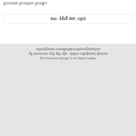
ព្រះភាគ​ថា​ ​ព្រះករុណា​ ​ព្រះអង្គ​។​ ​
ថយ
|
ទំព័រទី ៧៧
|
បន្ទាប់
សម្រាប់ប្រើឯកជន ហាមចម្លងឬផ្សាយបន្តដោយមិនដាក់ប្រភព
ភិក្ខុ គុណឃោសោ យ័ញ មិញ គឿង - វត្តស្វាយ ខេត្តគៀងយ៉ាង វៀតណាម
The Possession belongs to the Khmer Sangha.