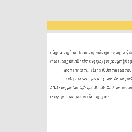
​បពិត្រ​ព្រះ​សម្មតិទេព​ ​ឯ​ភោគសម្ប័ទ​ទាំងឡាយ​ ​ទូលព្រះបង្គំជាខ្ញុំ​
ពាល​ ​ដែល​ត្រូវតែ​គេ​ដឹកនាំ​បាន​ ​(​ទូន្មាន​)​ ​ទូលព្រះបង្គំជាខ្ញុំ​មិន​
[​៣០៣​]​ ​(​ព្រះរាជា​…​)​ ​នែកូន​ ​បើ​បិតា​ជា​មនុស្ស​ពា
[​៣០៤​]​ ​(​សោមនស្ស​កុមារ​…​)​ ​ការងារ​ដែល​បុគ្គល​មិ
គំនិត​ដែល​បុគ្គល​កំណត់​ត្រឹមត្រូវ​ហើយ​ទើប​គិត​ ​រមែង​មានផល​ដ៏​ចំរើន​
សេចក្តី​ក្រោធ​ ​ការ​ក្រោធ​នោះ​ ​ក៏​មិនល្អ​ឡើយ​។​