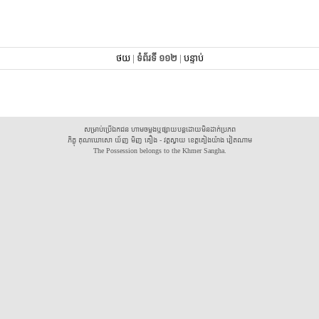
ថយ
|
ទំព័រទី ១១២
|
បន្ទាប់
សម្រាប់ប្រើឯកជន ហាមចម្លងឬផ្សាយបន្តដោយមិនដាក់ប្រភព
ភិក្ខុ គុណឃោសោ យ័ញ មិញ គឿង - វត្តស្វាយ ខេត្តគៀងយ៉ាង វៀតណាម
The Possession belongs to the Khmer Sangha.