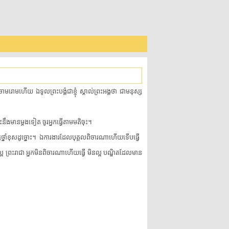
ចោមរោម​ហើយ​ ​ឯ​ទូលព្រះបង្គំជាខ្ញុំ​ ​ស្គាល់​ព្រះអង្គ​ថា​ ​ជា​មនុស្ស​
​មាន​ម្តង​ទៀត​ ​ចូរ​អ្នកធ្វើ​តាម​មតិ​ចុះ​។​
​ខុស​ដូច្នោះ​។​ ​ឯកា​រងា​រដែ​លបុ​គ្គ​លពិ​ចារ​ណា​ហើយ​ទើប​ធ្វើ​ ​
ល្អ​ ​ព្រះរាជា​ ​អ្នក​មិន​ពិចារណា​ហើយ​ធ្វើ​ ​មិនល្អ​ ​បណ្ឌិត​ដែល​មាន​