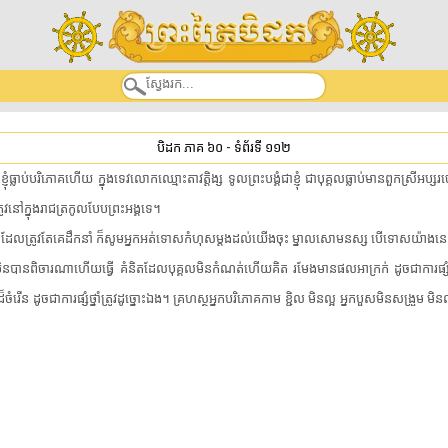
បិដក ភាគ ៦០
-
ទំព័រទី ១១២
ធ្លាប់​បរិភោគ​ហើយ​ ​ក្នុង​ទេវលោក​ឈ្មោះ​តាវត្តិង្ស​ ​ទូលព្រះបង្គំជាខ្ញុំ​ ​ជា​បុគ្គល​ធ្លាប់​មាន​ពួក​ស្រី​អប្សរ​
ត្រូវ​នៅក្នុង​រាជត្រកូល​បែប​ព្រះអង្គ​ទេ​។​
ល​ ​ដែល​ត្រូវតែ​គេ​ដឹកនាំ​ ​ក៏​សូមអ្នក​អត់ទោស​កំហុស​ម្តង​ដល់​យើង​ចុះ​ ​ម្នាល​សោមនស្ស​ ​បើ​ទោស​យ៉ាងនេះ​នឹង
នបាន​ពិចារណា​ហើយ​ធ្វើ​ ​គំនិត​ដែល​បុគ្គល​មិនកំណត់​ហើយ​គិត​ ​រមែង​មានផល​អាក្រក់​ ​ដូចជា​ការផ្សំ​ថ្នាំ
 ​ដូចជា​ការផ្សំ​ថ្នាំ​ត្រូវ​ដូច្នោះឯង​។​ ​គ្រហស្ថ​អ្នក​បរិភោគ​កាម​ ​ខ្ជិល​ ​មិនល្អ​ ​អ្នកបួស​មិន​សង្រួម​ ​មិន