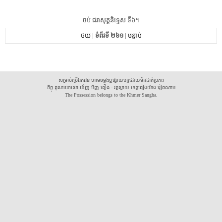
ចប់ ជរា​សុត្ត​និទ្ទេស ទី៦។
ថយ
|
ទំព័រទី ២៦១
|
បន្ទាប់
សម្រាប់ប្រើឯកជន ហាមចម្លងឬផ្សាយបន្តដោយមិនដាក់ប្រភព
ភិក្ខុ គុណឃោសោ យ័ញ មិញ គឿង - វត្តស្វាយ ខេត្តគៀងយ៉ាង វៀតណាម
The Possession belongs to the Khmer Sangha.