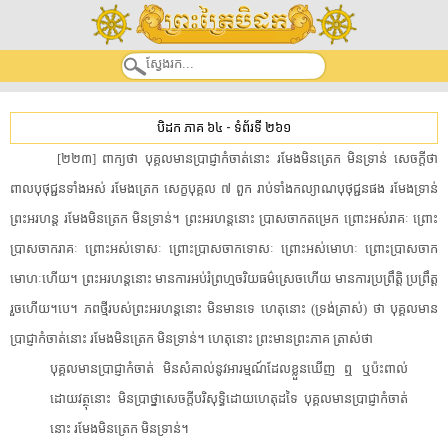
បិដក ភាគ ៦៤
-
ទំព័រទី ២៦១
[២២៣​] ពាក្យ​ថា​ បុគ្គល​មាន​ប្រាជ្ញា​កំចាត់​នោះ​ រមែង​មិន​ត្រេក​ មិន​ទ្រាន់​ សេចក្តី​ថា​
ពាល​បុថុជ្ជន​ទាំងអស់​ រមែង​ត្រេក​ សេក្ខបុគ្គល​ ៧ ​ពួក​ រាប់ទាំង​កល្យាណ​បុថុជ្ជន​ផង​ រមែង​ទ្រាន់​
ព្រះអរហន្ត​ រមែង​មិន​ត្រេក​ មិន​ទ្រាន់។ ព្រះអរហន្ត​នោះ​ ប្រាសចាក​តម្រេក​ ព្រោះ​អស់​រាគៈ​ ព្រោះ​
ប្រាសចាក​រាគៈ​ ព្រោះ​អស់​ទោសៈ​ ព្រោះ​ប្រាសចាក​ទោសៈ​ ព្រោះ​អស់​មោហៈ​ ព្រោះ​ប្រាសចាក​
មោហៈ​ហើយ។ ព្រះអរហន្ត​នោះ មានការ​អប់រំ​ព្រហ្មចរិយ​ធម៌​ស្រេចហើយ​ មានការ​ប្រព្រឹត្តិ ប្រព្រឹត្ត​
រួចហើយ។បេ។ ភព​ថ្មី​របស់​ព្រះអរហន្ត​នោះ មិន​មាន​ទេ​ ហេតុ​នោះ (ទ្រង់​ត្រាស់​) ថា បុគ្គល​មាន​
ប្រាជ្ញា​កំចាត់​នោះ​ រមែង​មិន​ត្រេក មិន​ទ្រាន់។ ហេតុ​នោះ ព្រះមានព្រះភាគ ត្រាស់​ថា​
បុគ្គល​មាន​ប្រាជ្ញា​កំចាត់​ មិន​សំ​គា​ល់​នូវ​អារម្មណ៍​ដែល​ខ្លួន​ឃើញ​ ឮ ឬប៉ះពាល់​
ដោយ​វត្ថុ​នោះ​ មិន​ប្រាថ្នា​សេចក្តី​បរិសុទ្ធិ​ដោយហេតុ​ដទៃ​ បុគ្គល​មាន​ប្រាជ្ញា​កំចាត់​
នោះ រមែង​មិន​ត្រេក​ មិន​ទ្រាន់។