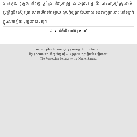
នរក​ឡើយ​ ​ដូច្នេះ​បាន​ដែរ​ឬ​ ​ឬក៏​កូន​ ​និង​ប្រពន្ធ​អ្នកនោះ​អង្វរ​ថា​ ​អ្នក​នុ៎ះ​ ​បាន​ជា​ប្រព្រឹត្ត​ខុស​ធម៌​ ​
ប្រព្រឹត្ត​មិន​ស្មើ​ ​ព្រោះ​ហេតុ​យើង​ទាំងឡាយ​ ​សូមកុំ​ឲ្យ​ពួក​និរយបាល​ ​ទង់ទាញ​អ្នកនោះ​ ​ទៅ​ទម្លាក់​
ក្នុង​នរក​ឡើយ​ ​ដូច្នេះ​បាន​ដែរ​ឬ​។​ ​
ថយ
|
ទំព័រទី ១៧៥
|
បន្ទាប់
សម្រាប់ប្រើឯកជន ហាមចម្លងឬផ្សាយបន្តដោយមិនដាក់ប្រភព
ភិក្ខុ គុណឃោសោ យ័ញ មិញ គឿង - វត្តស្វាយ ខេត្តគៀងយ៉ាង វៀតណាម
The Possession belongs to the Khmer Sangha.