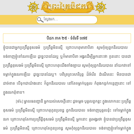
បិដក ភាគ ២៥
-
ទំព័រទី ១៧៥
​ខ្ញុំ​បាន​ជា​អ្នកប្រព្រឹត្តខុស​ធម៌​ ​ប្រព្រឹត្ត​មិន​ស្មើ​ ​ព្រោះ​ហេតុ​មាតាបិតា​ ​សូមកុំ​ឲ្យ​ពួក​និរយបាល​ ​
ទង់ទាញ​ខ្ញុំ​ទៅ​នរក​ឡើយ​ ​ដូច្នេះ​បាន​ដែរ​ឬ​ ​ឬក៏​មាតាបិតា​ ​អង្វរ​ដើម្បី​អ្នកនោះ​ថា​ ​កូន​នោះ​ ​បាន​ជា​
ប្រព្រឹត្ត​ខុស​ធម៌​ ​ប្រព្រឹត្ត​មិន​ស្មើ​ ​ព្រោះ​ហេតុ​យើង​ទាំងឡាយ​ ​សូមកុំ​ឲ្យ​ពួក​និរយបាល​ ​នាំ​យក​វា​ទៅ​
ទម្លាក់​ក្នុង​នរក​ឡើយ​ ​ដូច្នេះ​បាន​ដែរ​ឬ​។​ ​បពិត្រ​ព្រះ​សារីបុត្ត​ ​ដ៏​ចំរើន​ ​ដំណើរ​នេះ​ ​មិនបានជា​
ដាច់ខាត​ ​បើទុកជា​យ៉ាងនោះ​ ​ក៏​ពួក​និរយបាល​ ​នៅតែ​ទម្លាក់​បុគ្គល​ ​កំពុង​កន្ទក់កន្ទេញ​នោះ​ ​ទៅ​
ក្នុង​នរក​ពុំខាន​។​
[​៩៤​]​ ​ម្នាល​ធន​ញ្ជា​និ​ ​អ្នក​យល់​សេចក្តី​នោះ​ ​ដូចម្តេច​ ​បុគ្គល​ពួក​ខ្លះ​ ​ក្នុង​លោក​នេះ​ ​ប្រព្រឹត្ត​
ខុស​ធម៌​ ​ប្រព្រឹត្ត​មិន​ស្មើ​ ​ព្រោះ​ហេតុ​កូន​ប្រពន្ធ​ ​ពួក​និរយបាល​ ​ទង់ទាញ​បុគ្គល​នុ៎ះ​ ​ទៅ​ទម្លាក់​ក្នុង​
នរក​ ​ព្រោះហេតុតែ​ការប្រព្រឹត្តិ​ខុស​ធម៌​ ​ប្រព្រឹត្ត​មិន​ស្មើ​ ​អ្នកនោះ​ ​គួរ​អង្វរ​ថា​ ​ខ្ញុំ​បាន​ជា​ប្រព្រឹត្ត​ខុស​
ធម៌​ ​ប្រព្រឹត្ត​មិន​ស្មើ​ ​ព្រោះហេតុតែ​កូន​ប្រពន្ធ​ ​សូមកុំ​ឲ្យ​ពួក​និរយបាល​ ​ទង់ទាញ​ខ្ញុំ​ទៅ​ទម្លាក់​ក្នុង​