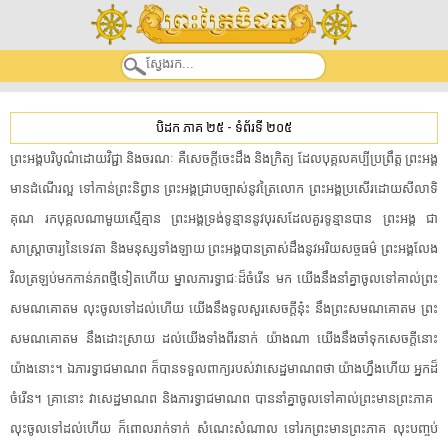
បិដក ភាគ ២៥
-
ទំព័រទី ២០៥
​ព្រះអង្គ​បរិបូណ៌​ដោយ​វិជ្ជា​ ​និង​ចរណៈ​ ​គឺ​សេចក្តី​ចេះដឹង​ ​និង​ក្រិត្យ​ ​ដែល​បុគ្គល​គប្បី​ប្រព្រឹត្ត​ ​ព្រះអង្គ​
មានដំណើរ​ល្អ​ ​ទៅកាន់​ព្រះនិព្វាន​ ​ព្រះអង្គ​ជ្រាប​ច្បាស់​នូវ​ត្រៃលោក​ ​ព្រះអង្គ​ប្រសើរ​ដោយ​សីលាទិ
គុណ​ ​រក​បុគ្គល​ណាមួយ​ស្មើ​គ្មាន​ ​ព្រះអង្គ​ទ្រង់​ទូន្មាន​នូវ​បុរស​ដែល​គួរ​ទូន្មាន​បាន​ ​ព្រះអង្គ​ ​ជា​
សាស្ត្រា​ចារ្យ​នៃ​ទេវតា​ ​និង​មនុស្ស​ទាំងឡាយ​ ​ព្រះអង្គ​បាន​ត្រាស់​ដឹង​នូវ​អរិយសច្ច​ធម៌​ ​ព្រះអង្គ​លែង​
វិលត្រឡប់​មកកាន់​ភព​ថ្មីទៀត​ហើយ​ ​ម្នាល​ភារ​ទ្វា​ជៈ​ដ៏​ចំរើន​ ​មក​ ​យើង​នឹង​នាំគ្នា​ចូល​ទៅ​គាល់​ព្រះ
សមណគោតម​ ​លុះ​ចូល​ទៅដល់​ហើយ​ ​យើង​នឹង​ទូល​សួរ​សេចក្តី​នុ៎ះ​ ​នឹង​ព្រះសមណគោតម​ ​ព្រះ
សមណគោតម​ ​នឹង​ដោះស្រាយ​ ​ដល់​យើង​ទាំងពីរ​នាក់​ ​យ៉ាងណា​ ​យើង​នឹង​ចាំទុក​សេចក្តី​នោះ​
យ៉ាងនោះ​។​ ​ឯ​ភារ​ទ្វា​ជ​មាណព​ ​ក៏បាន​ទទួលពាក្យ​របស់​វា​សេដ្ឋ​មាណព​ថា​ ​យ៉ាងហ្នឹងហើយ​ ​អ្នក​ដ៏​
ចំរើន​។​ ​គ្រានោះ​ ​វា​សេដ្ឋ​មាណព​ ​និង​ភារ​ទ្វា​ជ​មាណព​ ​បាន​នាំគ្នា​ចូល​ទៅ​គាល់​ព្រះមានព្រះភាគ​ ​
លុះ​ចូល​ទៅដល់​ហើយ​ ​ក៏​ពោល​រាក់ទាក់​ ​សំណេះសំណាល​ ​ទៅ​រក​ព្រះមានព្រះភាគ​ ​លុះ​បញ្ចប់​