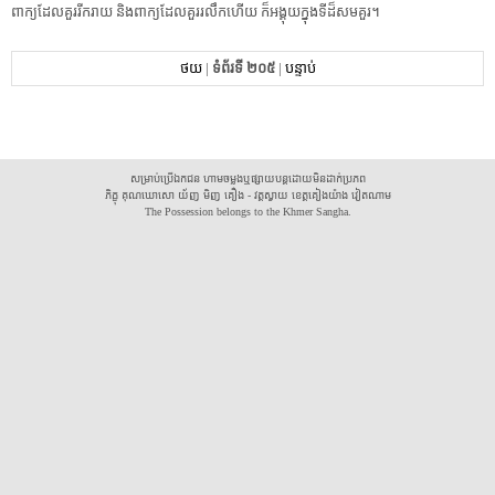
ពាក្យ​ដែល​គួរ​រីករាយ​ ​និង​ពាក្យ​ដែល​គួរ​រលឹក​ហើយ​ ​ក៏​អង្គុយ​ក្នុង​ទី​ដ៏​សមគួរ​។​ ​
ថយ
|
ទំព័រទី ២០៥
|
បន្ទាប់
សម្រាប់ប្រើឯកជន ហាមចម្លងឬផ្សាយបន្តដោយមិនដាក់ប្រភព
ភិក្ខុ គុណឃោសោ យ័ញ មិញ គឿង - វត្តស្វាយ ខេត្តគៀងយ៉ាង វៀតណាម
The Possession belongs to the Khmer Sangha.