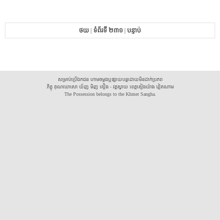
ថយ
|
ទំព័រទី ២៣១
|
បន្ទាប់
សម្រាប់ប្រើឯកជន ហាមចម្លងឬផ្សាយបន្តដោយមិនដាក់ប្រភព
ភិក្ខុ គុណឃោសោ យ័ញ មិញ គឿង - វត្តស្វាយ ខេត្តគៀងយ៉ាង វៀតណាម
The Possession belongs to the Khmer Sangha.