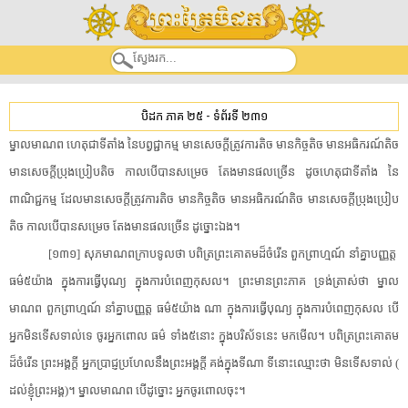
បិដក ភាគ ២៥
-
ទំព័រទី ២៣១
​ម្នាល​មាណព​ ​ហេតុ​ជាទី​តាំង​ ​នៃ​បព្វជ្ជាកម្ម​ ​មាន​សេចក្តី​ត្រូវការ​តិច​ ​មាន​កិច្ច​តិច​ ​មាន​អធិករណ៍​តិច​
​មាន​សេចក្តី​ប្រុងប្រៀប​តិច​ ​កាលបើ​បានសម្រេច​ ​តែង​មានផល​ច្រើន​ ​ដូច​ហេតុ​ជាទី​តាំង​ ​នៃ​
ពាណិជ្ជកម្ម​ ​ដែល​មាន​សេចក្តី​ត្រូវការ​តិច​ ​មាន​កិច្ច​តិច​ ​មាន​អធិករណ៍​តិច​ ​មាន​សេចក្តី​ប្រុងប្រៀប​
តិច​ ​កាលបើ​បានសម្រេច​ ​តែង​មានផល​ច្រើន​ ​ដូច្នោះឯង​។​
[​១៣១​]​ ​សុភ​មាណព​ក្រាបទូល​ថា​ ​បពិត្រ​ព្រះ​គោតម​ដ៏​ចំរើន​ ​ពួក​ព្រាហ្មណ៍​ ​នាំគ្នា​បញ្ញត្ត​ ​
ធម៌៥យ៉ាង​ ​ក្នុង​ការ​ធ្វើបុណ្យ​ ​ក្នុង​ការ​បំពេញ​កុសល​។​ ​ព្រះមានព្រះភាគ​ ​ទ្រង់​ត្រាស់​ថា​ ​ម្នាល​
មាណព​ ​ពួក​ព្រាហ្មណ៍​ ​នាំគ្នា​បញ្ញត្ត​ ​ធម៌៥យ៉ាង​ ​ណា​ ​ក្នុង​ការ​ធ្វើបុណ្យ​ ​ក្នុង​ការ​បំពេញ​កុសល​ ​បើ​
អ្នក​មិន​ទើសទាល់​ទេ​ ​ចូរ​អ្នកពោល​ ​ធម៌​ ​ទាំង៥នោះ​ ​ក្នុង​បរិស័ទ​នេះ​ ​មក​មើល​។​ ​បពិត្រ​ព្រះ​គោតម​
ដ៏​ចំរើន​ ​ព្រះអង្គ​ក្តី​ ​អ្នកប្រាជ្ញ​ប្រហែល​នឹង​ព្រះអង្គ​ក្តី​ ​គង់​ក្នុង​ទីណា​ ​ទីនោះ​ឈ្មោះថា​ ​មិន​ទើសទាល់​ ​(​
ដល់​ខ្ញុំ​ព្រះអង្គ​)​។​ ​ម្នាល​មាណព​ ​បើ​ដូច្នោះ​ ​អ្នក​ចូរ​ពោល​ចុះ​។​ ​