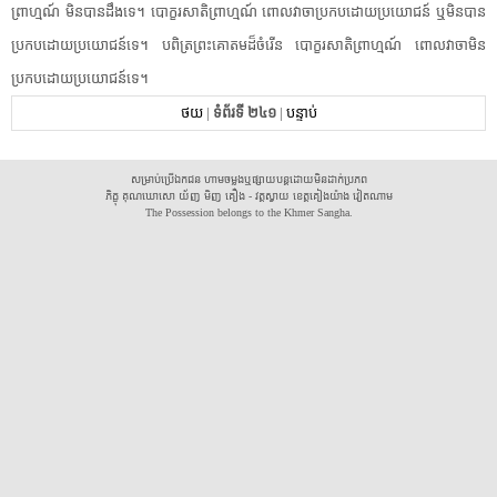
ព្រាហ្មណ៍​ ​មិនបាន​ដឹង​ទេ​។​ ​បោក្ខរ​សា​តិ​ព្រាហ្មណ៍​ ​ពោល​វាចា​ប្រកបដោយ​ប្រយោជន៍​ ​ឬមិន​បាន​
ប្រកបដោយ​ប្រយោជន៍​ទេ​។​ ​បពិត្រ​ព្រះ​គោតម​ដ៏​ចំរើន​ ​បោក្ខរ​សា​តិ​ព្រាហ្មណ៍​ ​ពោល​វាចា​មិន​
ប្រកបដោយ​ប្រយោជន៍​ទេ​។​ ​
ថយ
|
ទំព័រទី ២៤១
|
បន្ទាប់
សម្រាប់ប្រើឯកជន ហាមចម្លងឬផ្សាយបន្តដោយមិនដាក់ប្រភព
ភិក្ខុ គុណឃោសោ យ័ញ មិញ គឿង - វត្តស្វាយ ខេត្តគៀងយ៉ាង វៀតណាម
The Possession belongs to the Khmer Sangha.