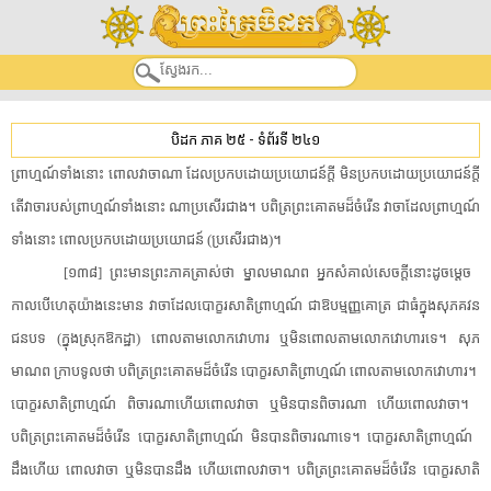
បិដក ភាគ ២៥
-
ទំព័រទី ២៤១
​ព្រាហ្មណ៍​ទាំងនោះ​ ​ពោល​វាចា​ណា​ ​ដែល​ប្រកបដោយ​ប្រយោជន៍​ក្តី​ ​មិន​ប្រកបដោយ​ប្រយោជន៍​ក្តី​
​តើ​វាចា​របស់​ព្រាហ្មណ៍​ទាំងនោះ​ ​ណា​ប្រសើរ​ជាង​។​ ​បពិត្រ​ព្រះ​គោតម​ដ៏​ចំរើន​ ​វាចា​ដែល​ព្រាហ្មណ៍​
ទាំងនោះ​ ​ពោល​ប្រកបដោយ​ប្រយោជន៍​ ​(​ប្រសើរ​ជាង​)​។​
[​១៣៨​]​ ​ព្រះមានព្រះភាគ​ត្រាស់​ថា​ ​ម្នាល​មាណព​ ​អ្នក​សំគាល់​សេចក្តី​នោះ​ដូចម្តេច​ ​
កាលបើ​ហេតុ​យ៉ាងនេះ​មាន​ ​វាចា​ដែល​បោក្ខរ​សា​តិ​ព្រាហ្មណ៍​ ​ជា​ឱ​បម្មញ្ញ​គោត្រ​ ​ជាធំ​ក្នុង​សុភគ​វន​
ជនបទ​ ​(​ក្នុង​ស្រុក​ឱ​ក​ដ្ឋា​)​ ​ពោល​តាម​លោកវោហារ​ ​ឬមិន​ពោល​តាម​លោកវោហារ​ទេ​។​ ​សុភ​
មាណព​ ​ក្រាបទូល​ថា​ ​បពិត្រ​ព្រះ​គោតម​ដ៏​ចំរើន​ ​បោក្ខរ​សា​តិ​ព្រាហ្មណ៍​ ​ពោល​តាម​លោកវោហារ​។​ ​
បោក្ខរ​សា​តិ​ព្រាហ្មណ៍​ ​ពិចារណា​ហើយ​ពោល​វាចា​ ​ឬមិន​បាន​ពិចារណា​ ​ហើយ​ពោល​វាចា​។​ ​
បពិត្រ​ព្រះ​គោតម​ដ៏​ចំរើន​ ​បោក្ខរ​សា​តិ​ព្រាហ្មណ៍​ ​មិនបាន​ពិចារណា​ទេ​។​ ​បោក្ខរ​សា​តិ​ព្រាហ្មណ៍​ ​
ដឹង​ហើយ​ ​ពោល​វាចា​ ​ឬមិន​បានដឹង​ ​ហើយ​ពោល​វាចា​។​ ​បពិត្រ​ព្រះ​គោតម​ដ៏​ចំរើន​ ​បោក្ខរ​សា​តិ​