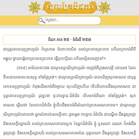
បិដក ភាគ ២៥
-
ទំព័រទី ២៥៧
​ជា​បុត្ត​តោ​ទេយ្យ​ព្រាហ្មណ៍​ ​ក៏​ត្រេកអរ​ ​ចំពោះ​ភាសិត​ ​របស់​ព្រះមានព្រះភាគ​ ​ហើយ​ក្រោក​អំពី​ទី​
អង្គុយ​ ​ថ្វាយបង្គំលា​ព្រះមានព្រះភាគ​ ​ធ្វើ​ប្រទក្សិណ​ ​ហើយ​ចៀសចេញ​ទៅ​។​
[​១៤៩​]​ ​សម័យ​នោះ​ឯង​ ​ជា​ណុស្សោ​ណិ​ព្រាហ្មណ៍​ ​ចេញ​អំពី​ក្រុង​សាវត្ថី​ ​ដោយ​រថ​ ​ដែល​
ទឹម​ដោយ​មេ​សេះស​សុទ្ធ​ ​ទាំង​ថ្ងៃត្រង់​។​ ​ជា​ណុស្សោ​ណិ​ព្រាហ្មណ៍​ ​បានឃើញ​សុភ​មាណព​ ​ជា​បុត្ត​
តោ​ទេយ្យ​ព្រាហ្មណ៍​ ​កំពុង​ដើរមក​អំពី​ចម្ងាយ​ ​លុះ​ឃើញ​ហើយ​ ​ទើប​និយាយ​នឹង​សុភ​មាណព​ ​ជា​
បុត្ត​តោ​ទេយ្យ​ព្រាហ្មណ៍​ ​ដូច្នេះ​ថា​ ​ចុះ​ភារ​ទ្វា​ជៈ​ដ៏​ចំរើន​ ​ទើប​មក​អំពី​ណា​ ​ទាំង​ថ្ងៃត្រង់​។​ ​សុភ​
មាណព​ ​ឆ្លើយ​ថា​ ​នែ​លោក​ដ៏​ចំរើន​ ​ខ្ញុំ​ទើបនឹង​មក​អំពីសំណាក់​ព្រះសមណគោតម​។​ ​ជា​ណុស្សោ​
ណិ​ព្រាហ្មណ៍​ពោល​ថា​ ​អ្នក​សំគាល់​សេចក្តី​នោះ​ ​ដូចម្តេច​ ​ភារ​ទ្វា​ជៈ​ដ៏​ចំរើន​ ​ជា​បណ្ឌិត​ ​ដឹង​នូវ​ប្រាជ្ញា​
​និង​សេចក្តី​ឈ្លាសវៃ​ ​របស់​ព្រះសមណគោតម​ឬទេ​ ​នែអ្នក​ដ៏​ចំរើន​ ​ខ្ញុំ​ ​ឬន​រណា​ ​នរណា​ ​ក៏​គង់​ដឹង​
នូវ​ប្រាជ្ញា​ ​និង​សេចក្តី​ឈ្លាសវៃ​ ​របស់​ព្រះសមណគោតម​ដែរ​ ​បុគ្គល​ណា​ ​ដឹង​នូវ​ប្រាជ្ញា​ ​និង​សេចក្តី​