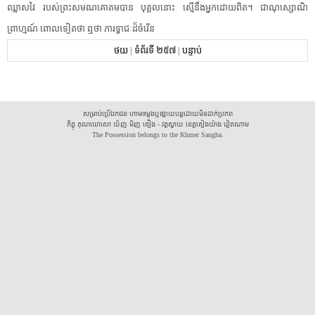
ឈ្លាសវៃ​ ​របស់​ព្រះសមណគោតម​បាន​ ​បុគ្គល​នោះ​ ​ស្មើនឹង​អ្នក​ដោយពិត​។​ ​ជា​ណុស្សោ​ណិ​
ព្រាហ្មណ៍​ ​ពោល​ទៀត​ថា​ ​ឮថា​ ​ភារ​ទ្វា​ជៈ​ដ៏​ចំរើន​ ​
ថយ
|
ទំព័រទី ២៥៧
|
បន្ទាប់
សម្រាប់ប្រើឯកជន ហាមចម្លងឬផ្សាយបន្តដោយមិនដាក់ប្រភព
ភិក្ខុ គុណឃោសោ យ័ញ មិញ គឿង - វត្តស្វាយ ខេត្តគៀងយ៉ាង វៀតណាម
The Possession belongs to the Khmer Sangha.