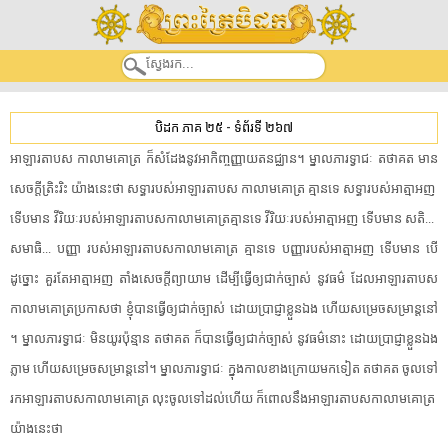
បិដក ភាគ ២៥
-
ទំព័រទី ២៦៧
​អាឡារតាបស​ ​កាលាម​គោត្រ​ ​ក៏​សំដែង​នូវ​អា​កិ​ញ្ចញ្ញា​យតន​ជ្ឈាន​។​ ​ម្នាល​ភារ​ទ្វា​ជៈ​ ​តថាគត​ ​មាន​
សេចក្តី​ត្រិះរិះ​ ​យ៉ាងនេះ​ថា​ ​សទ្ធា​របស់​អាឡារតាបស​ ​កាលាម​គោត្រ​ ​គ្មាន​ទេ​ ​សទ្ធា​របស់​អាត្មាអញ​ ​
ទើប​មាន​ ​វីរិយៈ​របស់​អាឡារតាបស​កាលាម​គោត្រ​គ្មាន​ទេ​ ​វីរិយៈ​របស់​អាត្មាអញ​ ​ទើប​មាន​ ​សតិ​.​.​.​ ​
សមាធិ​.​.​.​ ​បញ្ញា​ ​របស់​អាឡារតាបស​កាលាម​គោត្រ​ ​គ្មាន​ទេ​ ​បញ្ញា​របស់​អាត្មាអញ​ ​ទើប​មាន​ ​បើ​
ដូច្នោះ​ ​គួរតែ​អាត្មាអញ​ ​តាំង​សេចក្តី​ព្យាយាម​ ​ដើម្បី​ធ្វើឲ្យ​ជាក់ច្បាស់​ ​នូវ​ធម៌​ ​ដែល​អាឡារតាបស​
កាលាម​គោត្រ​ប្រកាស​ថា​ ​ខ្ញុំ​បាន​ធ្វើឲ្យ​ជាក់ច្បាស់​ ​ដោយ​ប្រាជ្ញា​ខ្លួនឯង​ ​ហើយ​សម្រេចសម្រាន្ត​នៅ​
។​ ​ម្នាល​ភារ​ទ្វា​ជៈ​ ​មិនយូរ​ប៉ុន្មាន​ ​តថាគត​ ​ក៏បាន​ធ្វើឲ្យ​ជាក់ច្បាស់​ ​នូវ​ធម៌​នោះ​ ​ដោយ​ប្រាជ្ញា​ខ្លួនឯង​
ភ្លាម​ ​ហើយ​សម្រេចសម្រាន្ត​នៅ​។​ ​ម្នាល​ភារ​ទ្វា​ជៈ​ ​ក្នុង​កាល​ខាងក្រោយ​មក​ទៀត​ ​តថាគត​ ​ចូល​ទៅ​
រក​អាឡារតាបស​កាលាម​គោត្រ​ ​លុះ​ចូល​ទៅដល់​ហើយ​ ​ក៏​ពោល​នឹង​អាឡារតាបស​កាលាម​គោត្រ​ ​
យ៉ាងនេះ​ថា​ ​