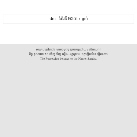
ថយ
|
ទំព័រទី ២៦៧
|
បន្ទាប់
សម្រាប់ប្រើឯកជន ហាមចម្លងឬផ្សាយបន្តដោយមិនដាក់ប្រភព
ភិក្ខុ គុណឃោសោ យ័ញ មិញ គឿង - វត្តស្វាយ ខេត្តគៀងយ៉ាង វៀតណាម
The Possession belongs to the Khmer Sangha.