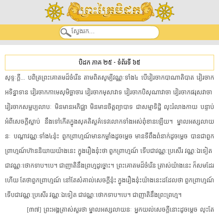
បិដក ភាគ ២៥
-
ទំព័រទី ៦៥
​សុទ្ទៈ​ក្តី​.​.​.​ ​បពិត្រ​ព្រះ​គោតម​ដ៏​ចំរើន​ ​តាមពិត​សូម្បី​វណ្ណៈ​ទាំង៤​ ​បើ​វៀរចាក​បាណាតិបាត​ ​វៀរចាក​
អទិន្នាទាន​ ​វៀរចាក​កា​មេ​សុ​មិច្ឆាចារ​ ​វៀរចាក​មុសាវាទ​ ​វៀរចាក​បិ​សុ​ណា​វាចា​ ​វៀរចាក​ផរុសវាចា​ ​
វៀរចាក​សម្ផ​ប្ប​លា​បៈ​ ​មិន​មាន​អភិជ្ឈា​ ​មិន​មានចិត្ត​ព្យាបាទ​ ​ជា​សម្មាទិដ្ឋិ​ ​លុះ​រំលាង​កាយ​ ​បន្ទាប់​
អំពី​សេចក្តី​ស្លាប់​ ​នឹង​ទៅ​កើត​ក្នុង​សុគតិ​សួគ៌​ទេវលោក​ទាំងអស់​ពុំខាន​ឡើយ​។​ ​ម្នាល​អស្ស​លាយ​
នៈ​ ​បណ្តា​វណ្ណៈ​ទាំង៤នុ៎ះ​ ​ពួក​ព្រាហ្មណ៍​មាន​កម្លាំង​ដូចម្តេច​ ​មាន​ទីពឹង​ពំនាក់​ដូចម្តេច​ ​បាន​ជាពួក​
ព្រាហ្មណ៍​ហ៊ាន​និយាយ​យ៉ាងនេះ​ ​ក្នុង​រឿង​នុ៎ះ​ថា​ ​ពួក​ព្រាហ្មណ៍​ ​ទើប​ជា​វណ្ណៈ​ប្រសើរ​ ​វណ្ណៈ​ឯទៀត​ ​
ជា​វណ្ណៈ​ថោកទាប​។​បេ​។​ ​ជា​ញាតិ​នឹង​ព្រហ្ម​ដូច្នោះ​។​ ​ព្រះ​គោតម​ដ៏​ចំរើន​ ​ត្រាស់​យ៉ាងនេះ​ ​ក៏​សម​ដែរ​
ហើយ​ ​តែថា​ពួក​ព្រាហ្មណ៍​ ​នៅតែ​សំគាល់​សេចក្តី​នុ៎ះ​ ​ក្នុង​រឿង​នុ៎ះ​យ៉ាងនេះ​ដដែល​ថា​ ​ពួក​ព្រាហ្មណ៍​
​ទើប​ជា​វណ្ណៈ​ប្រសើរ​ ​វណ្ណៈ​ឯទៀត​ ​ជា​វណ្ណៈ​ថោកទាប​។​បេ​។​ ​ជា​ញាតិ​នឹង​ព្រះព្រហ្ម​។​
[​៣៧​]​ ​ព្រះអង្គ​ត្រាស់​សួរ​ថា​ ​ម្នាល​អស្ស​លាយ​នៈ​ ​អ្នក​យល់​សេចក្តី​នោះ​ដូចម្តេច​ ​លុះតែ​