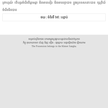
ព្រាហ្មណ៍​ ​ទើប​គួរ​ចំរើន​ចិត្តមេត្តា​ ​មិន​មាន​ពៀរ​ ​មិន​មាន​ព្យាបាទ​ ​ក្នុង​ប្រទេស​នោះ​បាន​ ​ក្សត្រិយ៍​
ចំរើន​មិនបាន​ ​
ថយ
|
ទំព័រទី ៦៥
|
បន្ទាប់
សម្រាប់ប្រើឯកជន ហាមចម្លងឬផ្សាយបន្តដោយមិនដាក់ប្រភព
ភិក្ខុ គុណឃោសោ យ័ញ មិញ គឿង - វត្តស្វាយ ខេត្តគៀងយ៉ាង វៀតណាម
The Possession belongs to the Khmer Sangha.