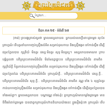
បិដក ភាគ ២៥
-
ទំព័រទី ៦៧
​[​៣៨​]​ ​ព្រះអង្គ​ត្រាស់​សួរ​ថា​ ​ម្នាល​អស្ស​លាយ​នៈ​ ​អ្នក​យល់​សេចក្តី​នោះ​ដូចម្តេច​ ​លុះតែ​
ព្រាហ្មណ៍​ ​ទើប​គួរ​នាំ​យក​កញ្ចប់​គ្រឿង​លំអិត​ ​សម្រាប់​ដុស​កាយ​ ​និង​គ្រឿង​ងូត​ ​ទៅកាន់​ស្ទឹង​ ​ដើម្បី​
ជម្រះ​ក្អែល​បាន​ ​ក្សត្រិយ៍​ ​មិន​គួរ​ ​វេស្សៈ​មិន​គួរ​ ​សុទ្ទៈ​មិន​គួរ​ឬ​។​ ​អស្ស​លាយន​មាណព​ ​ក្រាប
បង្គំទូល​ថា​ ​បពិត្រ​ព្រះ​គោតម​ដ៏​ចំរើន​ ​មិនមែន​ដូច្នោះ​ទេ​ ​បពិត្រ​ព្រះ​គោតម​ដ៏​ចំរើន​ ​តាមពិត​ ​
ក្សត្រិយ៍​ក្តី​ ​ក៏​គួរ​កាន់​យក​កញ្ចប់​គ្រឿង​លំអិត​ ​សម្រាប់​ដុស​កាយ​ ​និង​គ្រឿង​ងូត​ ​ទៅកាន់​ស្ទឹង​ ​ដើម្បី​
ជម្រះ​ក្អែល​ដែរ​ ​បពិត្រ​ព្រះ​គោតម​ដ៏​ចំរើន​ ​ព្រាហ្មណ៍​ក្តី​.​.​.​ ​បពិត្រ​ព្រះ​គោតម​ដ៏​ចំរើន​ ​វេស្សៈ​ក្តី​.​.​.​ ​
បពិត្រ​ព្រះ​គោតម​ដ៏​ចំរើន​ ​សុទ្ទៈ​ក្តី​.​.​.​ ​បពិត្រ​ព្រះ​គោតម​ដ៏​ចំរើន​ ​តាមពិត​ ​វណ្ណៈ​ទាំង​ ​៤​ ​សុទ្ធតែ​គួរ​
កាន់​យក​កញ្ចប់​គ្រឿង​លំអិត​ ​សម្រាប់​ដុស​កាយ​ ​និង​គ្រឿង​ងូត​ ​ទៅកាន់​ស្ទឹង​ ​ដើម្បី​ជម្រះ​ក្អែល​បាន​
ទាំងអស់គ្នា​។​ ​ម្នាល​អស្ស​លាយ​នៈ​ ​បណ្តា​វណ្ណៈ​ទាំង៤នុ៎ះ​ ​ពួក​ព្រាហ្មណ៍​មាន​កម្លាំង​ដូចម្តេច​ ​មាន​
ទីពឹង​ពំនាក់​ដូចម្តេច​ ​បាន​ជាពួក​ព្រាហ្មណ៍​ហ៊ាន​និយាយ​យ៉ាងនេះ​ ​ក្នុង​រឿង​នុ៎ះ​ថា​ ​ព្រាហ្មណ៍​ ​ទើប​