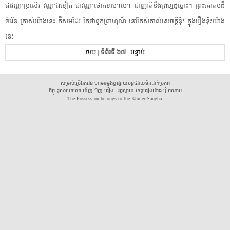
ជា​វណ្ណៈ​ប្រសើរ​ ​វណ្ណៈ​ឯទៀត​ ​ជា​វណ្ណៈ​ថោកទាប​។​បេ​។​ ​ជា​ញាតិ​នឹង​ព្រហ្ម​ដូច្នោះ​។​ ​ព្រះ​គោតម​ដ៏​
ចំរើន​ ​ត្រាស់​យ៉ាងនេះ​ ​ក៏​សម​ដែរ​ ​តែថា​ពួក​ព្រាហ្មណ៍​ ​នៅតែ​សំគាល់​សេចក្តី​នុ៎ះ​ ​ក្នុង​រឿង​នុ៎ះ​យ៉ាង
នេះ​
ថយ
|
ទំព័រទី ៦៧
|
បន្ទាប់
សម្រាប់ប្រើឯកជន ហាមចម្លងឬផ្សាយបន្តដោយមិនដាក់ប្រភព
ភិក្ខុ គុណឃោសោ យ័ញ មិញ គឿង - វត្តស្វាយ ខេត្តគៀងយ៉ាង វៀតណាម
The Possession belongs to the Khmer Sangha.