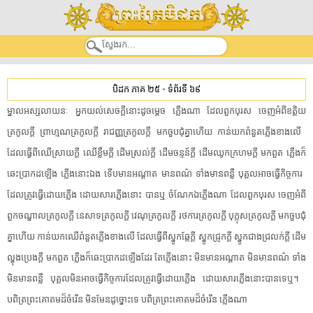
បិដក ភាគ ២៥
-
ទំព័រទី ៦៩
​ម្នាល​អស្ស​លាយ​នៈ​ ​អ្នក​យល់​សេចក្តី​នោះ​ដូចម្តេច​ ​ភ្លើង​ណា​ ​ដែល​ពួក​បុរស​ ​ចេញ​អំពី​ខត្តិយ​
ត្រកូល​ក្តី​ ​ព្រាហ្មណ​ត្រកូល​ក្តី​ ​រាជញ្ញត្រកូល​ក្តី​ ​មក​ចួប​ជុំគ្នា​ហើយ​ ​កាន់​យក​ពំនួតភ្លើង​ខាងលើ​ ​
ដែល​ធ្វើពីឈើ​ស្រាយ​ក្តី​ ​ឈើខ្លឹម​ក្តី​ ​ដើម​ស្រល់​ក្តី​ ​ដើម​ចន្ទន៍​ក្តី​ ​ដើម​ឈូកក្រហម​ក្តី​ ​មក​ពួត​ ​ភ្លើង​ក៏​
ឆេះ​ប្រាកដ​ឡើង​ ​ភ្លើង​នោះ​ឯង​ ​ទើប​មាន​អណ្តាត​ ​មាន​ពណ៌​ ​ទាំង​មាន​ពន្លឺ​ ​បុគ្គល​អាច​ធ្វើ​កិច្ចការ​ ​
ដែល​ត្រូវ​ធ្វើ​ដោយ​ភ្លើង​ ​ដោយសារ​ភ្លើង​នោះ​ ​បាន​ឬ​ ​ចំណែក​ឯ​ភ្លើង​ណា​ ​ដែល​ពួក​បុរស​ ​ចេញ​អំពី​
ពួក​ចណ្ឌាល​ត្រកូល​ក្តី​ ​នេសាទ​ត្រកូល​ក្តី​ ​វេណុ​ត្រកូល​ក្តី​ ​រថការ​ត្រកូល​ក្តី​ ​បុ​ក្កុ​សត្រ​កូល​ក្តី​ ​មក​ចួប​ជុំ
គ្នា​ហើយ​ ​កាន់​យក​ឈើ​ពំនួតភ្លើង​ខាងលើ​ ​ដែល​ធ្វើ​ពី​ស្នូក​ឆ្កែ​ក្តី​ ​ស្នូកជ្រូក​ក្តី​ ​ស្នូក​ជាង​ជ្រលក់​ក្តី​ ​ដើម
ល្ហុង​ប្រេង​ក្តី​ ​មក​ពួត​ ​ភ្លើង​ក៏​ឆេះ​ប្រាកដ​ឡើង​ដែរ​ ​តែ​ភ្លើង​នោះ​ ​មិន​មាន​អណ្តាត​ ​មិន​មាន​ពណ៌​ ​ទាំង​
មិន​មាន​ពន្លឺ​ ​បុគ្គល​មិន​អាច​ធ្វើ​កិច្ចការ​ដែល​ត្រូវ​ធ្វើ​ដោយ​ភ្លើង​ ​ដោយសារ​ភ្លើង​នោះ​បានទេ​ឬ​។​ ​
បពិត្រ​ព្រះ​គោតម​ដ៏​ចំរើន​ ​មិនមែន​ដូច្នោះ​ទេ​ ​បពិត្រ​ព្រះ​គោតម​ដ៏​ចំរើន​ ​ភ្លើង​ណា​ ​