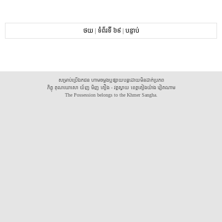
ថយ
|
ទំព័រទី ៦៩
|
បន្ទាប់
សម្រាប់ប្រើឯកជន ហាមចម្លងឬផ្សាយបន្តដោយមិនដាក់ប្រភព
ភិក្ខុ គុណឃោសោ យ័ញ មិញ គឿង - វត្តស្វាយ ខេត្តគៀងយ៉ាង វៀតណាម
The Possession belongs to the Khmer Sangha.