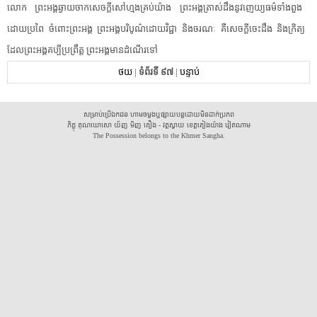
លោក​ ​ព្រះអង្គ​ឆ្ងាយ​ចាក​សេចក្តី​សៅហ្មង​គ្រប់យ៉ាង​ ​ព្រះអង្គ​ត្រាស់​ដឹង​នូវ​ញេយ្យធម៌​ទាំងពួង​ ​
ដោយ​ប្រពៃ​ ​ចំពោះ​ព្រះអង្គ​ ​ព្រះអង្គ​បរិបូណ៌​ដោយ​វិជ្ជា​ ​និង​ចរណៈ​ ​គឺ​សេចក្តី​ចេះដឹង​ ​និង​ក្រិត្យ​ ​
ដែល​ព្រះអង្គ​គប្បី​ប្រព្រឹត្ត​ ​ព្រះអង្គ​មានដំណើរ​ទៅ​
ថយ
|
ទំព័រទី ៩៧
|
បន្ទាប់
សម្រាប់ប្រើឯកជន ហាមចម្លងឬផ្សាយបន្តដោយមិនដាក់ប្រភព
ភិក្ខុ គុណឃោសោ យ័ញ មិញ គឿង - វត្តស្វាយ ខេត្តគៀងយ៉ាង វៀតណាម
The Possession belongs to the Khmer Sangha.