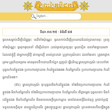
បិដក ភាគ ២៥
-
ទំព័រទី ៩៧
​ចូរ​គេ​សម្លាប់​ដើម្បី​យ័ញ្ញ​ចុះ​ ​ឈើ​ទាំង​ប៉ុណ្ណេះ​ ​ចូរ​គេ​កាប់​ដើម្បី​ប្រយោជន៍​ដល់​ប្រាសាទ​ចុះ​ ​ទ្រព្យ​
ទាំង​ប៉ុណ្ណេះ​ ​ចូរ​ពុក​ផុយ​ទៅ​ ​ដើម្បី​លំបាក​ ​(​ដល់​ម្ចាស់ទ្រព្យ​)​ចុះ​ ​មួយទៀត​ ​ជន​ទាំងឡាយ​ណា​ ​
ដែល​ជា​ខ្ញុំ​ក្តី​ ​ជា​អ្នកបម្រើ​ក្តី​ ​ជា​កម្មករ​ក្តី​ ​របស់​ព្រះរាជា​ ​ឬ​ព្រាហ្មណ៍​នោះ​ ​ជន​ទាំងនោះ​ ​ត្រូវ​អាជ្ញា​គ
ម្រាម​ ​ត្រូវ​ភ័យ​គម្រាម​ ​មានមុខ​ទទឹក​ដោយ​ទឹកភ្នែក​ ​ទួញ​យំ​ ​ធ្វើ​បរិកម្ម​ ​ម្នាល​ព្រាហ្មណ៍​ ​នេះ​ហៅថា​ ​
បុគ្គល​កំ​ដៅ​ខ្លួនឯង​ ​ប្រកប​ការ​ព្យាយាម​ ​កំ​ដៅ​ខ្លួនឯង​ផង​ ​កំ​ដៅ​អ្នកដទៃ​ ​ប្រកប​ការ​ព្យាយាម​ ​កំ​ដៅ​
អ្នកដទៃ​ផង​។​
[​៥៤​]​ ​ម្នាល​ព្រាហ្មណ៍​ ​ចុះ​បុគ្គល​មិន​កំ​ដៅ​ខ្លួនឯង​ ​ទាំង​មិន​ប្រកប​ការ​ព្យាយាម​ ​កំ​ដៅ​
ខ្លួនឯង​ ​មិន​កំ​ដៅ​អ្នកដទៃ​ ​ទាំង​មិន​ប្រកប​ការ​ព្យាយាម​ ​កំ​ដៅ​អ្នកដទៃ​ ​តើ​ដូចម្តេច​ ​បុគ្គល​នោះ​ ​មិន​កំ​
ដៅ​ខ្លួនឯង​ ​មិន​កំ​ដៅ​អ្នកដទៃ​ ​មិន​មាន​សេចក្តី​ស្រេកឃ្លាន​ ​មានតែ​សេចក្តី​រំលត់ទុក្ខ​ ​ត្រជាក់​ត្រជុំ​ ​
ទទួល​សេចក្តី​សុខ​ ​មានខ្លួន​ដ៏​ប្រសើរ​ ​ក្នុង​បច្ចុប្បន្ន​នេះ​ ​ម្នាល​ព្រាហ្មណ៍​ ​ព្រះ​តថាគត​កើតឡើង​ក្នុង​