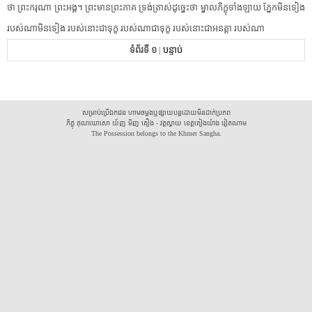
ថា​ ​ព្រះករុណា​ ​ព្រះអង្គ​។​ ​ព្រះមានព្រះភាគ​ ​ទ្រង់​ត្រាស់​ដូ​ចេ្នះ​ថា​ ​ម្នាល​ភិក្ខុ​ទាំងឡាយ​ ​ភែ្ន​ក​មិន​ទៀង​
​របស់​ណា​មិន​ទៀង​ ​របស់​នោះ​ជា​ទុក្ខ​ ​របស់​ណា​ជា​ទុក្ខ​ ​របស់​នោះ​ជា​អនត្តា​ ​របស់​ណា​
ទំព័រទី ១
|
បន្ទាប់
សម្រាប់ប្រើឯកជន ហាមចម្លងឬផ្សាយបន្តដោយមិនដាក់ប្រភព
ភិក្ខុ គុណឃោសោ យ័ញ មិញ គឿង - វត្តស្វាយ ខេត្តគៀងយ៉ាង វៀតណាម
The Possession belongs to the Khmer Sangha.