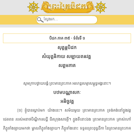
បិដក ភាគ ៣៥
-
ទំព័រទី ១
សុត្តន្ត​បិដក​
​សំយុត្ត​និកាយ​ ​ស​ឡាយ​ត​នវ​គ្គ​ ​
​សត្តម​ភាគ​
​សូម​ក្រាប​ថ្វាយបង្គំ​ ​ព្រះមានព្រះភាគ​ ​អរហន្ត​សម្មាសម្ពុទ្ធ​អង្គ​នោះ​។​
​បឋម​បណ្ណា​សកៈ​
​អនិច្ច​វគ្គ​
​[​១​]​ ​ខ្ញុំ​បាន​ស្តាប់​មក​ ​យ៉ាងនេះ​។​ ​សម័យមួយ​ ​ព្រះមានព្រះភាគ​ ​ទ្រង់​គង់នៅ​ក្នុង​វត្ត​
ជេតពន​ ​របស់​អនាថបិណ្ឌិក​សេដ្ឋី​ ​ជិត​ក្រុង​សាវត្ថី​។​ ​ក្នុង​ទីនោះ​ឯង​ ​ព្រះមានព្រះភាគ​ ​ត្រាស់​ហៅ​
ភិក្ខុ​ទាំងឡាយ​មក​ថា​ ​ម្នាល​ភិក្ខុ​ទាំងឡាយ​។​ ​ភិក្ខុ​ទាំងនោះ​ ​ទទួល​ព្រះពុទ្ធដីកា​ ​នៃ​ព្រះមានព្រះភាគ​