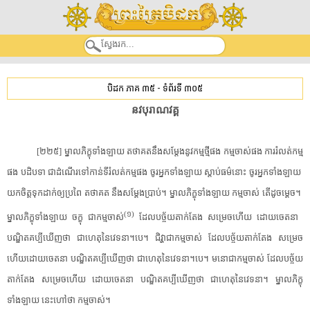
បិដក ភាគ ៣៥
-
ទំព័រទី ៣០៥
នវ​បុរាណ​វគ្គ​
[​២២៥​]​ ​ម្នាល​ភិក្ខុ​ទាំងឡាយ​ ​តថាគត​នឹង​សម្តែង​នូវ​កម្ម​ថ្មី​ផង​ ​កម្ម​ចាស់​ផង​ ​ការ​រំលត់​កម្ម​
ផង​ ​បដិបទា​ ​ជា​ដំណើរ​ទៅកាន់​ទី​រំលត់​កម្ម​ផង​ ​ចូរ​អ្នក​ទាំងឡាយ​ ​ស្តាប់ធម៌​នោះ​ ​ចូរ​អ្នក​ទាំងឡាយ​ ​
យកចិត្ត​ទុកដាក់​ឲ្យ​ប្រពៃ​ ​តថាគត​ ​នឹង​សម្តែង​ប្រាប់​។​ ​ម្នាល​ភិក្ខុ​ទាំងឡាយ​ ​កម្ម​ចាស់​ ​តើ​ដូចម្តេច​។​ ​
(​១​)​
ម្នាល​ភិក្ខុ​ទាំងឡាយ​ ​ចក្ខុ​ ​ជា​កម្ម​ចាស់​
​ដែល​បច្ច័យ​តាក់តែង​ ​សម្រេច​ហើយ​ ​ដោយចេតនា​ ​
បណ្ឌិត​គប្បី​ឃើញថា​ ​ជាហេតុ​នៃ​វេទនា​។​បេ​។​ ​ជិវ្ហា​ជា​កម្ម​ចាស់​ ​ដែល​បច្ច័យ​តាក់តែង​ ​សម្រេច​
ហើយដោយ​ចេតនា​ ​បណ្ឌិត​គប្បី​ឃើញថា​ ​ជាហេតុ​នៃ​វេទនា​។​បេ​។​ ​មនោ​ជា​កម្ម​ចាស់​ ​ដែល​បច្ច័យ​
តាក់តែង​ ​សម្រេច​ហើយ​ ​ដោយចេតនា​ ​បណ្ឌិត​គប្បី​ឃើញថា​ ​ជាហេតុ​នៃ​វេទនា​។​ ​ម្នាល​ភិក្ខុ​
ទាំងឡាយ​ ​នេះ​ហៅថា​ ​កម្ម​ចាស់​។​ ​