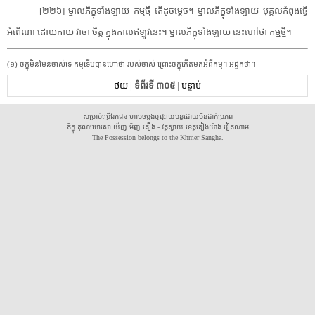
[​២២៦​]​ ​ម្នាល​ភិក្ខុ​ទាំងឡាយ​ ​កម្ម​ថ្មី​ ​តើ​ដូចម្តេច​។​ ​ម្នាល​ភិក្ខុ​ទាំងឡាយ​ ​បុគ្គល​កំពុង​ធ្វើ
អំពើ​ណា​ ​ដោយ​កាយ​ ​វាចា​ ​ចិត្ត​ ​ក្នុង​កាល​ឥឡូវនេះ​។​ ​ម្នាល​ភិក្ខុ​ទាំងឡាយ​ ​នេះ​ហៅថា​ ​កម្ម​ថ្មី​។​ ​
​(​១​)​ ​ចក្ខុ​មិនមែន​ចាស់​ទេ​ ​កម្ម​ទើបបាន​ហៅថា​ ​របស់​ចាស់​ ​ព្រោះ​ចក្ខុ​កើតមក​អំពី​កម្ម​។​ ​អដ្ឋកថា​។​
ថយ
|
ទំព័រទី ៣០៥
|
បន្ទាប់
សម្រាប់ប្រើឯកជន ហាមចម្លងឬផ្សាយបន្តដោយមិនដាក់ប្រភព
ភិក្ខុ គុណឃោសោ យ័ញ មិញ គឿង - វត្តស្វាយ ខេត្តគៀងយ៉ាង វៀតណាម
The Possession belongs to the Khmer Sangha.