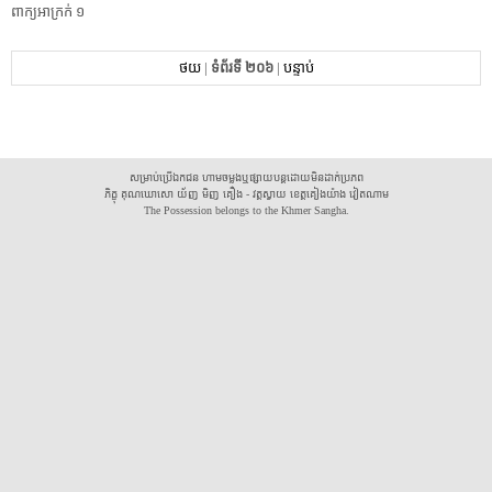
ពាក្យ​អាក្រក់​ ​១​ ​
ថយ
|
ទំព័រទី ២០៦
|
បន្ទាប់
សម្រាប់ប្រើឯកជន ហាមចម្លងឬផ្សាយបន្តដោយមិនដាក់ប្រភព
ភិក្ខុ គុណឃោសោ យ័ញ មិញ គឿង - វត្តស្វាយ ខេត្តគៀងយ៉ាង វៀតណាម
The Possession belongs to the Khmer Sangha.