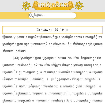
បិដក ភាគ ៥១
-
ទំព័រទី ២០៦
​វៀរចាក​សម្ផ​ប្ប​លា​បៈ​ ​១​ ​ជា​អ្នក​មិន​ច្រើន​ដោយ​អភិជ្ឈា​ ​១​ ​មានចិត្ត​មិន​ព្យាបាទ​ ​១​ ​ជា​សម្មាទិដ្ឋិ​ ​១​។​ ​
ម្នាល​ភិក្ខុ​ទាំងឡាយ​ ​បុគ្គល​ប្រកបដោយ​ធម៌​ ​១០​ ​យ៉ាងនេះ​ឯង​ ​នឹង​ទៅ​កើត​ឯ​ស្ថានសួគ៌​ ​ដូចជា​គេ​
នាំ​យក​ទៅ​ដំ​កល់​ទុក​។​
[​៩៩​]​ ​ម្នាល​ភិក្ខុ​ទាំងឡាយ​ ​បុគ្គល​ប្រកបដោយ​ធម៌​ ​២០​ ​យ៉ាង​ ​នឹង​ធ្លាក់ទៅក្នុង​នរក​ ​
ដូចជា​គេ​នាំ​យក​ទៅ​ទំលាក់​។​ ​ធម៌​ ​២០​ ​យ៉ាង​ ​តើ​អ្វីខ្លះ​។​ ​គឺជា​អ្នកសម្លាប់​សត្វ​ ​ដោយខ្លួនឯង​ ​១​ ​
បបួល​អ្នកដទៃ​ ​ក្នុង​ការ​សម្លាប់សត្វ​ ​១​ ​កាន់​យក​ទ្រព្យ​ដែលគេ​មិន​ឲ្យ​ដោយខ្លួនឯង​ ​១​ ​បបួល​អ្នក
ដទៃ​ក្នុង​ការ​កាន់​យក​ទ្រព្យ​ដែលគេ​មិន​ឲ្យ​ ​១​ ​ប្រព្រឹត្ត​ខុស​ក្នុង​កាម​ទាំងឡាយ​ដោយខ្លួនឯង​ ​១​ ​
បបួល​អ្នកដទៃ​ ​ក្នុង​ការប្រព្រឹត្តិ​ខុស​ក្នុង​កាម​ទាំងឡាយ​ ​១​ ​ពោល​ពាក្យ​កុហក​ ​ដោយខ្លួនឯង​ ​១​ ​
បបួល​អ្នកដទៃ​ក្នុង​ការ​ពោល​ពាក្យ​កុហក​ ​១​ ​ពោល​ពាក្យ​ញុះញង់​ ​ដោយខ្លួនឯង​ ​១​ ​បបួល​អ្នកដទៃ​
ក្នុង​ការ​ពោល​ពាក្យ​ញុះញង់​ ​១​ ​ពោល​ពាក្យ​អាក្រក់​ដោយខ្លួនឯង​ ​១​ ​បបួល​អ្នកដទៃ​ក្នុង​ការ​ពោល​