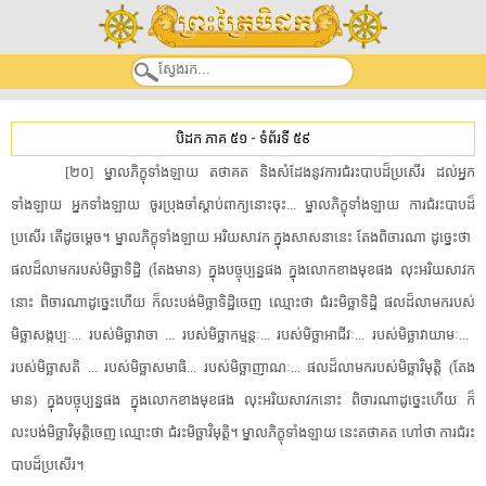
បិដក ភាគ ៥១
-
ទំព័រទី ៥៩
[​២០​]​ ​ម្នាល​ភិក្ខុ​ទាំងឡាយ​ ​តថាគត​ ​និង​សំដែង​នូវ​ការ​ជំរះ​បាប​ដ៏​ប្រសើរ​ ​ដល់​អ្នក​
ទាំងឡាយ​ ​អ្នក​ទាំងឡាយ​ ​ចូរ​ប្រុង​ចាំ​ស្តាប់​ពាក្យ​នោះ​ចុះ​.​.​.​ ​ម្នាល​ភិក្ខុ​ទាំងឡាយ​ ​ការ​ជំរះ​បាប​ដ៏​
ប្រសើរ​ ​តើ​ដូចម្តេច​។​ ​ម្នាល​ភិក្ខុ​ទាំងឡាយ​ ​អរិយ​សាវក​ ​ក្នុង​សាសនា​នេះ​ ​តែង​ពិចារណា​ ​ដូច្នេះ​ថា​ ​
ផល​ដ៏​លាមក​របស់​មិច្ឆាទិដ្ឋិ​ ​(​តែង​មាន​)​ ​ក្នុង​បច្ចុប្បន្ន​ផង​ ​ក្នុង​លោកខាងមុខ​ផង​ ​លុះ​អរិយ​សាវក​
នោះ​ ​ពិចារណា​ដូច្នេះហើយ​ ​ក៏​លះបង់​មិច្ឆាទិដ្ឋិ​ចេញ​ ​ឈ្មោះថា​ ​ជំរះ​មិច្ឆាទិដ្ឋិ​ ​ផល​ដ៏​លាមក​របស់​
មិច្ឆាសង្កប្បៈ​.​.​.​ ​របស់​មិច្ឆាវាចា​ ​.​.​.​ ​របស់​មិច្ឆា​កម្មន្តៈ​.​.​.​ ​របស់​មិច្ឆាអាជីវៈ​.​.​.​ ​របស់​មិច្ឆា​វាយាមៈ​.​.​.​ ​
របស់​មិច្ឆាសតិ​ ​.​.​.​ ​របស់​មិច្ឆាសមាធិ​.​.​.​ ​របស់​មិច្ឆា​ញាណៈ​.​.​.​ ​ផល​ដ៏​លាមក​របស់​មិច្ឆា​វិមុត្តិ​ ​(​តែង​
មាន​)​ ​ក្នុង​បច្ចុប្បន្ន​ផង​ ​ក្នុង​លោកខាងមុខ​ផង​ ​លុះ​អរិយ​សាវក​នោះ​ ​ពិចារណា​ដូច្នេះហើយ​ ​ក៏​
លះបង់​មិច្ឆា​វិមុត្តិ​ចេញ​ ​ឈ្មោះថា​ ​ជំរះ​មិច្ឆា​វិមុត្តិ​។​ ​ម្នាល​ភិក្ខុ​ទាំងឡាយ​ ​នេះ​តថាគត​ ​ហៅថា​ ​ការ​ជំរះ​
បាប​ដ៏​ប្រសើរ​។​