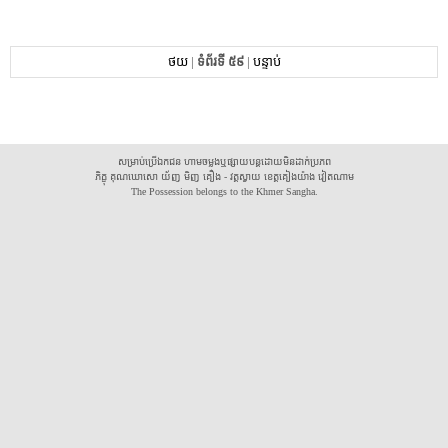
ថយ
|
ទំព័រទី ៥៩
|
បន្ទាប់
សម្រាប់ប្រើឯកជន ហាមចម្លងឬផ្សាយបន្តដោយមិនដាក់ប្រភព
ភិក្ខុ គុណឃោសោ យ័ញ មិញ គឿង - វត្តស្វាយ ខេត្តគៀងយ៉ាង វៀតណាម
The Possession belongs to the Khmer Sangha.