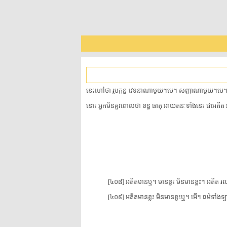
នេះ​ហៅថា រូបក្ខន្ធ វេទនា​ណាមួយ។បេ។ សញ្ញា​ណាមួយ។បេ។ សង្ខ
នោះ អ្នក​មិន​គួរ​ពោល​ថា ខន្ធ ធាតុ អាយតនៈ​ទាំងនេះ ជា​អតី
[៤០៨] អតីត​មាន​ឬ។ មាន​ខ្លះ មិន​មាន​ខ្លះ។ អតីត រលត់​ខ្
[៤០៩] អតីត​មាន​ខ្លះ មិន​មាន​ខ្លះ​ឬ។ អើ។ ធម៌​ទាំងឡ