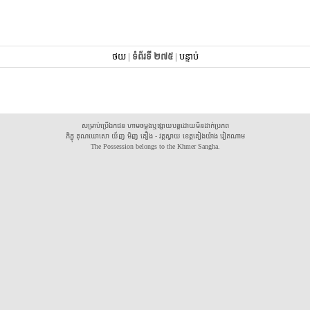
ថយ
|
ទំព័រទី ២៧៥
|
បន្ទាប់
សម្រាប់ប្រើឯកជន ហាមចម្លងឬផ្សាយបន្តដោយមិនដាក់ប្រភព
ភិក្ខុ គុណឃោសោ យ័ញ មិញ គឿង - វត្តស្វាយ ខេត្តគៀងយ៉ាង វៀតណាម
The Possession belongs to the Khmer Sangha.