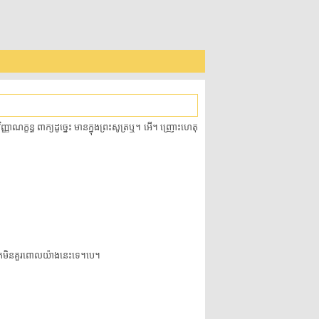
្ធ ពាក្យ​ដូច្នេះ មាន​ក្នុង​ព្រះ​សូត្រ​ឬ។ អើ។ ញ្រោះ​ហេតុ​
 អ្នក​មិន​គួរ​ពោល​យ៉ាងនេះ​ទេ។បេ។