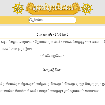
បិដក ភាគ ៨៤
-
ទំព័រទី ២៧៥
ារ​ទាំងឡាយ​ណាមួយ។បេ។ វិញ្ញាណ​ណាមួយ ជា​អតីត អនាគត និង​បច្ចុប្បន្ន។បេ។ នេះ​ហៅថា វិញ្ញាណក្ខន
ត អនាគត មិន​មាន ដូច្នេះ​ឡើយ។
ចប់ អតីត ខន្ធា​តិក​ថា។
ឯក​ច្ច​មត្ថី​តិក​ថា
លះ មិន​រលត់​ខ្លះ ទៅ​ប្រាស​ខ្លះ មិនទៅ​ប្រាស​ខ្លះ វិនាស​ខ្លះ មិន​វិនាស​ខ្លះ សូន្យ​ខ្លះ មិន​សូន្យ​ខ្លះ​ឬ។
ាយ មាន​វិបាក មិនទាន់​ចាស់ ជា​អតីត មាន​ខ្លះ មិន​មាន​ខ្លះ​ឬ។ អ្នក​មិន​គួរ​ពោល​យ៉ាងនេះ​ទេ។បេ។