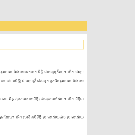
ិន​គួរ​ពោល​យ៉ាងនេះ​ទេ។បេ។ ទិដ្ឋិ ជា​អព្យាក្រឹត​ឬ។ អើ។ ផស្សៈ
បដោយ​ទិដ្ឋិ) ជា​អព្យាក្រឹត​ដែរ​ឬ។ អ្នក​មិន​គួរ​ពោល​យ៉ាងនេះ​
នា ចិត្ត (ប្រកបដោយ​ទិដ្ឋិ) ជាអកុសល​ដែរ​ឬ។ អើ។ ទិដ្ឋិ​ជា
យ​វិបាក​ដែរ​ឬ។ អើ។ ប្រសិនបើ​ទិដ្ឋិ ប្រកបដោយ​ផល ប្រកបដោយ​