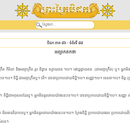
បិដក ភាគ ៨៦
-
ទំព័រទី ៨៨
អព្យាកត​កថា
ក្រឹត កិរិយា និង​អព្យាក្រឹត រូប និព្វាន ចក្ខា​យតនៈ។បេ។ ផោដ្ឋព្វា​យតនៈ (ជា​អព្យាក្រឹត) ឬ។ អ្នក​ម
នេះ​ទេ។បេ។ ទិដ្ឋិ ជា​អព្យាក្រឹត​ឬ។ អើ។ វេទនា​ប្រកបដោយ​ទិដ្ឋិ។បេ។ សញ្ញា។បេ។ ចេតនា។បេ។ ចិត្ត (ប្រក
ដ្ឋិ​ជាអកុសល​ដែរ​ឬ។ អ្នក​មិន​គួរ​ពោល​យ៉ាងនេះ​ទេ។បេ។ វេទនា​ប្រកបដោយ​ទិដ្ឋិ។បេ។ សញ្ញា ចេត
ានផល មិន​មាន​វិបាក​ទេ​ឬ។ អ្នក​មិន​គួរ​ពោល​យ៉ាងនេះ​ទេ។បេ។ ក្រែង​ទិដ្ឋិ ប្រកបដោយ​ផល ប្រកបដោ
្រឹត​ទេ។