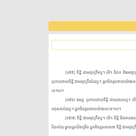
[១៥៥] ទិដ្ឋិ ជា​អព្យាក្រឹត​ឬ។ អើ។ វិបាក និង​អព្យា
ប្រកបដោយ​ទិដ្ឋិ ជា​អព្យាក្រឹត​ដែរ​ឬ។ អ្នក​មិន​គួរ​ពោល​យ៉ាង
ទេ។បេ។
[១៥៦] ផស្សៈ ប្រកបដោយ​ទិដ្ឋិ ជាអកុសល​ឬ។ អើ។ ទិ
អកុសល​ដែរ​ឬ។ អ្នក​មិន​គួរ​ពោល​យ៉ាងនេះ​ទេ។បេ។
[១៥៧] ទិដ្ឋិ ជា​អព្យាក្រឹត​ឬ។ អើ។ ទិដ្ឋិ មិន​ម
វិបាក​ដែរ ម្នាល​អ្នក​ដ៏​ចម្រើន អ្នក​មិន​គួរ​ពោល​ថា ទិដ្ឋិ ជា​អព្យាក