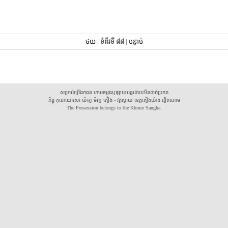
ថយ
|
ទំព័រទី ៨៨
|
បន្ទាប់
សម្រាប់ប្រើឯកជន ហាមចម្លងឬផ្សាយបន្តដោយមិនដាក់ប្រភព
ភិក្ខុ គុណឃោសោ យ័ញ មិញ គឿង - វត្តស្វាយ ខេត្តគៀងយ៉ាង វៀតណាម
The Possession belongs to the Khmer Sangha.