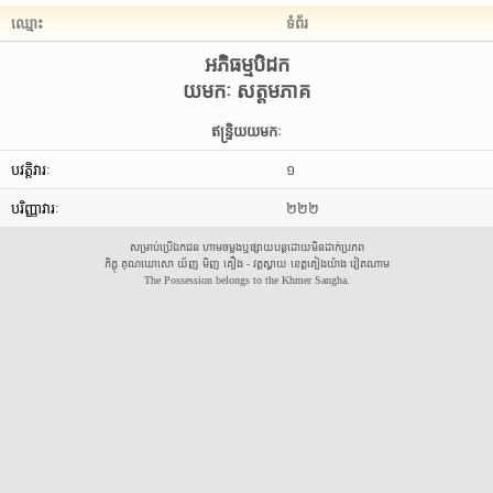
ឈ្មោះ
ទំព័រ
អភិធម្មបិដក
យមកៈ សត្តមភាគ
ឥន្រ្ទិយយមកៈ
បវត្តិវារៈ
១
បរិញ្ញាវារៈ
២២២
សម្រាប់ប្រើឯកជន ហាមចម្លងឬផ្សាយបន្តដោយមិនដាក់ប្រភព
ភិក្ខុ គុណឃោសោ យ័ញ មិញ គឿង - វត្តស្វាយ ខេត្តគៀងយ៉ាង វៀតណាម
The Possession belongs to the Khmer Sangha.