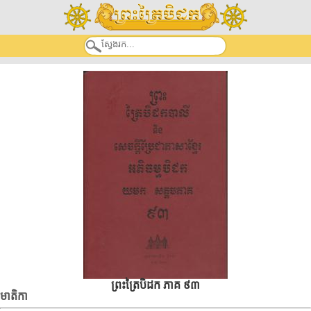
ព្រះត្រៃបិដក ភាគ ៩៣
មាតិកា