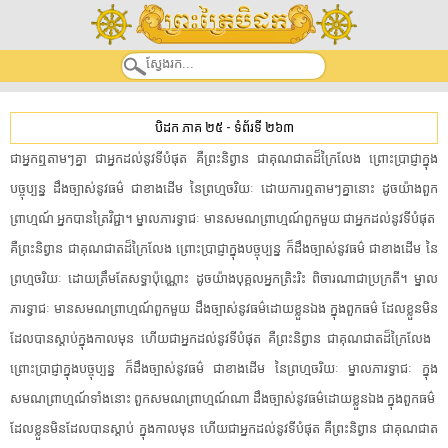
បិដក ភាគ ២៥
-
ទំព័រទី ២៦៣
​ជា​អ្នក​ឮ​តាម​ៗ​គ្នា​ ​ជា​អ្នក​ដល់​នូវ​ទីបំផុត​ ​គឺ​ព្រះនិព្វាន​ ​ជា​គុណជាត​ដ៏​ក្រៃលែង​ ​ព្រោះ​ប្រាជ្ញា​ក្នុង​
បច្ចុប្បន្ន​ ​ដឹង​ច្បាស់​នូវ​ធម៌​ ​ជា​ខាងដើម​ ​នៃ​ព្រហ្មចរិយៈ​ ​ដោយ​ការ​ឮ​តាម​ៗ​គ្នា​នោះ​ ​ដូចយ៉ាង​ពួក​
ព្រាហ្មណ៍​ ​អ្នក​បាន​ត្រៃវិជ្ជា​។​ ​ម្នាល​ភារ​ទ្វា​ជៈ​ ​មាន​សមណព្រាហ្មណ៍​ពួក​មួយ​ ​ជា​អ្នក​ដល់​នូវ​ទីបំផុត​ ​
គឺ​ព្រះនិព្វាន​ ​ជា​គុណជាត​ដ៏​ក្រៃលែង​ ​ព្រោះ​ប្រាជ្ញា​ក្នុង​បច្ចុប្បន្ន​ ​ក៏​ដឹង​ច្បាស់​នូវ​ធម៌​ ​ជា​ខាងដើម​ ​នៃ​
ព្រហ្មចរិយៈ​ ​ដោយ​ត្រឹមតែ​សទ្ធា​ប៉ុណ្ណោះ​ ​ដូចយ៉ាង​បុគ្គល​អ្នក​ត្រិះរិះ​ ​ពិចារណា​ជាប្រក្រតី​។​ ​ម្នាល​
ភារ​ទ្វា​ជៈ​ ​មាន​សមណព្រាហ្មណ៍​ពួក​មួយ​ ​ដឹង​ច្បាស់​នូវ​ធម៌​ដោយខ្លួនឯង​ ​ក្នុង​ពួក​ធម៌​ ​ដែល​ខ្លួន​មិន
ដែល​បាន​ស្តាប់​ក្នុង​កាលមុន​ ​ហើយ​ជា​អ្នក​ដល់​នូវ​ទីបំផុត​ ​គឺ​ព្រះនិព្វាន​ ​ជា​គុណជាត​ដ៏​ក្រៃលែង​ ​
ព្រោះ​ប្រាជ្ញា​ក្នុង​បច្ចុប្បន្ន​ ​ក៏​ដឹង​ច្បាស់​នូវ​ធម៌​ ​ជា​ខាងដើម​ ​នៃ​ព្រហ្មចរិយៈ​ ​ម្នាល​ភារ​ទ្វា​ជៈ​ ​ក្នុង​
សមណព្រាហ្មណ៍​ទាំងនោះ​ ​ពួក​សមណព្រាហ្មណ៍​ណា​ ​ដឹង​ច្បាស់​នូវ​ធម៌​ដោយខ្លួនឯង​ ​ក្នុង​ពួក​ធម៌​ ​
ដែល​ខ្លួន​មិនដែល​បាន​ស្តាប់​ ​ក្នុង​កាលមុន​ ​ហើយ​ជា​អ្នក​ដល់​នូវ​ទីបំផុត​ ​គឺ​ព្រះនិព្វាន​ ​ជា​គុណជាត​