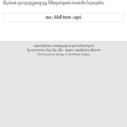
ដ៏​ក្រៃលែង​ ​ព្រោះ​ប្រាជ្ញា​ក្នុង​បច្ចុប្បន្ន​ ​ក៏​ដឹង​ច្បាស់​នូវ​ធម៌​ ​ជា​ខាងដើម​ ​នៃ​ព្រហ្មចរិយៈ​ ​
ថយ
|
ទំព័រទី ២៦៣
|
បន្ទាប់
សម្រាប់ប្រើឯកជន ហាមចម្លងឬផ្សាយបន្តដោយមិនដាក់ប្រភព
ភិក្ខុ គុណឃោសោ យ័ញ មិញ គឿង - វត្តស្វាយ ខេត្តគៀងយ៉ាង វៀតណាម
The Possession belongs to the Khmer Sangha.