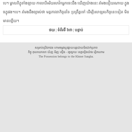
បេ​។​ ​ម្នាល​ភិក្ខុ​ទាំងឡាយ​ ​កាលបើ​អរិយសាវ័ក​អ្នកចេះដឹង​ ​ឃើញ​យ៉ាងនេះ​ ​រមែង​នឿយណាយ​ ​ក្នុង​
ចក្ខុ​ផង​។​បេ​។​ ​រមែង​ដឹង​ច្បាស់​ថា​ ​មគ្គ​ភាវនា​កិច្ច​ដទៃ​ ​ប្រព្រឹត្តទៅ​ ​ដើម្បី​សោឡស​កិច្ច​នេះ​ទៀត​ ​មិន​
មាន​ឡើយ​។​
ថយ
|
ទំព័រទី ៦៣
|
បន្ទាប់
សម្រាប់ប្រើឯកជន ហាមចម្លងឬផ្សាយបន្តដោយមិនដាក់ប្រភព
ភិក្ខុ គុណឃោសោ យ័ញ មិញ គឿង - វត្តស្វាយ ខេត្តគៀងយ៉ាង វៀតណាម
The Possession belongs to the Khmer Sangha.