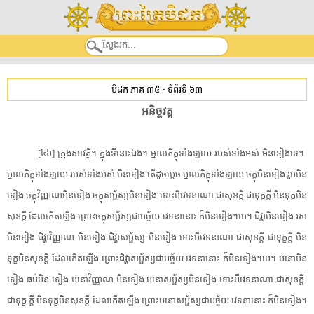
បិដក ភាគ ៣៥
-
ទំព័រទី ៦៣
​អនិច្ច​វគ្គ​
[​៤៦​]​ ​ក្រុង​សាវត្ថី​។​ ​ក្នុង​ទីនោះ​ឯង​។​ ​ម្នាល​ភិក្ខុ​ទាំងឡាយ​ ​របស់​ទាំងអស់​ ​មិន​ទៀង​ទេ​។​ ​
ម្នាល​ភិក្ខុ​ទាំងឡាយ​ ​របស់​ទាំងអស់​ ​មិន​ទៀង​ ​តើ​ដូចម្តេច​ ​ម្នាល​ភិក្ខុ​ទាំងឡាយ​ ​ចក្ខុ​មិន​ទៀង​ ​រូប​មិន​
ទៀង​ ​ចក្ខុវិញ្ញាណ​មិន​ទៀង​ ​ចក្ខុ​សម្ផ័​ស្ស​មិន​ទៀង​ ​ទោះបី​វេទនា​ណា​ ​ជា​សុខ​ក្តី​ ​ជា​ទុក្ខ​ក្តី​ ​មិន​ទុក្ខ​មិន
សុខ​ក្តី​ ​ដែល​កើតឡើង​ ​ព្រោះ​ចក្ខុ​សម្ផ័​ស្ស​ជា​បច្ច័យ​ ​វេទនា​នោះ​ ​ក៏​មិន​ទៀង​។​បេ​។​ ​ជិវ្ហា​មិន​ទៀង​ ​រស​
មិន​ទៀង​ ​ជិវ្ហា​វិញ្ញាណ​ ​មិន​ទៀង​ ​ជិវ្ហា​សម្ផ័​ស្ស​ ​មិន​ទៀង​ ​ទោះបី​វេទនា​ណា​ ​ជា​សុខ​ក្តី​ ​ជា​ទុក្ខ​ក្តី​ ​មិន​
ទុក្ខ​មិនសុខ​ក្តី​ ​ដែល​កើតឡើង​ ​ព្រោះ​ជិវ្ហា​សម្ផ័​ស្ស​ជា​បច្ច័យ​ ​វេទនា​នោះ​ ​ក៏​មិន​ទៀង​។​បេ​។​ ​មនោ​មិន​
ទៀង​ ​ធម៌​មិន​ ​ទៀង​ ​មនោវិញ្ញាណ​ ​មិន​ទៀង​ ​មនោ​សម្ផ័​ស្ស​មិន​ទៀង​ ​ទោះបី​វេទនា​ណា​ ​ជា​សុខ​ក្តី​ ​
ជា​ទុក្ខ​ ​ក្តី​ ​មិន​ទុក្ខ​មិនសុខ​ក្តី​ ​ដែល​កើតឡើង​ ​ព្រោះ​មនោ​សម្ផ័​ស្ស​ជា​បច្ច័យ​ ​វេទនា​នោះ​ ​ក៏​មិន​ទៀង​។​