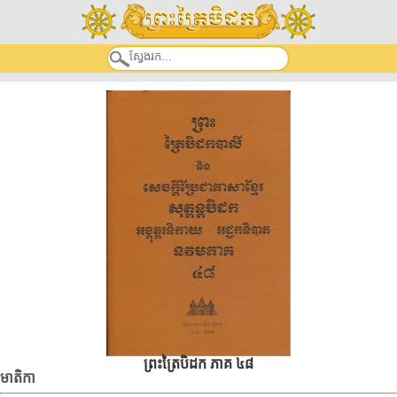
ព្រះត្រៃបិដក ភាគ ៤៨
មាតិកា