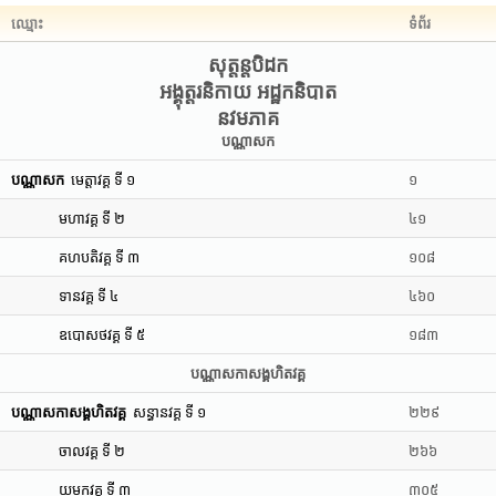
ឈ្មោះ
ទំព័រ
សុត្តន្តបិដក
អង្គុត្តរនិកាយ អដ្ឋកនិបាត
នវមភាគ
បណ្ណាសក
បណ្ណាសក
មេត្តាវគ្គ ទី ១
១
មហាវគ្គ ទី ២
៤១
គហបតិវគ្គ ទី ៣
១០៨
ទានវគ្គ ទី ៤
៤៦០
ឧបោសថវគ្គ ទី ៥
១៨៣
បណ្ណាសកាសង្គហិតវគ្គ
បណ្ណាសកាសង្គហិតវគ្គ
សន្ធានវគ្គ ទី ១
២២៩
ចាលវគ្គ ទី ២
២៦៦
យមកវគ្គ ទី ៣
៣០៥