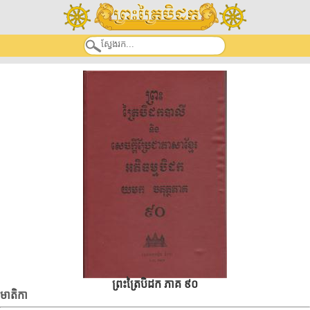
ព្រះត្រៃបិដក ភាគ ៩០
មាតិកា