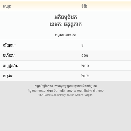
ឈ្មោះ
ទំព័រ
អភិធម្មបិដក
យមកៈ ចតុត្ថភាគ
អនុសយយមកៈ
បរិញ្ញាវារៈ
១
បហីនវារៈ
១០៥
ឧប្បជ្ជនវារៈ
២០០
ធាតុវារៈ
២០២
សម្រាប់ប្រើឯកជន ហាមចម្លងឬផ្សាយបន្តដោយមិនដាក់ប្រភព
ភិក្ខុ គុណឃោសោ យ័ញ មិញ គឿង - វត្តស្វាយ ខេត្តគៀងយ៉ាង វៀតណាម
The Possession belongs to the Khmer Sangha.