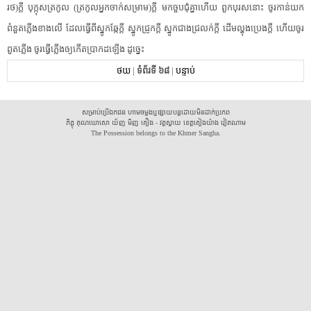
រថ​)​ក្តី​ ​បុ​ក្កុ​សត្រ​កូល​ ​(​ត្រកូល​អ្នក​ចាក់សម្រាម​)​ក្តី​ ​មក​ចួប​ជុំគ្នា​ហើយ​ ​ពួក​បុរស​នោះ​ ​ចូរ​កាន់​យក​
ពំនួតភ្លើង​ខាងលើ​ ​ដែល​ធ្វើ​ពី​ស្នូក​ឆ្កែ​ក្តី​ ​ស្នូកជ្រូក​ក្តី​ ​ស្នូក​ជាង​ជ្រលក់​ក្តី​ ​ដើមល្ហុង​ប្រេង​ក្តី​ ​ហើយ​ចូរ​
ពួតភ្លើង​ ​ចូរ​ធ្វើ​ភ្លើង​ឲ្យ​កើត​ប្រាកដ​ឡើង​ ​ដូច្នេះ​ ​
ថយ
|
ទំព័រទី ៦៨
|
បន្ទាប់
សម្រាប់ប្រើឯកជន ហាមចម្លងឬផ្សាយបន្តដោយមិនដាក់ប្រភព
ភិក្ខុ គុណឃោសោ យ័ញ មិញ គឿង - វត្តស្វាយ ខេត្តគៀងយ៉ាង វៀតណាម
The Possession belongs to the Khmer Sangha.