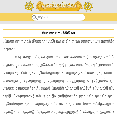
បិដក ភាគ ២៥
-
ទំព័រទី ៦៨
​ដដែល​ថា​ ​ពួក​ព្រាហ្មណ៍​ ​ទើប​ជា​វណ្ណៈ​ប្រសើរ​ ​វណ្ណៈ​ឯទៀត​ ​ជា​វណ្ណៈ​ថោកទាប​។​បេ​។​ ​ជា​ញាតិ​នឹង​
ព្រះព្រហ្ម​។​
[​៣៩​]​ ​ព្រះអង្គ​ត្រាស់​សួរ​ថា​ ​ម្នាល​អស្ស​លាយ​នៈ​ ​អ្នក​យល់​សេចក្តី​នោះ​ដូចម្តេច​ ​ក្សត្រិយ៍​ ​
ជា​ព្រះរាជា​ក្នុង​លោក​នេះ​ ​បាន​មុទ្ធាភិសេក​ហើយ​ ​ប្រជុំ​ពួក​បុរស​ ​មាន​ជា​តិ​ផ្សេង​ៗ​ ​ចំនួន១០០នាក់​ ​
ដោយ​ព្រះតម្រាស់​ថា​ ​អ្នក​ដ៏​ចម្រើន​ទាំងឡាយ​ចូរ​មក​ ​បណ្តា​ពួក​បុរស​ទាំងនោះ​ ​ពួក​បុរស​ណា​ ​
ដែល​ចេញ​អំពី​ពួក​ខត្តិយ​ត្រកូល​ក្តី​ ​ព្រាហ្មណ​ត្រកូល​ក្តី​ ​រាជញ្ញត្រកូល​ក្តី​ ​មក​ចួប​ជុំគ្នា​ហើយ​ ​ពួក​
បុរស​នោះ​ ​ចូរ​កាន់​យក​ពំនួតភ្លើង​ខាងលើ​ ​ដែល​ធ្វើពីឈើ​ស្រាយ​ក្តី​ ​ឈើខ្លឹម​ក្តី​ ​ដើម​ស្រល់​ក្តី​ ​ដើម​
ចន្ទន៍​ក្តី​ ​ដើម​ឈូកក្រហម​ក្តី​ ​ហើយ​ចូរ​ពួតភ្លើង​ ​ចូរ​ធ្វើ​ភ្លើង​ឲ្យ​កើត​ ​ប្រាកដ​ឡើង​ ​មួយទៀត​ ​អ្នក​ដ៏​
ចម្រើន​ទាំងឡាយ​ ​ចូរ​មក​ ​បណ្តា​ពួក​បុរស​ទាំងនោះ​ ​ពួក​បុរស​ណា​ ​ដែល​ចេញ​អំពី​ពួក​ចណ្ឌាល​
ត្រកូល​ក្តី​ ​នេសាទ​ត្រកូល​ក្តី​ ​វេណុ​ត្រកូល​ ​(​ត្រកូល​អ្នក​ត្បាញ​ឫស្សី​)​ក្តី​ ​រថការ​ត្រកូល​ ​(​ត្រកូល​ជាង​