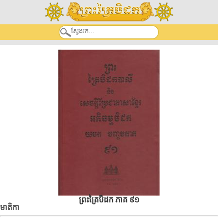
ព្រះត្រៃបិដក ភាគ ៩១
មាតិកា