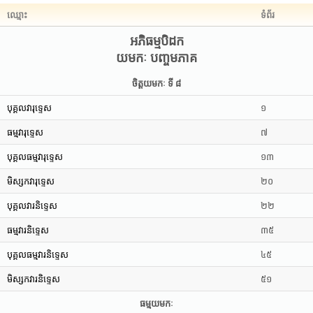
ឈ្មោះ
ទំព័រ
អភិធម្មបិដក
យមកៈ បញ្ចមភាគ
ចិត្តយមកៈ ទី ៨
បុគ្គលវារុទ្ទេស
១
ធម្មវារុទ្ទេស
៧
បុគ្គលធម្មវារុទ្ទេស
១៣
មិស្សកវារុទ្ទេស
២០
បុគ្គលវារនិទ្ទេស
២២
ធម្មវារនិទ្ទេស
៣៥
បុគ្គលធម្មវារនិទ្ទេស
៤៥
មិស្សកវារនិទ្ទេស
៥១
ធម្មយមកៈ