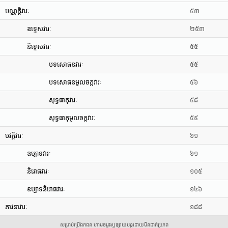
បណ្ណត្តិវារៈ
៥៣
ឧទ្ទេសវារៈ
២៥៣
និទ្ទេសវារៈ
៥៥
បទសោធនវារៈ
៥៥
បទសោធនមូលចក្កវារៈ
៥៦
សុទ្ធធាតុវារៈ
៥៨
សុទ្ធធាតុមូលចក្កវារៈ
៥៩
បវត្តិវារៈ
៦១
ឧប្បាទវារៈ
៦១
និរោធវារៈ
១០៥
ឧប្បាទនិរោធវារៈ
១៤៦
ភាវនាវារៈ
១៨៨
សម្រាប់ប្រើឯកជន ហាមចម្លងឬផ្សាយបន្តដោយមិនដាក់ប្រភព