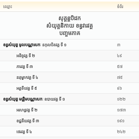
ឈ្មោះ
ទំព័រ
សុត្តន្តបិដក
សំយុត្តនិកាយ ខន្ធវារវគ្គ
បញ្ចមភាគ
ខន្ធសំយុត្ត មូលបណ្ណាសកៈ
នកុលបិតវគ្គ ទី ១
៣
អនិច្ចវគ្គ ទី ២
៤៩
ភារវគ្គ ទី ៣
៥៧
នតុម្ហាកវគ្គ ទី ៤
៧៥
អត្តទីបវគ្គ ទី ៥
៩៦
ខន្ធសំយុត្ត មជ្ឈិមបណ្ណាសកៈ
ឧបាយវគ្គ ទី ១
១២២
អរហន្តវគ្គ ទី ២
១៧៣
ខជ្ជនីយវគ្គ ទី ៣
១៩១
ថេរវគ្គ ទី ៤
២៤២