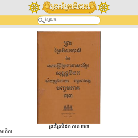
ព្រះត្រៃបិដក ភាគ ៣៣
មាតិកា