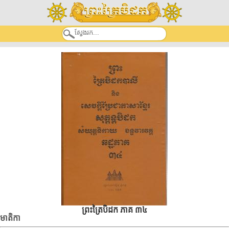
ព្រះត្រៃបិដក ភាគ ៣៤
មាតិកា