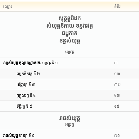
ឈ្មោះ
ទំព័រ
សុត្តន្តបិដក
សំយុត្តនិកាយ ខន្ធវារវគ្គ
ឆដ្ឋភាគ
ខន្ធសំយុត្ត
អន្តវគ្គ
ខន្ធសំយុត្ត ចុល្លបណ្ណាសកៈ
អន្តវគ្គ ទី ១
៣
ធម្មកថិកវគ្គ ទី ២
១៣
អវិជ្ជាវគ្គ ទី ៣
៣២
កុក្កុលវគ្គ ទី ៤
៤៧
ទិដ្ឋិវគ្គ ទី ៥
៥៥
រាធសំយុត្ត
អន្តវគ្គ
រាធសំយុត្ត
មារវគ្គ ទី ១
៧១