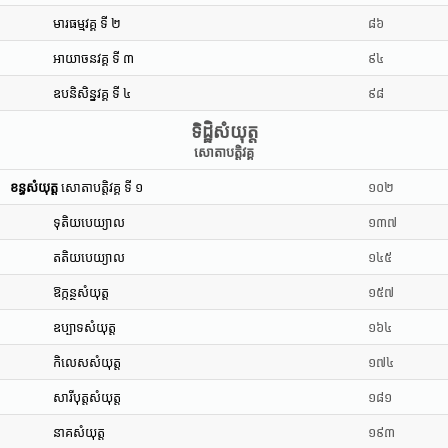
មារធម្មវគ្គ ទី ២
៨៦
អាយាចនវគ្គ ទី ៣
៩៤
ឧបនិសិន្នវគ្គ ទី ៤
៩៨
ទិដ្ឋិសំយុត្ត
សោតាបត្តិវគ្គ
ខន្ធសំយុត្ត
សោតាបត្តិវគ្គ ទី ១
១០២
ទុតិយបេយ្យាល
១៣៧
តតិយបេយ្យាល
១៤៥
ឱក្កន្ថសំយុត្ត
១៥៧
ឧប្បាទសំយុត្ត
១៦៤
កិលេសសំយុត្ត
១៧៤
សារីបុត្តសំយុត្ត
១៨១
នាគសំយុត្ត
១៩៣