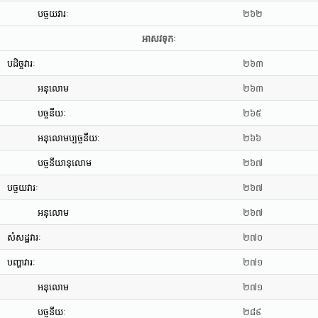
បច្ចយវារៈ
២៦២
អាសវទុកៈ
បដិច្ចវារៈ
២៦៣
អនុលោម
២៦៣
បច្ចនីយៈ
២៦៥
អនុលោមប្បច្ចនីយៈ
២៦៦
បច្ចនីយានុលោម
២៦៧
បច្ចយវារៈ
២៦៧
អនុលោម
២៦៧
សំសដ្ឋវារៈ
២៧០
បញ្ហាវារៈ
២៧១
អនុលោម
២៧១
បច្ចនីយៈ
២៨៩