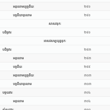
អនុលោមប្បច្ចនីយៈ
២៩១
បច្ចនីយានុលោម
២៩១
សាសវទុកៈ
បដិច្ចវារៈ
២៩១
អាសវសម្បយុត្តទុកៈ
បដិច្ចវារៈ
២៩៣
អនុលោម
២៩៣
បច្ចនីយៈ
២៩៩
អនុលោមប្បច្ចនីយៈ
៣០៣
បច្ចនីយានុលោម
៣០៣
បច្ចយវារៈ
៣០៤
អនុលោម
៣០៤
សំសដ្ឋវារៈ
៣១០