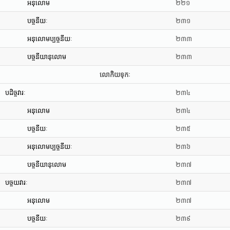
អនុលោម
២២១
បច្ចនីយៈ
២៣១
អនុលោមប្បច្ចនីយៈ
២៣៣
បច្ចនីយានុលោម
២៣៣
លោកិយទុកៈ
បដិច្ចវារៈ
២៣៤
អនុលោម
២៣៤
បច្ចនីយៈ
២៣៥
អនុលោមប្បច្ចនីយៈ
២៣៦
បច្ចនីយានុលោម
២៣៧
បច្ចយវារៈ
២៣៧
អនុលោម
២៣៧
បច្ចនីយៈ
២៣៩