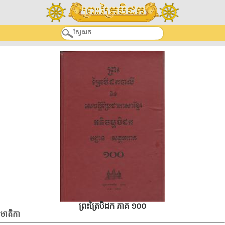
ព្រះត្រៃបិដក ភាគ ១០០
មាតិកា