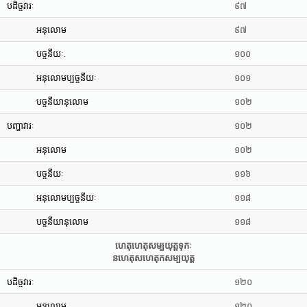
បដិច្ចវារៈ
៩៧
អនុលោម
៩៧
បច្ចនីយៈ.
១០០
អនុលោមប្បច្ចនីយៈ
១០១
បច្ចនីយានុលោម
១០២
បញ្ហាវារៈ
១០២
អនុលោម
១០២
បច្ចនីយៈ
១១៦
អនុលោមប្បច្ចនីយៈ
១១៨
បច្ចនីយានុលោម
១១៨
ហេតុហេតុសម្បយុត្តទុកៈ
នហេតុសហេតុកសម្បយុត្ត
បដិច្ចវារៈ
១២០
អនុលោម
១២០