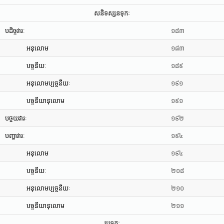
សនិទស្សនទុកៈ
បដិច្ចវារៈ
១៨៣
អនុលោម
១៨៣
បច្ចនីយៈ
១៨៩
អនុលោមប្បច្ចនីយៈ
១៩១
បច្ចនីយានុលោម
១៩១
បច្ចយវារៈ
១៩២
បញ្ហាវារៈ
១៩៤
អនុលោម
១៩៤
បច្ចនីយៈ
២០៨
អនុលោមប្បច្ចនីយៈ
២១០
បច្ចនីយានុលោម
២១១
រូបទុកៈ