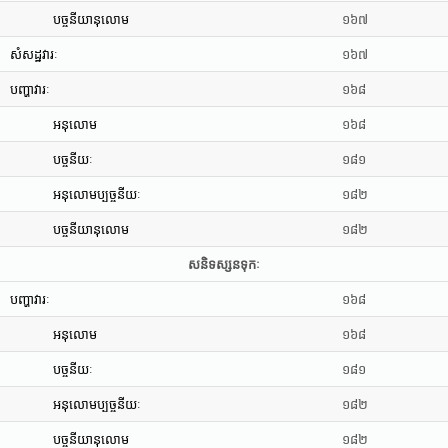
បច្ចនីយានុលោម
១៦៧
សំសដ្ឋវារៈ
១៦៧
បញ្ហាវារៈ
១៦៨
អនុលោម
១៦៨
បច្ចនីយៈ
១៨១
អនុលោមប្បច្ចនីយៈ
១៨២
បច្ចនីយានុលោម
១៨២
សនិទស្សនទុកៈ
បញ្ហាវារៈ
១៦៨
អនុលោម
១៦៨
បច្ចនីយៈ
១៨១
អនុលោមប្បច្ចនីយៈ
១៨២
បច្ចនីយានុលោម
១៨២