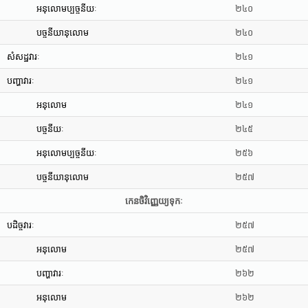
អនុលោមប្បច្ចនីយៈ
២៤០
បច្ចនីយានុលោម
២៤០
សំសដ្ឋវារៈ
២៤១
បញ្ហាវារៈ
២៤១
អនុលោម
២៤១
បច្ចនីយៈ
២៤៥
អនុលោមប្បច្ចនីយៈ
២៥៦
បច្ចនីយានុលោម
២៥៧
កេនចិវិញ្ញេយ្យទុកៈ
បដិច្ចវារៈ
២៥៧
អនុលោម
២៥៧
បញ្ហាវារៈ
២៦២
អនុលោម
២៦២