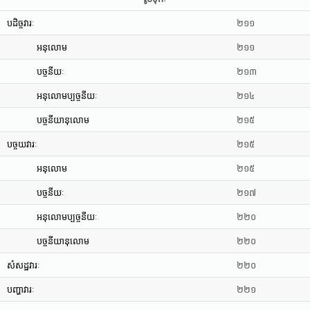
បដិច្ចវារៈ
២១១
អនុលោម
២១១
បច្ចនីយៈ
២១៣
អនុលោមប្បច្ចនីយៈ
២១៤
បច្ចនីយានុលោម
២១៥
បច្ចយវារៈ
២១៥
អនុលោម
២១៥
បច្ចនីយៈ
២១៧
អនុលោមប្បច្ចនីយៈ
២២០
បច្ចនីយានុលោម
២២០
សំសដ្ឋវារៈ
២២០
បញ្ហាវារៈ
២២១