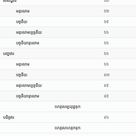
សំសដ្ឋវារៈ
៦២
អនុលោម
៦២
បច្ចនីយៈ
៦៥
អនុលោមប្បច្ចនីយៈ
៦៦
បច្ចនីយានុលោម
៦៦
បញ្ហាវារៈ
៦៦
អនុលោម
៦៦
បច្ចនីយៈ
៩៣
អនុលោមប្បច្ចនីយៈ
៩៥
បច្ចនីយានុលោម
៩៥
ហេតុសម្បយុត្តទុកៈ
បដិច្ចវារៈ
៩៦
ហេតុសហេតុកទុកៈ