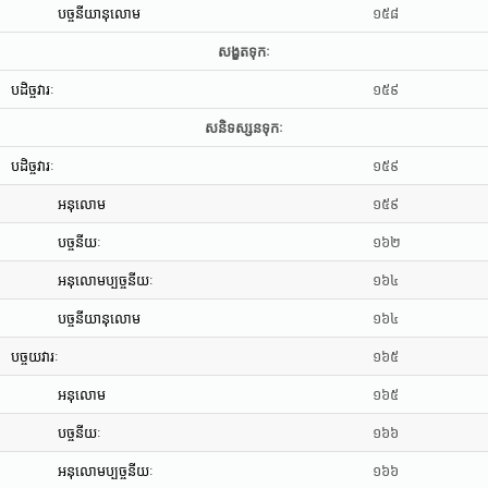
បច្ចនីយានុលោម
១៥៨
សង្ខតទុកៈ
បដិច្ចវារៈ
១៥៩
សនិទស្សនទុកៈ
បដិច្ចវារៈ
១៥៩
អនុលោម
១៥៩
បច្ចនីយៈ
១៦២
អនុលោមប្បច្ចនីយៈ
១៦៤
បច្ចនីយានុលោម
១៦៤
បច្ចយវារៈ
១៦៥
អនុលោម
១៦៥
បច្ចនីយៈ
១៦៦
អនុលោមប្បច្ចនីយៈ
១៦៦