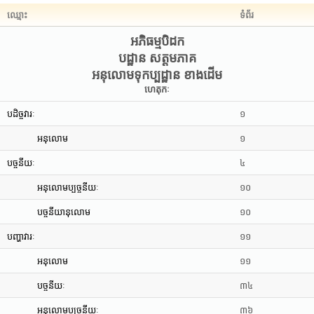
ឈ្មោះ
ទំព័រ
អភិធម្មបិដក
បដ្ឋាន សត្តមភាគ
អនុលោមទុកប្បដ្ឋាន ខាងដើម
ហេតុកៈ
បដិច្ចវារៈ
១
អនុលោម
១
បច្ចនីយៈ
៤
អនុលោមប្បច្ចនីយៈ
១០
បច្ចនីយានុលោម
១០
បញ្ហាវារៈ
១១
អនុលោម
១១
បច្ចនីយៈ
៣៤
អនុលោមប្បច្ចនីយៈ
៣៦