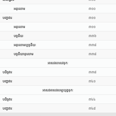
អនុលោម
៣១០
បញ្ហាវារៈ
៣១១
អនុលោម
៣១១
បច្ចនីយៈ
៣៣៦
អនុលោមប្បច្ចនីយៈ
៣៣៨
បច្ចនីយានុលោម
៣៣៨
អាសវសាសវទុកៈ
បដិច្ចវារៈ
៣៣៨
បញ្ហាវារៈ
៣៤១
អាសវអាសវសម្បយុត្តទុកៈ
បដិច្ចវារៈ
៣៤៤
បញ្ហាវារៈ
៣៤៨