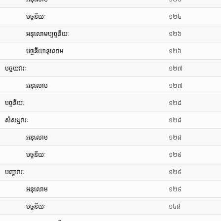
បច្ចនីយៈ
១២៤
អនុលោមប្បច្ចនីយៈ
១២៦
បច្ចនីយានុលោម
១២៦
បច្ចយវារៈ
១២៧
អនុលោម
១២៧
បច្ចនីយៈ
១២៨
សំសដ្ឋវារៈ
១២៨
អនុលោម
១២៨
បច្ចនីយៈ
១២៩
បញ្ហាវារៈ
១២៩
អនុលោម
១២៩
បច្ចនីយៈ
១៤៨