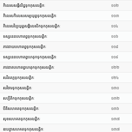
កិលេសសង្កិលិដ្ឋទុកកុសលត្តិកៈ
១១២
កិលេសកិលេសសម្បយុត្តទុកកុសលត្តិកៈ
១១៣
កិលេសវិប្បយុត្តសង្កិលេសិកទុកកុសលត្តិកៈ
១១៤
ទស្សនេនបហាតព្វទុកកុសលត្តិកៈ
១១៦
ភាវនាយបហាតព្វទុកកុសលត្តិកៈ
១១៨
ទស្សនេនបហាតព្វហេតុកទុកកុសលត្តិកៈ
១១៩
ភាវនាតបហាតព្វហេតុកទុកកុសលត្តិកៈ
១២២
សវិតតក្កទុកកុសលត្តិកៈ
១២៤
សវិចារទុកកុសលត្តិកៈ
១៣០
សប្បីតិកទុកកុសលត្តិកៈ
១៣២
បីតិសហគតទុកកុសលត្តិកៈ
១៣៦
សុខសហគតទុកកុសលត្តិកៈ
១៣៧
ឧបេក្ខាសហគតទុកកុសលត្តិកៈ
១៣៧