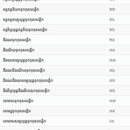
គន្ថគន្ថនិយកទុកកុសលត្តិកៈ
២២
គន្ថគន្ថសម្បយុត្តទុកកុសលត្តិកៈ
២៤
គន្ថវិប្បយុត្តគន្ថនិយទុកកុសលត្តិកៈ
២៦
នីវរណទុកកុសលត្តិកៈ
២៩
នីវរណិយទុកកុសលត្តិកៈ
៣១
នីវរណសម្បយុត្តទុកកុសលត្តិកៈ
៣៣
នីវរណនីនរណិយទុកកុសលត្តិកៈ
៣៤
នីវរណនីវរណសម្បយុត្តទុកកុសលត្តិកៈ
៣៦
នីវរវិប្បយុត្តនីវរណិយទុកកុសលត្តិកៈ
៣៦
បរាមាសទុកកុសលត្តិកៈ
៣៧
បរាមដ្ឋទុកកុសលត្តិកៈ
៣៩
បរាមាសសម្បយុត្តទុកកុសលត្តិកៈ
៤១