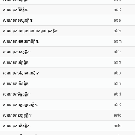
សរណទុកបីតិត្តិកៈ
១៥៩
សរណទុកទស្សនត្តិកៈ
១៦១
សរណទុកទស្សនេនបហាតព្វហេតុកត្តិកៈ
១៦២
សរណទុកអាចយគាមិត្តិកៈ
១៦៣
សរណទុកសេក្ខត្តិកៈ
១៦៤
សរណទុកបរិត្តត្តិកៈ
១៦៥
សរណទុកបរិត្តារម្មណត្តិកៈ
១៦៦
សរណទុកហីនត្តិកៈ
១៦៧
សរណទុកមិច្ឆត្តត្តិកៈ
១៦៨
សរណទុកមគ្គារម្មណត្តិកៈ
១៦៩
សរណទុកឧប្បន្នត្តិកៈ
១៧០
សរណទុកអតីតត្តិកៈ
១៧១