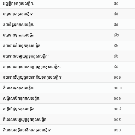
អជ្ឈត្តិកទុកកុសលត្តិកៈ
៨១
ឧបាទាទុកកុសលត្តិកៈ
៨៥
ឧបាទិន្នទុកកុសលត្តិកៈ
៨៨
ឧបាទានទុកកុសលត្តិកៈ
៩២
ឧបាទាននិយទុកកុសលត្តិកៈ
៩៤
ឧបាទានសម្បយុត្តទុកកុសលត្តិកៈ
៩៦
ឧបាទានឧបាទានសម្បយុត្តទុកកុសលត្តិកៈ
៩៨
ឧបាទានវិប្បយុត្តឧបាទានិយទុកកុសលត្តិកៈ
១០១
កិលេសទុកកុសលត្តិកៈ
១០៣
សង្កិលេសិកទុកកុសលត្តិកៈ
១០៦
សង្កិលិដ្ឋទុកកុសលត្តិកៈ
១០៨
កិលេសសម្បយុត្តទុកកុសលត្តិកៈ
១០៩
កិលេសសង្កិលេសិកទុកកុសលត្តិកៈ
១១០