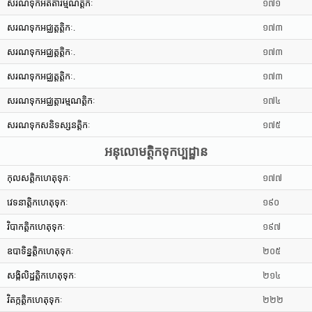
សរណទុកអតីតារម្មណត្តិកៈ
១៧១
សរណទុកអជ្ឈត្តត្តិកៈ.
១៧៣
សរណទុកអជ្ឈត្តត្តិកៈ.
១៧៣
សរណទុកអជ្ឈត្តត្តិកៈ.
១៧៣
សរណទុកអជ្ឈត្តារម្មណត្តិកៈ
១៧៤
សរណទុកសនិទស្សនត្តិកៈ
១៧៥
អនុលោមត្តិកទុកប្បដ្ឋាន
កុលសត្តិកហេតុទុកៈ
១៧៧
វេទនាត្តិកហេតុទុកៈ
១៩០
វិបាកត្តិកហេតុទុកៈ
១៩៧
ឧបាទិន្នត្តិកហេតុទុកៈ
២០៥
សង្កិលិដ្ឋត្តិកហេតុទុកៈ
២១៤
វិតក្កត្តិកហេតុទុកៈ
២២២