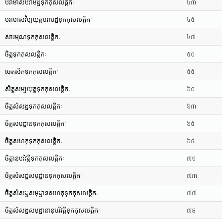
បរាមាសបរាមដ្ឋទុកកុសលត្តិកៈ
៤៣
បរាមាសវិប្បយុត្តបរាមដ្ឋទុកកុសលត្តិកៈ
៤៥
សារម្មណទុកកុសលត្តិកៈ
៤៧
ចិត្តទុកកុសលត្តិកៈ
៥០
ចេតសិកទុកកុសលត្តិកៈ
៥៥
សិត្តសម្បយុត្តទុកកុសលត្តិកៈ
៦០
ចិត្តសំសដ្ឋទុកកុសលត្តិកៈ
៦៣
ចិត្តសមុដ្ឋានទុកកុសលត្តិកៈ
៦៥
ចិត្តសហភុទុកកុសលត្តិកៈ
៦៩
ចិត្តានុបរិវត្តិទុកកុសលត្តិកៈ
៧១
ចិត្តសំសដ្ឋសមុដ្ឋានទុកកុសលត្តិកៈ
៧៣
ចិត្តសំសដ្ឋសមុដ្ឋានសហភុទុកកុសលត្តិកៈ
៧៧
ចិត្តសំសដ្ឋសមុដ្ឋានានុបរិវត្តិទុកកុសលត្តិកៈ
៧៩