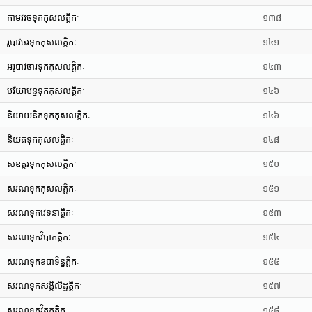
កាមវរចទុកកុសលត្តិកៈ
១៣៨
រូបាវចរទុកកុសលត្តិកៈ
១៤១
អរូបាវចារទុកកុសលត្តិកៈ
១៤៣
បរិយាបន្នទុកកុសលត្តិកៈ
១៤៦
និយាយនិកទុកកុសលត្តិកៈ
១៤៦
និយតទុកកុសលត្តិកៈ
១៤៨
សឧត្តរទុកកុសលត្តិកៈ
១៥០
សរណទុកកុសលត្តិកៈ
១៥១
សរណទុកវេទនាត្តិកៈ
១៥៣
សរណទុកវិបាកត្តិកៈ
១៥៤
សរណទុកឧបាទិន្នត្តិកៈ
១៥៥
សរណទុកសង្កិលិដ្ឋត្តិកៈ
១៥៧
សរណទុកវិតក្កត្តិកៈ
១៥៨