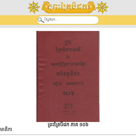
ព្រះត្រៃបិដក ភាគ ១០៦
មាតិកា