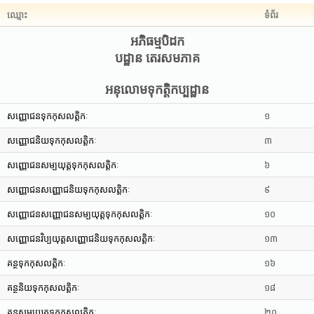
ឈ្មោះ
ទំព័រ
អភិធម្មបិដក
បដ្ឋាន តេរសមភាគ
អនុលោមទុកត្តិកប្បដ្ឋាន
សញ្ញោជនទុកកុសលត្តិកៈ
១
សញ្ញោជនិយទុកកុសលត្តិកៈ
៣
សញ្ញោជនសម្បយុត្តទុកកុសលត្តិកៈ
៦
សញ្ញោជនសញ្ញោជនិយទុកកុសលត្តិកៈ
៩
សញ្ញោជនសញ្ញោជនសម្បយុត្តទុកកុសលត្តិកៈ
១០
សញ្ញោជនវិប្បយុត្តសញ្ញោជនិយទុកកុសលត្តិកៈ
១៣
គន្ថទុកកុសលត្តិកៈ
១៦
គន្ថនិយទុកកុសលត្តិកៈ
១៨
គន្ថសម្បយុត្តទុកកុសលត្តិកៈ
២០