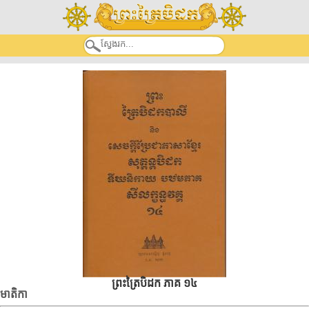
ព្រះត្រៃបិដក ភាគ ១៤
មាតិកា