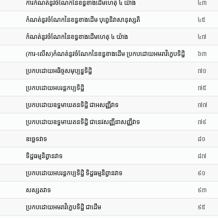
ការកំណត់នូវចំណែកនៃខន្ធខាងដើមហេតុ ៤ យ៉ាង
៤៣
កំណត់នូវចំណែកនៃខន្ធខាងដើម បុព្វេនិវាសានុស្សតិ
៤៥
កំណត់នូវចំណែកនៃខន្ធខាងដើមហេតុ ៤ យ៉ាង
៤៧
(ការ-លើស)កំណត់នូវចំណែកនៃខន្ធខាងដើម ប្រកបដោយអមរាវិកេ្ខបទិដិ្ឋ
៦៣
ប្រកបដោយអធិច្ចសមុប្បន្នទិដ្ឋិ
៧១
ប្រកបដោយអបរន្តកប្បទិដ្ឋិ
៧៥
ប្រកបដោយឧទ្ធមាឃតនទិដិ្ឋ ជាអសញ្ញីវាទ
៧៧
ប្រកបដោយឧទ្ធមាឃតនទិដិ្ឋ ជានេវសញ្ញីនាសញ្ញីវាទ
៧៩
ឧចេ្ឆទវាទ
៨១
ទិដ្ឋធម្មនិព្វានវាទ
៨៧
ប្រកបដោយអបរន្តកប្បទិដ្ឋិ ទិដ្ឋធម្មនិព្វានវាទ
៩១
សស្សតវាទ
៩៣
ប្រកបដោយអមរាវិកេ្ខបទិដ្ឋិ ជាដើម
៩៥