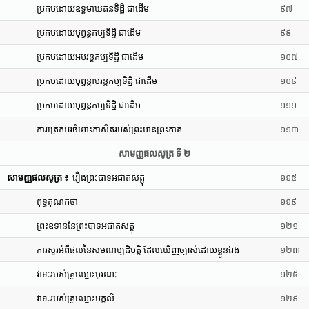
ប្រកបដោយឧទ្ធមាឃតនទិដ្ឋិ ជាដើម
៩៧
ប្រកបដោយបុព្វន្តកប្បទិដ្ឋិ ជាដើម
៩៩
ប្រកបដោយអបរន្តកប្បទិដ្ឋិ ជាដើម
១០៧
ប្រកបដោយបុព្វន្តាបរន្តកប្បទិដ្ឋិ ជាដើម
១០៩
ប្រកបដោយបុព្វន្តកប្បទិដ្ឋិ ជាដើម
១១១
ការត្រេកអរចំពោះភាសិតរបស់ព្រះមានព្រះភាគ
១១៣
សាមញ្ញផលសូត្រ ទី ២
សាមញ្ញផលសូត្រ ៖
រឿងព្រះបាទអជាតសត្តុ
១១៥
ពុទ្ធគុណកថា
១១៩
ព្រះឧទាននៃព្រះបាទអជាតសត្តុ
១២១
ការសួរអំពីផលនៃសមណប្បដិបត្តិ ដែលឃើញច្បាស់ដោយខ្លួនឯង
១២៣
វាទៈរបស់គ្រូឈ្មោះបូរណៈ
១២៥
វាទៈរបស់គ្រូឈ្មោះមក្ខលិ
១២៩