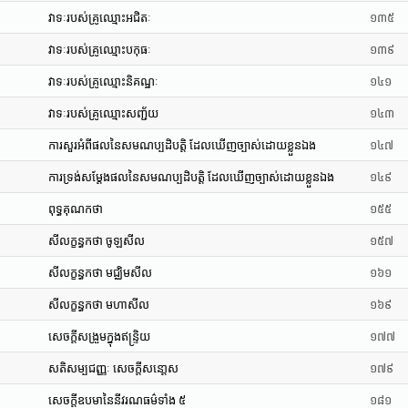
វាទៈរបស់គ្រូឈ្មោះអជិតៈ
១៣៥
វាទៈរបស់គ្រូឈ្មោះបកុធៈ
១៣៩
វាទៈរបស់គ្រូឈ្មោះនិគណ្ឋៈ
១៤១
វាទៈរបស់គ្រូឈ្មោះសញ្ជ័យ
១៤៣
ការសួរអំពីផលនៃសមណប្បដិបត្តិ ដែលឃើញច្បាស់ដោយខ្លួនឯង
១៤៧
ការទ្រង់សម្តែងផលនៃសមណប្បដិបត្តិ ដែលឃើញច្បាស់ដោយខ្លួនឯង
១៤៩
ពុទ្ធគុណកថា
១៥៥
សីលក្ខន្ធកថា ចូឡសីល
១៥៧
សីលក្ខន្ធកថា មជ្ឈិមសីល
១៦១
សីលក្ខន្ធកថា មហាសីល
១៦៩
សេចក្តីសង្រួមក្នុងឥន្រ្ទិយ
១៧៧
សតិសម្បជញ្ញៈ សេចក្តីសនោ្តស
១៧៩
សេចក្តីឧបមានៃនីវរណធម៌ទាំង ៥
១៨១