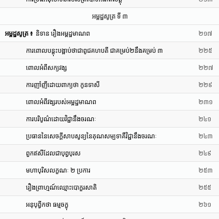
អម្ពដ្ឋសូត្រ ទី ៣
អម្ពដ្ឋសូត្រ ៖
និទាន រឿងអម្ពដ្ឋមាណព
២១៧
ការពោលបន្តុះបង្អាប់ថាជាពូជគហបតី ជាគម្រប់២នឹងគម្រប់ ៣
២២៥
ពោលអំពីសក្យវង្ស
២២៧
ការញាំញីដោយពាក្យថា កូនទាសី
២២៩
ពោលអំពីវង្សរបស់អម្ពដ្ឋមាណព
២៣១
ការបរិបូណ៌ដោយវិជ្ជានឹងចរណៈ
២៤១
ប្រធាននៃសេចក្តីសាបសូន្យនៃគុណសម្បទាគឺវិជ្ជានឹងចរណៈ
២៤៣
ពួកឥសីដែលជាបុព្វបុរស
២៤៩
មហាបុរិសលក្ខណៈ ២ ប្រការ
២៥៣
រឿងព្រាហ្មណ៍ឈ្មោះបោក្ខរសាតិ
២៥៥
អនុបុព្វីកថា ធម្មចក្ខុ
២៦១