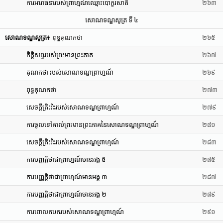
ការអារាធនារបស់ព្រាហ្មណ៍ឈ្មោះបោក្ខរសាតិ
២៦៣
សោណទណ្ឌសូត្រ ទី ៤
សោណទណ្ឌសូត្រ៖
ពុទ្ធគុណកថា
២៦៥
កិត្តិសព្ទរបស់ព្រះមានព្រះភាគ
២៦៧
គុណកថា របស់សោណទណ្ឌព្រាហ្មណ៍
២៦៩
ពុទ្ធគុណកថា
២៧៣
សេចក្តីត្រិះរិះរបស់សោណទណ្ឌព្រាហ្មណ៍
២៧៩
ការចូលទៅគាល់ព្រះមានព្រះភាគនៃសោណទណ្ឌព្រាហ្មណ៍
២៨១
សេចក្តីត្រិះរិះរបស់សោណទណ្ឌព្រាហ្មណ៍
២៨៣
ការបញ្ញត្តិថាជាព្រាហ្មណ៍មានអង្គ ៥
២៨៥
ការបញ្ញត្តិថាជាព្រាហ្មណ៍មានអង្គ ៣
២៨៧
ការបញ្ញត្តិថាជាព្រាហ្មណ៍មានអង្គ ២
២៨៩
ការពោលតបតរបស់សោណទណ្ឌព្រាហ្មណ៍
២៩១