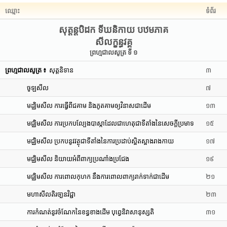
ឈ្មោះ
ទំព័រ
សុត្តន្តបិដក ទីឃនិកាយ បឋមភាគ
សីលក្ខន្ធវគ្គ
ព្រហ្មជាលសូត្រ ទី ១
ព្រហ្មជាលសូត្រ ៖
សុត្តនិទាន
៣
ចូឡសីល
៧
មដ្ឈិមសីល ការធ្វើពីជគាម និងភូតគាមឲ្យវិនាសជាដើម
១៣
មជ្ឈិមសីល ការប្រកបល្បែងបាស្កាដែលជាហេតុជាទីតាំងនៃសេចក្តីប្រមាទ
១៥
មជ្ឈិមសីល ប្រកបនូវវត្ថុជាទីតាំងនៃការប្រដាប់ស្អិតស្អាងរាងកាយ
១៧
មជ្ឈិមសីល និយាយអំពីពាក្យប្រណាំងប្រជែង
១៩
មជ្ឈិមសីល ការពោលកុហក នឹងការពោលពាក្យរាក់ទាក់ជាដើម
២១
មហាសីលតិរចា្ឆនវិជ្ជា
២៣
ការកំណត់នូវចំណែកនៃខន្ធខាងដើម បុព្វេនិវាសានុស្សតិ
៣១