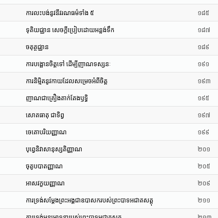
ការលះបង់នូវនីវរណធម៌ទាំង ៥
១៨៥
ទុតិយជ្ឈាន សេចក្តីប្រៀបដោយអន្លង់ទឹក
១៨៧
ចតុត្ថជ្ឈាន
១៨៩
ការបង្អោនចិត្តទៅ ដើម្បីញាណទស្សនៈ
១៩១
ការនិម្មិតនូវកាយដែលសម្រេចអំពីចិត្ត
១៩៣
ញាណជាគ្រឿងតាក់តែងឫទ្ធិ
១៩៥
សោតធាតុ ជាទិព្វ
១៩៧
ចេតោបរិយញ្ញាណ
១៩៩
បុពេ្វនិវាសានុស្សតិញ្ញាណ
២០១
ចុតូបបាតញ្ញាណ
២០៥
អាសវក្ខយញ្ញាណ
២០៩
ការទ្រង់សម្តែងព្រះអង្គជាឧបាសករបស់ព្រះបាទអជាតសត្តុ
២១១
ការទ្រង់អនុមោទនារបស់ព្រះបាទអជាតសត្តុ
២១៣