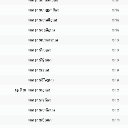
គាថា ព្រះជោតិទាសត្ថេរ
១៧៨
គាថា ព្រះហេរញ្ញកានិត្ថេរ
១៧៩
គាថា ព្រះសោមមិត្តត្ថេរ
១៧៩
គាថា ព្រះសព្វមិត្តត្ថេរ
១៧៩
គាថា ព្រះមហាកាឡត្ថេរ
១៨០
គាថា ព្រះតិស្សត្ថេរ
១៨០
គាថា ព្រះកិម្ពិលត្ថេរ
១៨០
គាថា ព្រះនន្ទត្ថេរ
១៨១
គាថា ព្រះសិរិមន្តុត្ថេរ
១៨១
វគ្គ ទី ៣
គាថា ព្រះឧត្តរត្ថេរ
១៨២
គាថា ព្រះភទ្ទជិត្ថេរ
១៨២
គាថា ព្រះសោភិតត្ថេរ
១៨២
គាថា ព្រះវល្លិយត្ថេរ
១៨៣