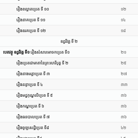
រឿងខល្លាតប្រេត ទី ១០
១២
រឿងនាគប្រេត ទី ១១
១៤
រឿងឧរគប្រេត ទី ១២
១៨
ឧព្វរីវគ្គ ទី ២
បេតវត្ថុ ឧព្វរីវគ្គ ទី១
រឿងសំសារមោចកប្រេត ទី១
២១
រឿងប្រេតជាមាតានៃព្រះសារីបុត្ត ទី ២
២៥
រឿងនាងមត្តាប្រេត ទី ៣
២៧
រឿងនន្ទាប្រេត ទី ៤
៣៣
រឿងមដ្ឋកុណ្ឌលិប្រេត ទី ៥
៣៦
រឿងកណ្ហប្រេត ទី ៦
៣៦
រឿងធនបាលប្រេត ទី ៧
៣៦
រឿងចូឡសេដ្ឋិប្រេត ទី៨
៤២