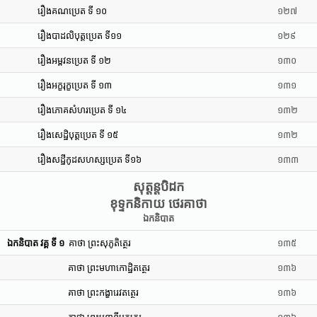
រឿងគណប្រេត ទី ១០
១២៧
រឿងបាដលិបុត្តប្រេត ទី១១
១២៩
រឿងអម្ពវនប្រេត ទី ១២
១៣០
រឿងអក្ខរុក្ខប្រេត ទី ១៣
១៣១
រឿងភោគសំហរប្រេត ទី ១៤
១៣២
រឿងសេដ្ឋិបុត្តប្រេត ទី ១៥
១៣២
រឿងសដ្ឋីកូដសហស្សប្រេត ទី១៦
១៣៣
សុត្តន្តបិដក
ខុទ្ទកនិកាយ ថេរគាថា
ឯកនិបាត
ឯកនិបាត វគ្គ ទី ១
គាថា ព្រះសុភូតិត្ថេរ
១៣៥
គាថា ព្រះមហាកោដ្ឋិតត្ថេរ
១៣៦
គាថា ព្រះកង្ខារេវតត្ថេរ
១៣៦