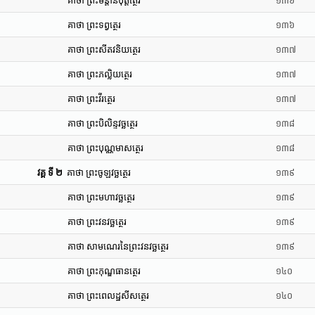
គាថា ព្រះមន្តានីបុត្តត្ថេរ
១៣៦
គាថា ព្រះទព្វត្ថេរ
១៣៦
គាថា ព្រះសីតវនិយត្ថេរ
១៣៧
គាថា ព្រះភល្លិយត្ថេរ
១៣៧
គាថា ព្រះវីរត្ថេរ
១៣៧
គាថា ព្រះបិលិន្ទវច្ឆត្ថេរ
១៣៨
គាថា ព្រះបុណ្ណមាសត្ថេរ
១៣៨
វគ្គ ទី ២
គាថា ព្រះចូឡវច្ឆត្ថេរ
១៣៩
គាថា ព្រះមហាវច្ឆត្ថេរ
១៣៩
គាថា ព្រះវនវច្ឆត្ថេរ
១៣៩
គាថា សាមណេរនៃព្រះវនវច្ឆត្ថេរ
១៣៩
គាថា ព្រះកុណ្ឌធានត្ថេរ
១៤០
គាថា ព្រះពេលដ្ឋសីសត្ថេរ
១៤០