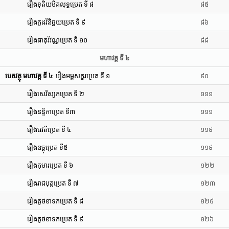
រឿងទុតិយមិគលុទ្ធប្រេត ទី ៨
៨៥
រឿងកូដវិនិច្ឆយប្រេត ទី ៩
៨៦
រឿងធាតុវិវណ្ណប្រេត ទី ១០
៨៨
មហាវគ្គ ទី ៤
បេតវត្ថុ មហាវគ្គ ទី ៤
រឿងអម្ពសក្ខរប្រេត ទី ១
៩០
រឿងសេរិស្សកប្រេត ទី ២
១១១
រឿងនន្ទិកាប្រេត ទី៣
១១១
រឿងរេវតីប្រេត ទី ៤
១១៩
រឿងឧច្ឆុប្រេត ទី៥
១១៩
រឿងកុមារប្រេត ទី ៦
១២២
រឿងរាជបុត្តប្រេត ទី ៧
១២៣
រឿងគូថខាទកប្រេត ទី ៨
១២៥
រឿងគូថខាទកប្រេត ទី ៩
១២៦