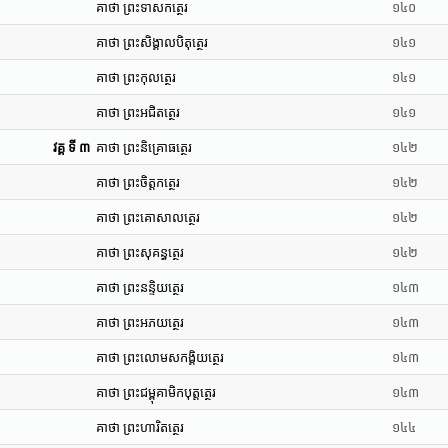
គាថា ព្រះទាសកត្ថេរ
១៤០
គាថា ព្រះសិង្គាលបិតុត្ថេរ
១៤១
គាថា ព្រះកុលត្ថេរ
១៤១
គាថា ព្រះអជិតត្ថេរ
១៤១
វគ្គ ទី ៣
គាថា ព្រះនិគ្រោធត្ថេរ
១៤២
គាថា ព្រះចិត្តកត្ថេរ
១៤២
គាថា ព្រះគោសាលត្ថេរ
១៤២
គាថា ព្រះសុគន្ធត្ថេរ
១៤២
គាថា ព្រះនន្ទិយត្ថេរ
១៤៣
គាថា ព្រះអភយត្ថេរ
១៤៣
គាថា ព្រះលោមសកង្គិយត្ថេរ
១៤៣
គាថា ព្រះជម្ពុគាមិកបុត្តត្ថេរ
១៤៣
គាថា ព្រះហារិតត្ថេរ
១៤៤