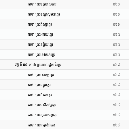
គាថា ព្រះចក្ខុបាលត្ថេរ
១៦៦
គាថា ព្រះខណ្ឌសុមនត្ថេរ
១៦៦
គាថា ព្រះតិស្សត្ថេរ
១៦៦
គាថា ព្រះអភយត្ថេរ
១៦៧
គាថា ព្រះឧត្តិយត្ថេរ
១៦៧
គាថា ព្រះទេវសភត្ថេរ
១៦៧
វគ្គ ទី ១១
គាថា ព្រះពេលដ្ឋកានិត្ថេរ
១៦៨
គាថា ព្រះសេតុច្ឆត្ថេរ
១៦៨
គាថា ព្រះពន្ធុរត្ថេរ
១៦៨
គាថា ព្រះខិតកត្ថេរ
១៦៨
គាថា ព្រះមសិតវម្ភត្ថេរ
១៦៩
គាថា ព្រះសុហេមន្តត្ថេរ
១៦៩
គាថា ព្រះធម្មសំវរត្ថេរ
១៦៩