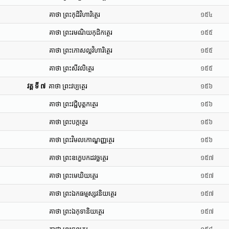
គាថា ព្រះកុដិវិហារិត្ថេរ
១៥៤
គាថា ព្រះរមណិយកុដិកត្ថេរ
១៥៥
គាថា ព្រះកោសល្លវិហារិត្ថេរ
១៥៥
គាថា ព្រះសីវលិត្ថេរ
១៥៥
វគ្គ ទី ៧
គាថា ព្រះវប្បត្ថេរ
១៥៦
គាថា ព្រះវជ្ជិបុត្តកត្ថេរ
១៥៦
គាថា ព្រះបក្កត្ថេរ
១៥៦
គាថា ព្រះវិមលកោណ្ឌញ្ញត្ថេរ
១៥៦
គាថា ព្រះឧក្ខេបកដវច្ឆត្ថេរ
១៥៧
គាថា ព្រះមេឃិយត្ថេរ
១៥៧
គាថា ព្រះឯកធម្មស្សវនិយត្ថេរ
១៥៧
គាថា ព្រះឯកុទានិយត្ថេរ
១៥៧