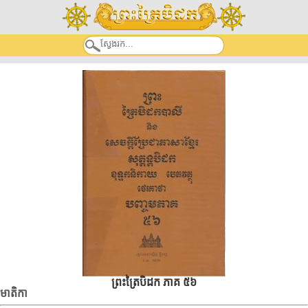
ព្រះត្រៃបិដក ភាគ ៥៦
មាតិកា