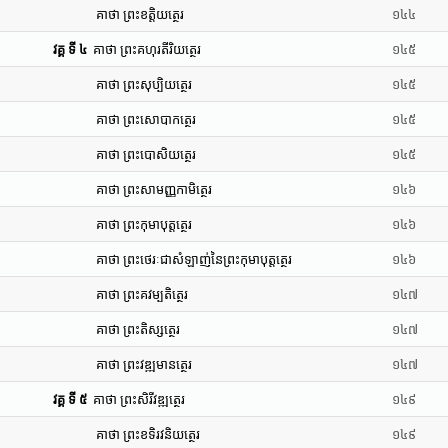
គាថា ព្រះខត្តិយត្ថេរ
១៤៤
វគ្គ ទី ៤
គាថា ព្រះគហុរតីរិយត្ថេរ
១៤៥
គាថា ព្រះសុប្បិយត្ថេរ
១៤៥
គាថា ព្រះសោបាកត្ថេរ
១៤៥
គាថា ព្រះបោសិយត្ថេរ
១៤៥
គាថា ព្រះសាមញ្ញកាមិត្ថេរ
១៤៦
គាថា ព្រះកុមាបុត្តត្ថេរ
១៤៦
គាថា ព្រះថេរៈជាសំឡាញ់នៃព្រះកុមាបុត្តត្ថេរ
១៤៦
គាថា ព្រះគវម្បតិត្ថេរ
១៤៧
គាថា ព្រះតិស្សត្ថេរ
១៤៧
គាថា ព្រះវឌ្ឍមានត្ថេរ
១៤៧
វគ្គ ទី ៥
គាថា ព្រះសិរីវឌ្ឍត្ថេរ
១៤៩
គាថា ព្រះខទិរវនិយត្ថេរ
១៤៩