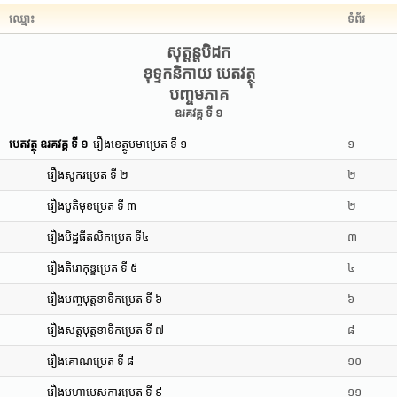
ឈ្មោះ
ទំព័រ
សុត្តន្តបិដក
ខុទ្ទកនិកាយ បេតវត្ថុ
បញ្ចមភាគ
ឧរគវគ្គ ទី ១
បេតវត្ថុ ឧរគវគ្គ ទី ១
រឿងខេត្ថូបមាប្រេត ទី ១
១
រឿងសូករប្រេត ទី ២
២
រឿងបូតិមុខប្រេត ទី ៣
២
រឿងបិដ្ឋធីតលិកប្រេត ទី៤
៣
រឿងតិរោកុឌ្ឌប្រេត ទី ៥
៤
រឿងបញ្ចបុត្តខាទិកប្រេត ទី ៦
៦
រឿងសត្តបុត្តខាទិកប្រេត ទី ៧
៨
រឿងគោណប្រេត ទី ៨
១០
រឿងមហាបេសការប្រេត ទី ៩
១១