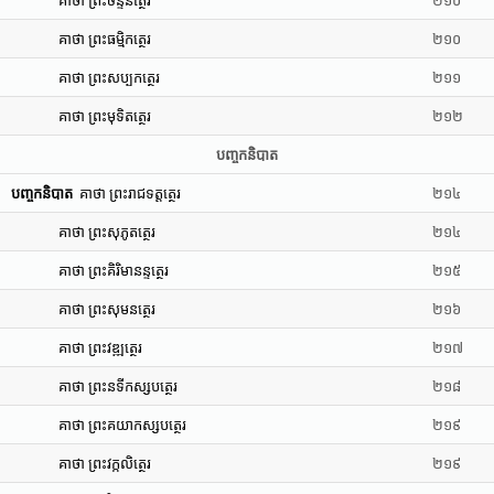
គាថា ព្រះចន្ទនត្ថេរ
២១០
គាថា ព្រះធម្មិកត្ថេរ
២១០
គាថា ព្រះសប្បកត្ថេរ
២១១
គាថា ព្រះមុទិតត្ថេរ
២១២
បញ្ចកនិបាត
បញ្ចកនិបាត
គាថា ព្រះរាជទត្តត្ថេរ
២១៤
គាថា ព្រះសុភូតត្ថេរ
២១៤
គាថា ព្រះគិរិមានន្ទត្ថេរ
២១៥
គាថា ព្រះសុមនត្ថេរ
២១៦
គាថា ព្រះវឌ្ឍត្ថេរ
២១៧
គាថា ព្រះនទីកស្សបត្ថេរ
២១៨
គាថា ព្រះគយាកស្សបត្ថេរ
២១៩
គាថា ព្រះវក្កលិត្ថេរ
២១៩