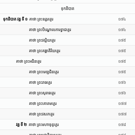
ទុកនិបាត
ទុកនិបាត វគ្គ ទី ១
គាថា ព្រះឧត្តរត្ថេរ
១៧៤
គាថា ព្រះបិណ្ឌោលភារទ្វាជត្ថេរ
១៧៤
គាថា ព្រះវល្លិយត្ថេរ
១៧៥
គាថា ព្រះគង្គាតិរិយត្ថេរ
១៧៥
គាថា ព្រះអជិនត្ថេរ
១៧៥
គាថា ព្រះមេឡជិនត្ថេរ
១៧៥
គាថា ព្រះរាធត្ថេរ
១៧៦
គាថា ព្រះសុរាធត្ថេរ
១៧៦
គាថា ព្រះគោតមត្ថេរ
១៧៧
គាថា ព្រះវសភត្ថេរ
១៧៧
វគ្គ ទី ២
គាថា ព្រះមហាចុន្ទត្ថេរ
១៧៨