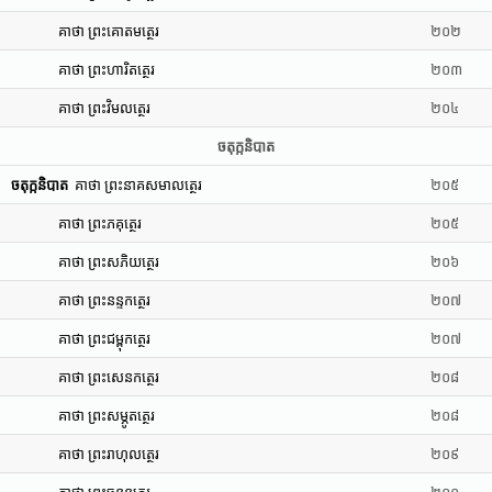
គាថា ព្រះគោតមត្ថេរ
២០២
គាថា ព្រះហារិតត្ថេរ
២០៣
គាថា ព្រះវិមលត្ថេរ
២០៤
ចតុក្កនិបាត
ចតុក្កនិបាត
គាថា ព្រះនាគសមាលត្ថេរ
២០៥
គាថា ព្រះភគុត្ថេរ
២០៥
គាថា ព្រះសភិយត្ថេរ
២០៦
គាថា ព្រះនន្ទកត្ថេរ
២០៧
គាថា ព្រះជម្ពុកត្ថេរ
២០៧
គាថា ព្រះសេនកត្ថេរ
២០៨
គាថា ព្រះសម្ភូតត្ថេរ
២០៨
គាថា ព្រះរាហុលត្ថេរ
២០៩