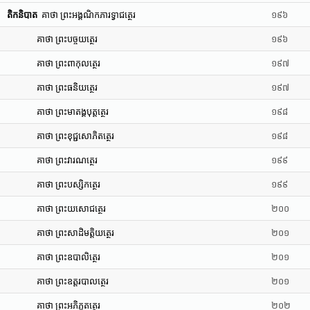
តិកនិបាត
គាថា ព្រះអង្គណិកភារទ្វាជត្ថេរ
១៩៦
គាថា ព្រះបច្ចយត្ថេរ
១៩៦
គាថា ព្រះពាកុលត្ថេរ
១៩៧
គាថា ព្រះធនិយត្ថេរ
១៩៧
គាថា ព្រះមាតង្គបុត្តត្ថេរ
១៩៨
គាថា ព្រះខុជ្ជសោភិតត្ថេរ
១៩៨
គាថា ព្រះវារណត្ថេរ
១៩៩
គាថា ព្រះបស្សិកត្ថេរ
១៩៩
គាថា ព្រះយសោជត្ថេរ
២០០
គាថា ព្រះសាដិមត្តិយត្ថេរ
២០១
គាថា ព្រះឧបាលិត្ថេរ
២០១
គាថា ព្រះឧត្តរបាលត្ថេរ
២០១
គាថា ព្រះអភិភូតត្ថេរ
២០២