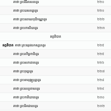
គាថា ព្រះវិជិតសេនត្ថេរ
២២០
គាថា ព្រះយសទត្តត្ថេរ
២២១
គាថា ព្រះសោណកុដិកណ្ណត្ថេរ
២២២
គាថា ព្រះកោសិយត្ថេរ
២២៣
ឆក្កនិបាត
ឆក្កនិបាត
គាថា ព្រះឧរុវេលកស្សបត្ថេរ
២២៥
គាថា ព្រះតកិច្ឆកានិត្ថេរ
២២៥
គាថា ព្រះមហានាគត្ថេរ
២២៦
គាថា ព្រះកុល្លត្ថេរ
២២៧
គាថា ព្រះមាលុង្ក្យបុត្តត្ថេរ
២២៨
គាថា ព្រះសប្បទាសត្ថេរ
២២៩
គាថា ព្រះកាតិយានត្ថេរ
២៣០
គាថា ព្រះមិគជាលត្ថេរ
២៣២