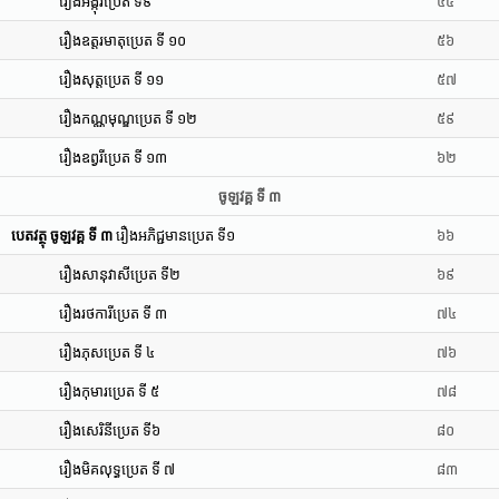
រឿងអង្កុរប្រេត ទី៩
៤៥
រឿងឧត្តរមាតុប្រេត ទី ១០
៥៦
រឿងសុត្តប្រេត ទី ១១
៥៧
រឿងកណ្ណមុណ្ឌប្រេត ទី ១២
៥៩
រឿងឧព្វរីប្រេត ទី ១៣
៦២
ចូឡវគ្គ ទី ៣
បេតវត្ថុ ចូឡវគ្គ ទី ៣
រឿងអភិជ្ជមានប្រេត ទី១
៦៦
រឿងសានុវាសីប្រេត ទី២
៦៩
រឿងរថការីប្រេត ទី ៣
៧៤
រឿងភុសប្រេត ទី ៤
៧៦
រឿងកុមារប្រេត ទី ៥
៧៨
រឿងសេរិនីប្រេត ទី៦
៨០
រឿងមិគលុទ្ធប្រេត ទី ៧
៨៣