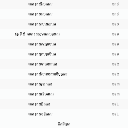
គាថា ព្រះនិសភត្ថេរ
១៨៩
គាថា ព្រះឧសភត្ថេរ
១៨៩
គាថា ព្រះកប្បដកុរត្ថេរ
១៩០
វគ្គ ទី ៥
គាថា ព្រះកុមារកស្សបត្ថេរ
១៩១
គាថា ព្រះធម្មបាលត្ថេរ
១៩១
គាថា ព្រះព្រហ្មាលិត្ថេរ
១៩១
គាថា ព្រះមោឃរាជត្ថេរ
១៩២
គាថា ព្រះវិសាខបញ្ចាលីបុត្តត្ថេរ
១៩២
គាថា ព្រះចូឡកត្ថេរ
១៩៣
គាថា ព្រះអនីបមត្ថេរ
១៩៣
គាថា ព្រះវជ្ជិតត្ថេរ
១៩៤
គាថា ព្រះសន្ធិតត្ថេរ
១៩៤
តិកនិបាត