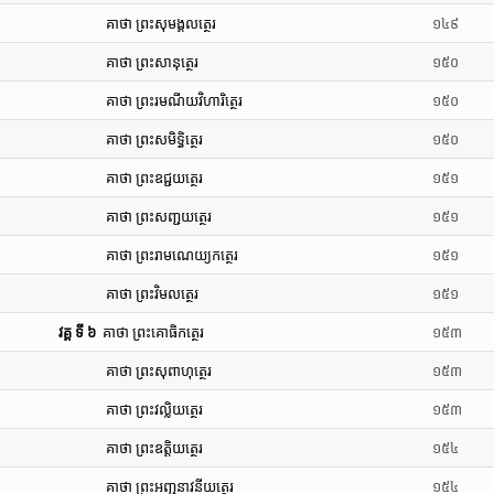
គាថា ព្រះសុមង្គលត្ថេរ
១៤៩
គាថា ព្រះសានុត្ថេរ
១៥០
គាថា ព្រះរមណីយវិហារិត្ថេរ
១៥០
គាថា ព្រះសមិទ្ធិត្ថេរ
១៥០
គាថា ព្រះឧជ្ជយត្ថេរ
១៥១
គាថា ព្រះសញ្ជយត្ថេរ
១៥១
គាថា ព្រះរាមណេយ្យកត្ថេរ
១៥១
គាថា ព្រះវិមលត្ថេរ
១៥១
វគ្គ ទី ៦
គាថា ព្រះគោធិកត្ថេរ
១៥៣
គាថា ព្រះសុពាហុត្ថេរ
១៥៣
គាថា ព្រះវល្លិយត្ថេរ
១៥៣
គាថា ព្រះឧត្តិយត្ថេរ
១៥៤
គាថា ព្រះអញ្ជនាវនីយត្ថេរ
១៥៤