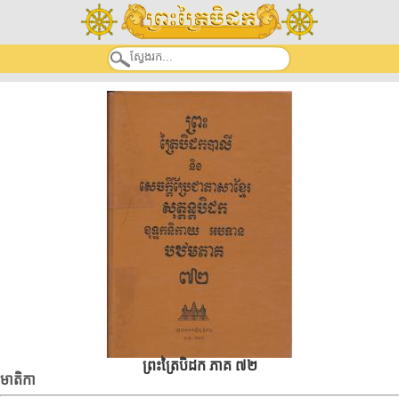
ព្រះត្រៃបិដក ភាគ ៧២
មាតិកា