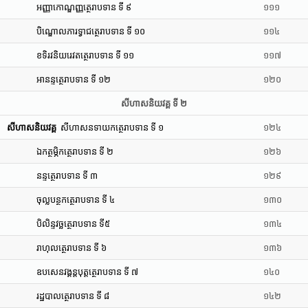
អញ្ញាកោណ្ឌញ្ញត្ថេរាបទាន ទី ៩
១១១
បិណ្ឌោលភារទ្វាជត្ថេរាបទាន ទី ១០
១១៤
ខទិរវនិយរេវតត្ថេរាបទាន ទី ១១
១១៧
អានន្ទត្ថេរាបទាន ទី ១២
១២០
សីហាសនិយវគ្គ ទី ២
សីហាសនិយវគ្គ
សីហាសនទាយកត្ថេរាបទាន ទី ១
១២៤
ឯកត្ថម្ភិកត្ថេរាបទាន ទី ២
១២៦
នន្ទត្ថេរាបទាន ទី ៣
១២៩
ចុល្លបន្ថកត្ថេរាបទាន ទី ៤
១៣០
បិលិន្ទវច្ឆត្ថេរាបទាន ទី៥
១៣៤
រាហុលត្ថេរាបទាន ទី ៦
១៣៦
ឧបសេនវង្គន្តបុត្តត្ថេរាបទាន ទី ៧
១៤០
រដ្ឋបាលត្ថេរាបទាន ទី ៨
១៤២