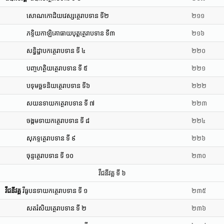
សោណកោដិយវេស្សត្ថេរាបទាន ទី២
២១១
ភទ្ទិយកាឡិគោធាយបុត្តត្ថេរាបទាន ទី៣
២១៦
សន្និដ្ឋាបកត្ថេរាបទាន ទី ៤
២២០
បញ្ចហត្ថិយត្ថេរាបទាន ទី ៥
២២១
បទុមច្ឆទនិយត្ថេរាបទាន ទី៦
២២២
សយនទាយកត្ថេរាបទាន ទី ៧
២២៣
ចង្កមទាយកត្ថេរាបទាន ទី ៨
២២៤
សុភទ្ទត្ថេរាបទាន ទី ៩
២២៦
ចុន្ទត្ថេរាបទាន ទី ១០
២៣០
វីជនីវគ្គ ទី ៦
វីជនីវគ្គ
វីធូបនទាយកត្ថេរាបទាន ទី ១
២៣៥
សតរំសិយត្ថេរាបទាន ទី ២
២៣៦