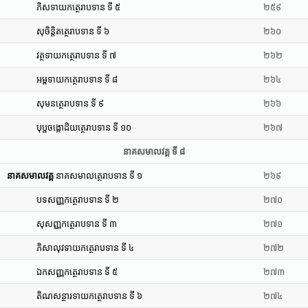
ភិសទាយកត្ថេរាបទាន ទី ៥
២៥៩
សុចិន្តិតត្ថេរាបទាន ទី ៦
២៦០
វត្ថទាយកត្ថេរាបទាន ទី ៧
២៦២
អម្ពទាយកត្ថេរាបទាន ទី ៨
២៦៤
សុមនត្ថេរាបទាន ទី ៩
២៦៦
បុប្ផចង្កោដិយត្ថេរាបទាន ទី ១០
២៦៧
នាគសមាលវគ្គ ទី ៨
នាគសមាលវគ្គ
នាគសមាលត្ថេរាបទាន ទី ១
២៦៩
បទសញ្ញកត្ថេរាបទាន ទី ២
២៧០
សុសញ្ញកត្ថេរាបទាន ទី ៣
២៧១
ភិសាលុវទាយកត្ថេរាបទាន ទី ៤
២៧២
ឯកសញ្ញកត្ថេរាបទាន ទី ៥
២៧៣
តិណសន្ថារទាយកត្ថេរាបទាន ទី ៦
២៧៤