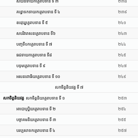
សយនទាយកត្ថេរាបទាន ទី ៣
២៣៨
គន្ធោទកទាយកត្ថេរាបទាន ទី ៤
២៣៩
ឧបវុយ្ហត្ថេរាបទាន ទី ៥
២៤១
សបរិវារាសនត្ថេរាបទាន ទី៦
២៤៣
បញ្ចទីបកត្ថេរាបទាន ទី ៧
២៤៤
ធជទាយកត្ថេរាបទាន ទី៨
២៤៥
បទុមត្ថេរាបទាន ទី ៩
២៤៧
អសនពោធិយត្ថេរាបទាន ទី ១០
២៤៩
សកចិត្តនិយវគ្គ ទី ៧
សកចិត្តនិយវគ្គ
សកចិត្តនិយត្ថេរាបទាន ទី ១
២៥៣
អាបោបុប្ផិយត្ថេរាបទាន ទី ២
២៥៤
បច្ចាគមនិយត្ថេរាបទាន ទី ៣
២៥៥
បរប្បសាទកត្ថេរាបទាន ទី ៤
២៥៧