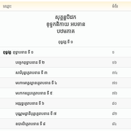
ឈ្មោះ
ទំព័រ
សុត្តន្តបិដក
ខុទ្ទកនិកាយ អបទាន
បឋមភាគ
ពុទ្ធវគ្គ ទី ១
ពុទ្ធវគ្គ
ពុទ្ធាបទាន ទី ១
១
បច្ចេកពុទ្ធាបទាន ទី ២
១៦
សារីបុត្តត្ថេរាបទាន ទី ៣
៣៤
មហាមោគ្គល្លានត្ថេរាបទាន ទី ៤
៧១
មហាកស្សបត្ថេរាបទាន ទី ៥
៧៦
អនុរុទ្ធត្ថេរាបទាន ទី ៦
៨០
បុណ្ណមន្តានីបុត្តត្ថេរាបទាន ទី ៧
៨២
ឧបាលិត្ថេរាបទាន ទី ៨
៨៤