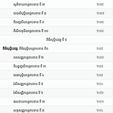
សូចិទាយកត្ថេរាបទាន ទី ៧
២៧៥
បាដលិបុប្ផិយត្ថេរាបទាន ទី ៨
២៧៧
ឋិតញ្ជលិយត្ថេរាបទាន ទី ៩
២៧៨
តីណិបទុមិយត្ថេរាបទាន ទី ១០
២៧៩
តិមិរបុប្ផិយវគ្គ ទី ៩
តិមិរបុប្ផិយវគ្គ
តិមិរបុប្ផិយត្ថេរាបទាន ទី១
២៨៥
គតសញ្ញកត្ថេរាបទាន ទី ២
២៨៧
និបន្នញ្ជលិកត្ថេរាបទាន ទី ៣
២៨៨
អធោបុប្ផិយត្ថេរាបទាន ទី ៤
២៨៩
រំសិសញ្ញកត្ថេរាបទាន ទី ៥
២៩០
រំសិសញ្ញិកត្ថេរាបទាន ទី ៦
២៩២
ផលទាយកត្ថេរាបទាន ទី ៧
២៩៣
សទ្ទសញ្ញកត្ថេរាបទាន ទី ៨
២៩៤