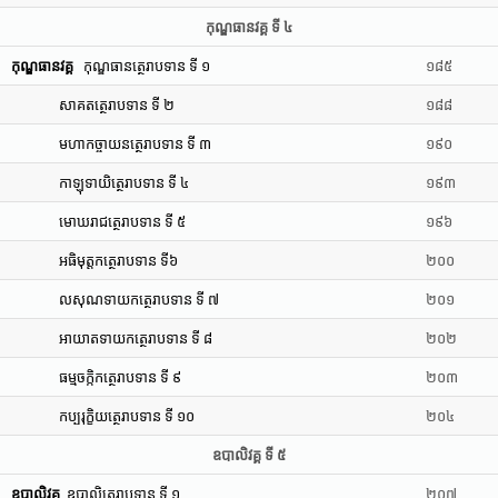
កុណ្ឌធានវគ្គ ទី ៤
កុណ្ឌធានវគ្គ
កុណ្ឌធានត្ថេរាបទាន ទី ១
១៨៥
សាគតត្ថេរាបទាន ទី ២
១៨៨
មហាកច្ចាយនត្ថេរាបទាន ទី ៣
១៩០
កាឡុទាយិត្ថេរាបទាន ទី ៤
១៩៣
មោឃរាជត្ថេរាបទាន ទី ៥
១៩៦
អធិមុត្តកត្ថេរាបទាន ទី៦
២០០
លសុណទាយកត្ថេរាបទាន ទី ៧
២០១
អាយាតទាយកត្ថេរាបទាន ទី ៨
២០២
ធម្មចក្កិកត្ថេរាបទាន ទី ៩
២០៣
កប្បរុក្ខិយត្ថេរាបទាន ទី ១០
២០៤
ឧបាលិវគ្គ ទី ៥
ឧបាលិវគ្គ
ឧបាលិត្ថេរាបទាន ទី ១
២០៧