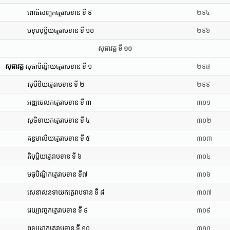
ពោធិសញ្ចកត្ថេរាបទាន ទី ៩
២៩៤
បទុមបុប្ផិយត្ថេរាបទាន ទី ១០
២៩៦
សុធាវគ្គ ទី ១០
សុធាវគ្គ
សុធាបិណ្ឌិយត្ថេរាបទាន ទី ១
២៩៨
សុបីឋិយត្ថេរាបទាន ទី ២
២៩៩
អឌ្ឍចេលកត្ថេរាបទាន ទី ៣
៣០១
សូចិទាយកត្ថេរាបទាន ទី ៤
៣០២
គន្ធមាលិយត្ថេរាបទាន ទី ៥
៣០៣
តិបុប្ផិយត្ថេរាបទាន ទី ៦
៣០៤
មធុបិណ្ឌិកត្ថេរាបទាន ទី៧
៣០៦
សេនាសនទាយកត្ថេរាបទាន ទី ៨
៣០៧
វេយ្យាវច្ចកត្ថេរាបទាន ទី ៩
៣០៩
ពុទ្ធុបដ្ឋាកត្ថេរាបទាន ទី ១០
៣១០