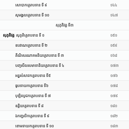
សោបាកត្ថេរាបទាន ទី ៩
១៤៤
សុមង្គលត្ថេរាបទាន ទី ១០
១៤៧
សុភូតិវគ្គ ទី៣
សុភូតិវគ្គ
សុភូតិត្ថេរាបទាន ទី ១
១៥១
ឧបវាណត្ថេរាបទាន ទី ២
១៥៩
តីណិសរណាគមនិយត្ថេរាបទាន ទី ៣
១៦៨
បញ្ចសីលសមាទានិយត្ថេរាបទាន ទី ៤
១៧៣
អន្នសំសាវកត្ថេរាបទាន ទី៥
១៧៦
ធូបទាយកត្ថេរាបទាន ទី៦
១៧៨
បុឡិនបូជកត្ថេរាបទាន ទី ៧
១៧៩
ឧត្តិយត្ថេរាបទាន ទី ៨
១៨០
ឯកញ្ជលិកត្ថេរាបទាន ទី ៩
១៨២
ខោមទាយកត្ថេរាបទាន ទី ១០
១៨៣