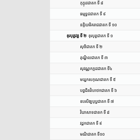
កុក្កុដជាតក ទី ៨
ធម្មទ្ធជជាតក ទី ៩
នន្ទិយមិគរាជជាតក ទី ១០
ខុរបុត្តវគ្គ ទី ២
ខុរបុត្តជាតក ទី ១
សុចិជាតក ទី ២
តុណ្ឌិលជាតក ទី ៣
សុវណ្ណកក្កដជាតក ទី៤
មយ្ហកសកុណជាតក ទី ៥
បព្វជិតវិហេឋកជាតក ទី ៦
ឧបសិង្ឃបុប្ផជាតក ទី ៧
វិឃាសាទជាតក ទី ៨
វដ្ដកជាតក ទី ៩
មណិជាតក ទី១០