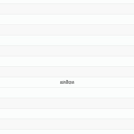
នវកនិបាត