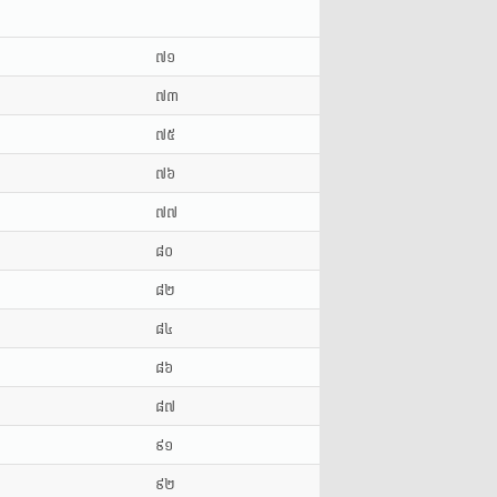
៧១
៧៣
៧៥
៧៦
៧៧
៨០
៨២
៨៤
៨៦
៨៧
៩១
៩២