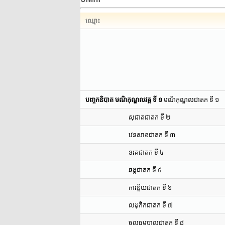
ឈ្មោះ
បញ្ចកនិបាត មណិកុណ្ឌលវគ្គ ទី ១
មណិកុណ្ឌលជាតក ទី ១
សុជាតជាតក ទី ២
វេនសាខជាតក ទី ៣
ឧរគជាតក ទី ៤
ឆង្កជាតក ទី ៥
ការន្ទិយជាតក ទី ៦
លដុកិកជាតក ទី ៧
ចុល្លធម្មបាលជាតក ទី ៨