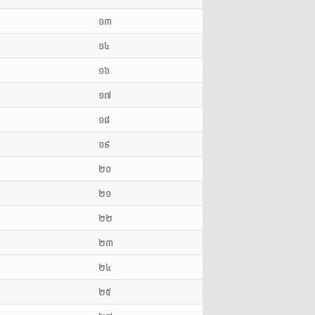
១៣
១៤
១៦
១៧
១៨
១៩
២០
២១
២២
២៣
២៤
២៥