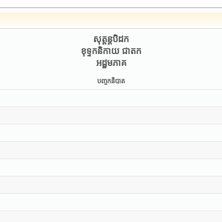
សុត្តន្តបិដក
ខុទ្ទកនិកាយ ជាតក
អដ្ឋមភាគ
បញ្ចកនិបាត