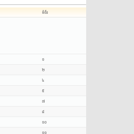
ទំព័រ
១
២
៤
៥
៧
៨
១០
១១