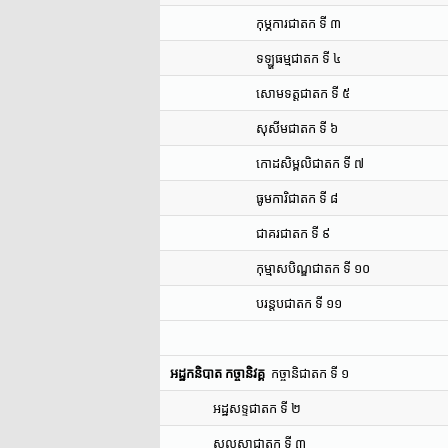
កុម្ភការជាតក ទី ៣
ទឡ្ហធម្មជាតក ទី ៤
សោមទត្តជាតក ទី ៥
សុសីមជាតក ទី ៦
កោដសិម្ពលិជាតក ទី ៧
ធូមការិជាតក ទី ៨
ជាគរជាតក ទី ៩
កុម្មាសបិណ្ឌជាតក ទី ១០
បរន្តបជាតក ទី ១១
អដ្ឋកនិបាត កច្ចានិវគ្គ
កច្ចានិជាតក ទី ១
អដ្ឋសទ្ទជាតក ទី ២
សុលសាជាតក ទី ៣