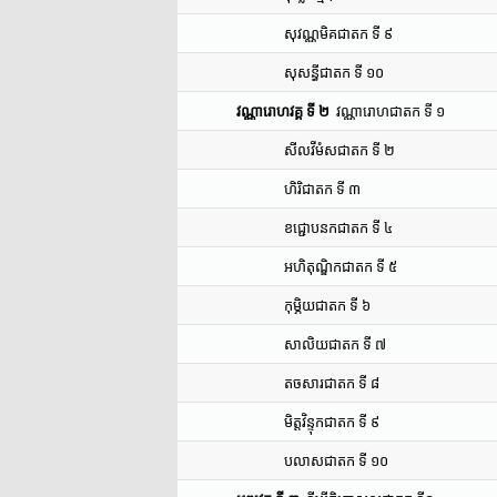
សុវណ្ណមិគជាតក ទី ៩
សុសន្ធីជាតក ទី ១០
វណ្ណារោហវគ្គ ទី ២
វណ្ណារោហជាតក ទី ១
សីលវីមំសជាតក ទី ២
ហិរិជាតក ទី ៣
ខជ្ជោបនកជាតក ទី ៤
អហិតុណ្ឌិកជាតក ទី ៥
កុម្ភិយជាតក ទី ៦
សាលិយជាតក ទី ៧
តចសារជាតក ទី ៨
មិត្តវិន្ទុកជាតក ទី ៩
បលាសជាតក ទី ១០