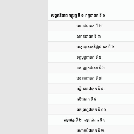
សត្តកនិបាត កក្កុវគ្គ ទី ១
កក្កុជាតក ទី ១
មនោជជាតក ទី ២
សុតនជាតក ទី ៣
មាតុបោសកគិជ្ឈជាតក ទី ៤
ទព្វបុប្ផជាតក ទី ៥
ទសណ្ណកជាតក ទី ៦
សេនកជាតក ទី ៧
អដ្ឋិសេនជាតក ទី ៨
កបិជាតក ទី ៩
ពកព្រហ្មជាតក ទី ១០
គន្ធារវគ្គ ទី ២
គន្ធារជាតក ទី ១
មហាកបិជាតក ទី ២