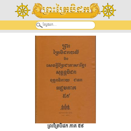
ព្រះត្រៃបិដក ភាគ ៥៩