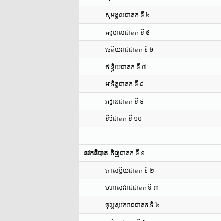
សុមង្គលជាតក ទី ៤
គង្គមាលជាតក ទី ៥
ចេតិយរាជជាតក ទី ៦
ឥន្រ្ទិយជាតក ទី ៧
អាទិត្តជាតក ទី ៨
អដ្ឋានជាតក ទី ៩
ទីបិជាតក ទី ១០
នវកនិបាត
គិជ្ឈជាតក ទី ១
កោសម្ពិយជាតក ទី ២
មហាសុវរាជជាតក ទី ៣
ចុល្លសុវករាជជាតក ទី ៤