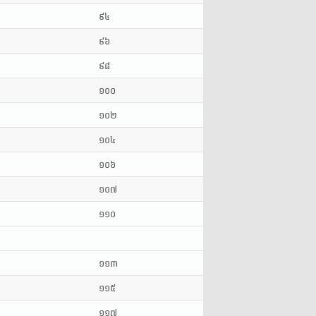
៩៤
៩៦
៩៨
១០០
១០២
១០៤
១០៦
១០៧
១១០
១១៣
១១៥
១១៧