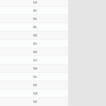
៤៨
៥០
៥១
៥៤
៥៥
៥៦
៥៨
៦០
៦២
៦៤
៦៥
៦៧
៦៨