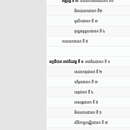
អឌ្ឍវគ្គ ទី ៣
ទីឃីតិកោសលជាតក ទី១
មិគបោតកជាតក ទី២
មូសិកជាតក ទី ៣
ចុល្លធនុគ្គហជាតក ទី ៤
កបោតកជាតក ទី ៥
ឆក្កនិបាត អាវារិយវគ្គ ទី ១
អាវារិយជាតក ទី ១
សេតកេតុជាតក ទី ២
ទរីមុខជាតក ទី ៣
នេរុជាតក ទី ៤
អាសង្កជាតក ទី ៥
មិគលោបជាតក ទី ៦
សិរិកាឡកណ្ណិជាតក ទី ៧