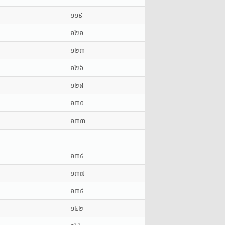
១១៩
១២១
១២៣
១២៦
១២៨
១៣០
១៣៣
១៣៥
១៣៧
១៣៩
១៤២