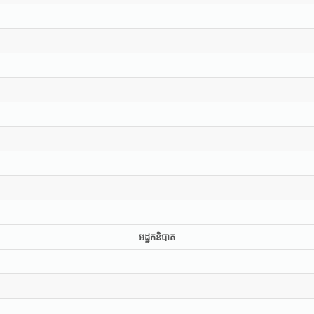
អដ្ឋកនិបាត