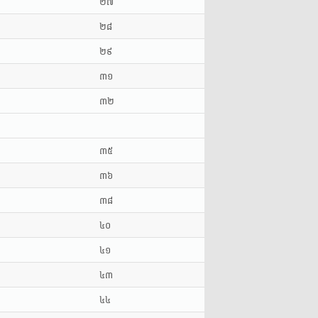
២៧
២៨
២៩
៣១
៣២
៣៥
៣៦
៣៨
៤០
៤១
៤៣
៤៤