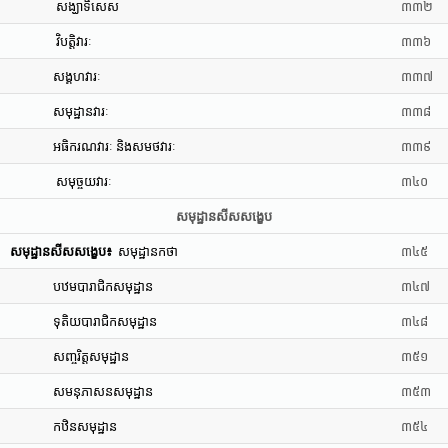
សង្ឃាទិសេស
៣៣២
វិបត្តិវារៈ
៣៣៦
សង្គហវារៈ
៣៣៧
សមុដ្ឋានវារៈ
៣៣៨
អធិករណវារៈ និងសមថវារៈ
៣៣៩
សមុច្ចយវារៈ
៣៤០
សមុដ្ឋានសីសសង្ខេប
សមុដ្ឋានសីសសង្ខេប៖
សមុដ្ឋានកថា
៣៤៥
បឋមបារាជិកសមុដ្ឋាន
៣៤៧
ទុតិយបារាជិកសមុដ្ឋាន
៣៤៨
សញ្ចរិត្តសមុដ្ឋាន
៣៥១
សមនុភាសនសមុដ្ឋាន
៣៥៣
កឋិនសមុដ្ឋាន
៣៥៤