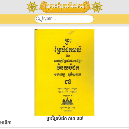
ព្រះត្រៃបិដក ភាគ ០៧
មាតិកា