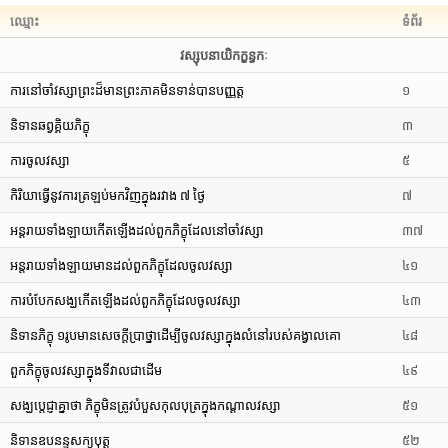
ឈ្មោះ
ទំព័រ
វស្សុបនាយិកក្ខន្ធកៈ
ការនៅចាំវស្សាព្រះដ៏មានព្រះភាគមិនទាន់បានបញ្ញត្ត
១
និទានឆព្វគ្គិយភិក្ខុ
៣
ការចូលវស្សា
៥
កិរិយាធ្វើនូវការត្រឡប់មកវិញក្នុងរវាង ៧ ថ្ងៃ
៧
អន្តរាយទាំងឡាយកើតឡើងដល់ពួកភិក្ខុដែលនៅចាំវស្សា
៣៧
អន្តរាយទាំងឡាយមានដល់ពួកភិក្ខុដែលចូលវស្សា
៤១
ការបំបែកសង្ឃកើតឡើងដល់ពួកភិក្ខុដែលចូលវស្សា
៤៣
និទានភិក្ខុ ១រូបមានសេចក្តីប្រាថ្នាដើម្បីចូលវស្សាក្នុងលំនៅរបស់គង្វាលគោ
៤៨
ពួកភិក្ខុចូលវស្សាក្នុងទីវាលជាដើម
៤៩
សង្ឃប្តេជ្ញាគ្នាថា ភិក្ខុមិនត្រូវបំបួសកុលបុត្រក្នុងកណ្តាលវស្សា
៥១
និទានឧបនន្ទសក្យបុត្ត
៥២