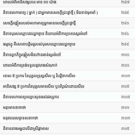
ពោលអំពីអានិសង្សបបរ មាន ១០ យ៉ាង
២៨៧
និទានមហាមាត្យ ( ម្នាក់ ) ជាអ្នកមានសេចក្តីជ្រះថ្លាថ្មី ( មិនទាន់មុតមាំ )
២៨៩
សេចក្តីរង្កៀសរបស់មហាមាត្យអ្នកមានសេចក្តីជ្រះថ្លាថ្មី
២៩១
និទានបុរសឈ្មោះវេលដ្ឋកច្ចាន និយាយអំពីការប្រគេនស្ករអំពៅ
២៩៤
ធម្មចក្ខុ គឺសោតាបត្តិមគ្គរបស់បុរសឈ្មោះវេលដ្ឋកច្ចាន
២៩៩
និទានពួកភិក្ខុរង្កៀសមិនហ៊ានឆាន់ស្ករអំពៅ
៣០០
ពោលអំពីការទ្រង់ទទួលនូវរោងសំណាក់
៣០១
ទោស ៥ ប្រការ នៃបុគ្គលទ្រុស្តសីល ឬ វិបត្តិចាកសីល
៣០៣
អានិសង្ស ៥ ប្រការនៃបុគ្គលមានសីល ឬបរិបូណ៌ដោយសីល
៣០៥
និទានមហាមាត្យឈ្មោះសុនធនឯវស្សការ
៣០៧
អនុមោទនាគាថា
៣១១
ចតុរារយសច្ចទេសនាកថា
៣១៣
និទាននាងអម្ពបាលីជាស្រីផ្កាមាស
៣១៥