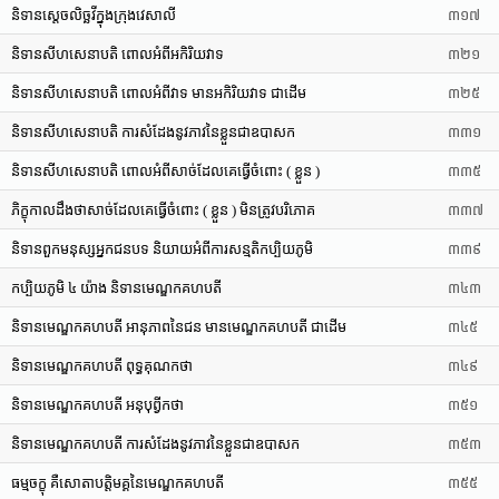
និទានស្តេចលិច្ឆវីក្នុងក្រុងវេសាលី
៣១៧
និទានសីហសេនាបតិ ពោលអំពីអកិរិយវាទ
៣២១
និទានសីហសេនាបតិ ពោលអំពីវាទ មានអកិរិយវាទ ជាដើម
៣២៥
និទានសីហសេនាបតិ ការសំដែងនូវភាវនៃខ្លួនជាឧបាសក
៣៣១
និទានសីហសេនាបតិ ពោលអំពីសាច់ដែលគេធ្វើចំពោះ ( ខ្លួន )
៣៣៥
ភិក្ខុកាលដឹងថាសាច់ដែលគេធ្វើចំពោះ ( ខ្លួន ) មិនត្រូវបរិភោគ
៣៣៧
និទានពួកមនុស្សអ្នកជនបទ និយាយអំពីការសន្មតិកប្បិយភូមិ
៣៣៩
កប្បិយភូមិ ៤ យ៉ាង និទានមេណ្ឌកគហបតី
៣៤៣
និទានមេណ្ឌកគហបតី អានុភាពនៃជន មានមេណ្ឌកគហបតី ជាដើម
៣៤៥
និទានមេណ្ឌកគហបតី ពុទ្ធគុណកថា
៣៤៩
និទានមេណ្ឌកគហបតី អនុបុព្វីកថា
៣៥១
និទានមេណ្ឌកគហបតី ការសំដែងនូវភាវនៃខ្លួនជាឧបាសក
៣៥៣
ធម្មចក្ខុ គឺសោតាបត្តិមគ្គនៃមេណ្ឌកគហបតី
៣៥៥