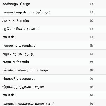
ជនលិចចុះក្នុងគ្រឿងវង្វេង
៤៥
កាមគុណ ៥ ឈ្មោះថាមោហនៈ (គ្រឿងវង្វេង)
៤៥
វិវេក (ការស្ងាត់) ៣ យ៉ាង
៤៦
ខន្ធ កិលេស នឹងអភិសង្ខារ ជាឧបធិ
៤៨
កាម ២ យ៉ាង
៤៩
លោកមានអបាយលោកជាដើម
៥១
តណ្ហា ជាឥច្ឆា (សេចក្តីប្រាថ្នា)
៥៣
ភវសាតៈ ២ យ៉ាងជាដើម
៥៥
វត្ថុនៃភវសាតៈ ដែលសត្វដោះបានដោយក្រ
៥៦
ធ្វើនូវសេចក្តីប្រាថ្នាក្នុងកាលមុន
៦០
ធ្វើនូវសេចក្តីប្រាថ្នាក្នុងកាលខាងក្រោយ
៦១
កាម ២ យ៉ាង
៦៤
ជនកំណាញ់ ឈ្មោះអវទានិយៈ (អ្នកប្រកាន់ថោក)
៦៨