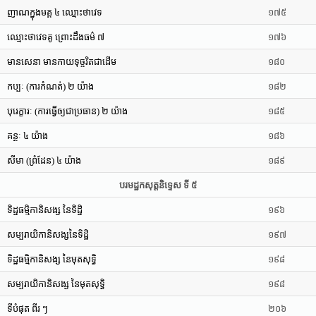
ញាណក្នុងមគ្គ ៤ ឈ្មោះថាវេទ
១៧៥
ឈ្មោះថាវេទគូ ព្រោះដឹងធម៌ ៧
១៧៦
មានសេនា មានកាយទុច្ចរិតជាដើម
១៨០
កប្បៈ (ការកំណត់) ២ យ៉ាង
១៨២
បុរេក្ខារៈ (ការធ្វើឲ្យជាប្រធាន) ២ យ៉ាង
១៨៥
គន្ថៈ ៤ យ៉ាង
១៨៦
សីមា (ព្រំដែន) ៤ យ៉ាង
១៨៩
បរមដ្ឋកសុត្តនិទ្ទេស ទី ៥
ទិដ្ឋធម្មិកានិសង្ស នៃទិដ្ឋិ
១៩៦
សម្បរាយិកានិសង្សនៃទិដ្ឋិ
១៩៧
ទិដ្ឋធម្មិកានិសង្ស នៃមុតសុទ្ធិ
១៩៨
សម្បរាយិកានិសង្ស នៃមុតសុទ្ធិ
១៩៨
ទីបំផុត ពីរ ៗ
២០៦