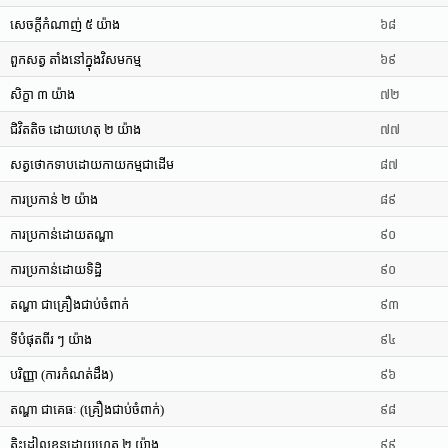
សេចក្តីកំណាញ់ ៥ យ៉ាង
៦៨
ពួកសត្វ តាំងនៅក្នុងវិសមកម្ម
៦៩
សិក្ខា ៣ យ៉ាង
៧២
ជិវិតតិច ដោយហេតុ ២ យ៉ាង
៧៧
សត្វថោកទាបដោយកាយកម្មជាដើម
៨៧
ការប្រកាន់ ២ យ៉ាង
៨៩
ការប្រកាន់ដោយតណ្ហា
៩០
ការប្រកាន់ដោយទិដ្ឋិ
៩០
តណ្ហា ជាគ្រឿងជាប់ចំពាក់
៩៣
ទីបំផុតពីរ ៗ យ៉ាង
៩៤
បរិញ្ញា (ការកំណត់ដឹង)
៩៦
តណ្ហា ជាគេធៈ (គ្រឿងជាប់ចំពាក់)
៩៨
តិះដៀលខ្លួនដោយហេតុ ២ យ៉ាង
៩៩