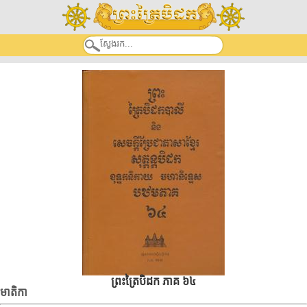
ព្រះត្រៃបិដក ភាគ ៦៤
មាតិកា