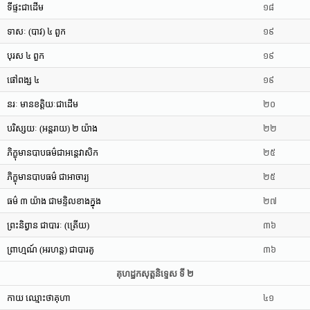
ទីផ្ទះជាដើម
១៨
ទាសៈ (បាវ) ៤ ពួក
១៩
បុរស ៤ ពួក
១៩
ផៅពង្ស ៤
១៩
នរៈ មានខតិ្តយៈជាដើម
២០
បរិស្សយៈ (អន្តរាយ) ២ យ៉ាង
២២
ភិក្ខុមានបាបធម៌ជាអន្តេវាសិក
២៥
ភិក្ខុមានបាបធម៌ ជាអាចារ្យ
២៥
ធម៌ ៣ យ៉ាង ជាមន្ទិលខាងក្នុង
២៧
ព្រះនិព្វាន ជាបារៈ (ត្រើយ)
៣៦
ព្រាហ្មណ៍ (អរហន្ត) ជាបារគូ
៣៦
គុហដ្ឋកសុត្តនិទ្ទេស ទី ២
កាយ ឈ្មោះថាគុហា
៤១