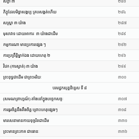
សិក្ខា ៣
២៨១
ភិក្ខុដែលមិច្ឆាសង្កប្បៈគ្របសង្កត់ហើយ
២៨៤
សស្រ្តា ៣ យ៉ាង
២៨៧
មុសាវាទ ដោយអាការៈ ៣ យ៉ាងជាដើម
២៨៩
កម្មការណា មានប្រការផ្សេង ៗ
២៩២
ការប្រព្រឹត្តិម្នាក់ឯង ដោយហេតុ ២
២៩៦
វិវេក (ការស្ងាត់) ៣ យ៉ាង
២៩៩
ព្រះពុទ្ធជាដើម ជាព្រះអរិយៈ
៣០០
បរមដ្ឋកសុត្តនិទ្ទេស ទី ៨
(សមណព្រាហ្មណ៍) តាំងនៅក្នុងបច្ចេកសច្ចៈ
៣០៧
ការធូរចិត្តនឹងតឹងចិត្ត ព្រោះហេតុផ្សេងៗ
៣១៨
មារសេនាមានកាយទុច្ចរិតជាដើម
៣៣១
ព្រះមានព្រះភាគ ជាធោនៈ
៣៣៦