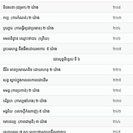
និវេសនា (ជម្រក) ២ យ៉ាង
២០៨
កប្បៈ (ការកំណត់) ២ យ៉ាង
២១៣
បុរេក្ខារៈ (ការធ្វើឲ្យជាប្រធាន) ២ យ៉ាង
២១៤
អមតនិព្វាន ឈ្មោះថាបារៈ (ត្រើយ)
២១៦
ព្រះអរហន្ត នឹងធឹងដោយអាការៈ ៥ យ៉ាង
២១៧
ជរាសុត្តនិទ្ទេស ទី ៦
ជីវិត មានប្រមាណតិច ដោយហេតុ ២ យ៉ាង
២២១
សត្វ ស្លាប់ក្នុងកលលកាលជាដើម
២២៥
មមត្ត (ការប្រកាន់) ២ យ៉ាង
២២៩
បរិគ្គហៈ (ការហួងហែង) ២ យ៉ាង
២៣០
មច្ឆរិយៈ (សេចក្តីកំណាញ់) ៥ យ៉ាង
២៤២
មោនេយ្យៈ (ភាពជាមុនិ) ៣ យ៉ាង
២៤៤
សេក្ខបុគ្គល ៧ ពួក ឈ្មោះថាអ្នកប្រព្រឹត្តរួញថយ
២៤៥