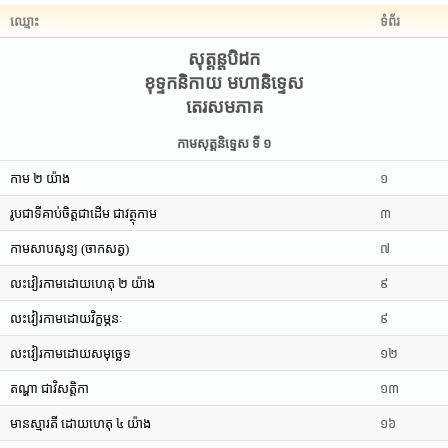
ឈ្មោះ
ទំព័រ
សុត្តន្តបិដក
ខុទ្ទកនិកាយ មហានិទ្ទេស
តេរសមភាគ
កាមសុត្តនិទ្ទេស ទី ១
កាម ២ យ៉ាង
១
រូបជាទីគាប់ចិត្តជាដើម ជាវត្ថុកាម
៣
កាមសាបសូន្យ (ចាកសត្វ)
៧
លះវៀរកាមដោយហេតុ ២ យ៉ាង
៩
លះវៀរកាមដោយវិក្ខម្ភនៈ
៩
លះវៀរកាមដោយសមុច្ឆេទ
១២
តណ្ហា ជាវិសត្តិកា
១៣
មានស្មារតី ដោយហេតុ ៤ យ៉ាង
១៦