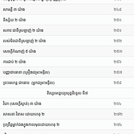
សាមគ្គី ៣ យ៉ាង
២៤៨
និស្ស័យ ២ យ៉ាង
២៥០
សភាវៈជាទីស្រឡាញ់ ២ យ៉ាង
២៥១
របស់មិនជាទីស្រឡាញ់ ២ យ៉ាង
២៥២
សេចក្តីកំណាញ់ ៥ យ៉ាង
២៥៣
ការជាប់ ២ យ៉ាង
២៥៦
បញ្ញាជាធោនា (គ្រឿងជម្រះមន្ទិល)
២៥៧
ព្រះអរហន្ត ជាធោនៈ (អ្នកជម្រះមន្ទិល)
២៥៨
តិស្សមេត្តេយ្យសុត្តនិទ្ទេស ទី៧
វិវេក (សេចក្តីស្ងាត់) ៣ យ៉ាង
២៦៤
សាសនា វិនាស ដោយហេតុ ២
២៧២
ប្រព្រឹត្តម្នាក់ឯងក្នុងកាលមុនដោយហេតុ ២
២៧៤