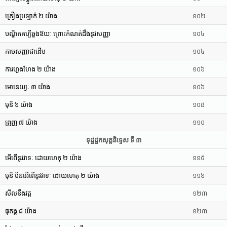
គ្រឿងប្រឡាក់ ២ យ៉ាង
១០២
បណ្ឌិតគប្បីឆ្លងឱយៈ ព្រោះកំណត់ដឹងនូវសញ្ញា
១០៤
កាមសញ្ញាជាដើម
១០៤
ការហួងហែង ២ យ៉ាង
១០៦
មោនេយ្យៈ ៣ យ៉ាង
១០៦
មុនិ ៦ យ៉ាង
១០៨
ព្រួញ ៧ យ៉ាង
១១០
ទុដ្ឋដ្ឋកសុត្តនិទ្ទេស ទី ៣
អើពើនូវវាទៈ ដោយហេតុ ២ យ៉ាង
១១៥
មុនិ មិនអើពើនូវវាទៈ ដោយហេតុ ២ យ៉ាង
១១៦
សីលនឹងវត្ត
១២៣
ធុតង្គ ៨ យ៉ាង
១២៣