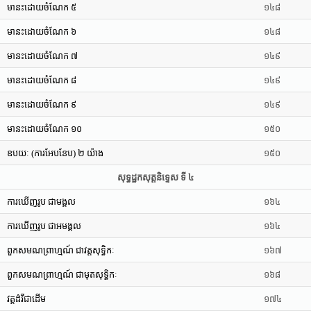
មានះដោយចំណែក ៥
១៤៨
មានះដោយចំណែក ៦
១៤៨
មានះដោយចំណែក ៧
១៤៩
មានះដោយចំណែក ៨
១៤៩
មានះដោយចំណែក ៩
១៤៩
មានះដោយចំណែក ១០
១៥០
ឧបយៈ (ការអែបនែប) ២ យ៉ាង
១៥០
សុទ្ធដ្ឋកសុត្តនិទ្ទេស ទី ៤
ការឃើញរូប ជាមង្គល
១៦៤
ការឃើញរូប ជាអមង្គល
១៦៤
ពួកសមណព្រាហ្មណ៍ ជាវត្តសុទ្ធិកៈ
១៦៧
ពួកសមណព្រាហ្មណ៍ ជាមុតសុទ្ធិកៈ
១៦៨
វត្តដំរីជាដើម
១៧៤