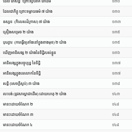
ដែល ជាសន្តៈ ព្រោះស្ងប់រាគៈជាដើម
១៣០
ដែលជាភិក្ខុ ព្រោះទម្លាយធម៌ ៧ យ៉ាង
១៣១
ឧស្សទៈ (កិលេសដ៏ក្រាស) ៧ យ៉ាង
១៣៣
គ្រឿងសម្រេច ២ យ៉ាង
១៣៥
បុរេក្ខារៈ (ការធ្វើឲ្យតាំងនៅក្នុងខាងមុខ) ២ យ៉ាង
១៣៥
ឃើញអានិសង្ស ២ យ៉ាងនៃទិដ្ឋិរបស់ខ្លួន
១៣៦
អានិសង្សក្នុងបច្ចុប្បន្ន នៃទិដ្ឋិ
១៣៧
អានិសង្សក្នុងបរលោកនៃទិដ្ឋិ
១៣៧
សន្តិ (សេចក្តីស្ងប់) ៣ យ៉ាង
១៣៨
លះបង់ (នូវសាស្តាជាដើម) ដោយហេតុ ២ យ៉ាង
១៤៣
មានះដោយចំណែក ២
១៤៨
មានះដោយចំណែក ៣
១៤៨
មានះដោយចំណែក ៤
១៤៨