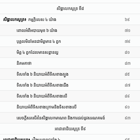
សិង្គាលកសូត្រ ទី៨
សិង្គាលកសូត្រ៖
កម្មក្កិលេស ៤ យ៉ាង
៦៩
ពោលអំពីអបាយមុខ ៦ យ៉ាង
៧១
បុគ្គលមិនមែនជាមិត្តមាន ៤ ពួក
៧៩
មិត្ត ៤ ពួកដែលមានសន្តានល្អ
៨១
និគមគាថា
៨៣
ទិសទាំង ៦ និយាយអំពីទិសខាងត្បូង
៨៥
ទិសទាំង ៦ និយាយអំពីទិសខាងជើង
៨៧
ទិសទាំង ៦ និយាយអំពីទិសខាងលើ
៨៩
និយាយអំពីទិសខាងក្រោមនិងទិសខាងលើ
៩១
សេចក្តីសរសើរនៃសិង្គាលកមាណព និងការដល់នូវសរណគមន៍
៩៣
អាដានាដិយសូត្រ ទី៩
អាដានាដិយសូត្រ៖
រឿងមហារាជទាំង ៤
៩៥