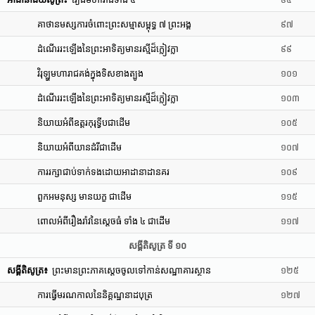
គាថានមស្សការចំពោះព្រះសម្មាសម្ពុទ្ធ ៧ ព្រះអង្គ
៩៧
ដំណើររះឡើងនៃព្រះអាទិត្យមានរស្មីដ៏ក្លៀវក្លា
៩៩
វិរុឡ្ហមហារាជគង់ក្នុងទិសខាងត្បូង
១០១
ដំណើររះឡើងនៃព្រះអាទិត្យមានរស្មីដ៏ក្លៀវក្លា
១០៣
និយាយអំពីឧត្តរកុរុទ្វីបជាដើម
១០៥
និយាយអំពីយានដំរីជាដើម
១០៧
ការរក្សាជាប់ទាក់ទងដោយអាដានាដានគរ
១០៩
ពួកអមនុស្ស មានយក្ខ ជាដើម
១១៥
ពោលអំពីរឿងរ៉ាវនៃស្តេចធំ ទាំង ៤ ជាដើម
១១៧
សង្គីតិសូត្រ ទី ១០
សង្គីតិសូត្រ៖
ព្រះមានព្រះភាគស្តេចចូលទៅកាន់សណ្ឋាគារស្ថាន
១២៥
ការធ្វើមរណកាលនៃនិគ្គណ្ឋនាដបុត្រ
១២៧