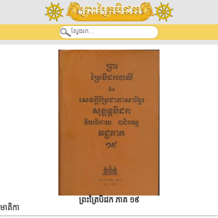
ព្រះត្រៃបិដក ភាគ ១៩
មាតិកា