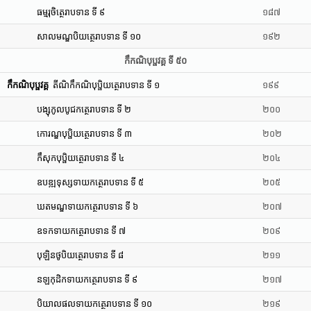
ធម្មរុចិត្ថេរាបទាន ទី ៩
១៨៧
សាលមណ្ឌបិយត្ថេរាបទាន ទី ១០
១៩២
កឹកណិបុប្ផវគ្គ ទី ៥០
កឹកណិបុប្ផវគ្គ
តីណិកឹកណិបុប្ផិយត្ថេរាបទាន ទី ១
១៩៩
បង្សុកូលបូជកត្ថេរាបទាន ទី ២
២០០
កោរណ្ឌបុប្ផិយត្ថេរាបទាន ទី ៣
២០២
កឹសុកបុប្ផិយត្ថេរាបទាន ទី ៤
២០៤
ឧបឌ្ឍទុស្សទាយកត្ថេរាបទាន ទី ៥
២០៥
ឃតមណ្ឌទាយកត្ថេរាបទាន ទី ៦
២០៧
ឧទកទាយកត្ថេរាបទាន ទី ៧
២០៩
បុឡិនថូបិយត្ថេរាបទាន ទី ៨
២១១
នឡកុដិកទាយកត្ថេរាបទាន ទី ៩
២១៧
បិយាលផលទាយកត្ថេរាបទាន ទី ១០
២១៩