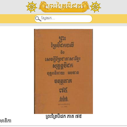
ព្រះត្រៃបិដក ភាគ ៧៥
មាតិកា