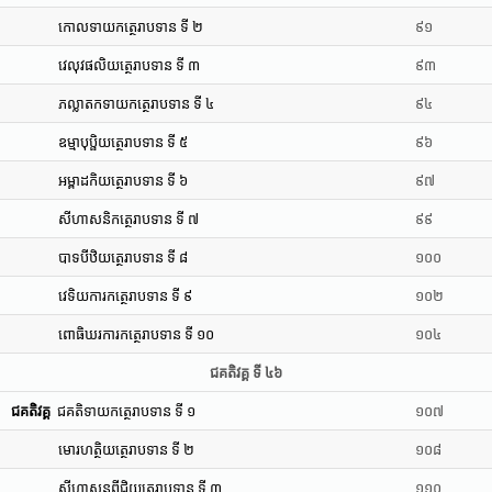
កោលទាយកត្ថេរាបទាន ទី ២
៩១
វេលុវផលិយត្ថេរាបទាន ទី ៣
៩៣
ភល្លាតកទាយកត្ថេរាបទាន ទី ៤
៩៤
ឧម្មាបុប្ផិយត្ថេរាបទាន ទី ៥
៩៦
អម្ពាដកិយត្ថេរាបទាន ទី ៦
៩៧
សីហាសនិកត្ថេរាបទាន ទី ៧
៩៩
បាទបីឋិយត្ថេរាបទាន ទី ៨
១០០
វេទិយការកត្ថេរាបទាន ទី ៩
១០២
ពោធិឃរការកត្ថេរាបទាន ទី ១០
១០៤
ជគតិវគ្គ ទី ៤៦
ជគតិវគ្គ
ជគតិទាយកត្ថេរាបទាន ទី ១
១០៧
មោរហត្ថិយត្ថេរាបទាន ទី ២
១០៨
សីហាសនពីជិយត្ថេរាបទាន ទី ៣
១១០