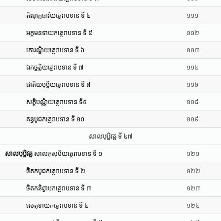
តិណុក្កធារិយត្ថេរាបទាន ទី ៤
១១១
អក្កមនទាយកត្ថេរាបទាន ទី ៥
១១២
កោរណ្ឌិយត្ថេរាបទាន ទី ៦
១១៣
ឯកច្ឆត្តិយត្ថេរាបទាន ទី ៧
១១៤
ជាតិយបុប្ផិយត្ថេរាបទាន ទី ៨
១១៦
សត្តិបណ្ណិយត្ថេរាបទាន ទី៩
១១៨
គន្ធបូជកត្ថេរាបទាន ទី ១០
១១៩
សាលបុប្ផិវគ្គ ទី ៤៧
សាលបុប្ផិវគ្គ
សាលកុសុមិយត្ថេរាបទាន ទី ១
១២១
ចិតកបូជកត្ថេរាបទាន ទី ២
១២២
ចិតកនិព្វាបកត្ថេរាបទាន ទី ៣
១២៣
សេតុទាយកត្ថេរាបទាន ទី ៤
១២៤