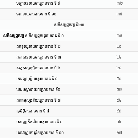
បត្ថោទនទាយកត្ថេរាបទាន ទី ៩
៣២
មញ្ចទាយកត្ថេរាបទាន ទី ១០
៣៥
សកឹសម្មជ្ជកវគ្គ ទី៤៣
សកឹសម្មជ្ជកវគ្គ
សកឹសម្មជ្ជកត្ថេរាបទាន ទី ១
៣៨
ឯកទុស្សទាយកត្ថេរាបទាន ទី ២
៤១
ឯកាសនទាយកត្ថេរាបទាន ទី ៣
៤៤
សត្តកទម្ពបុប្ផិយត្ថេរាបទាន ទី ៤
៤៩
កោរណ្ឌបុប្ផិយត្ថេរាបទាន ទី ៥
៥០
ឃដមណ្ឌទាយកត្ថេរាបទាន ទី៦
៥២
ឯកធម្មស្សវនិយត្ថេរាបទាន ទី ៧
៥៤
សុចិន្តិតត្ថេរាបទាន ទី ៨
៥៨
សោណ្ណកឹកណិយត្ថេរាបទាន ទី ៩
៦៤
សោវណ្ណកោន្តរិកត្ថេរាបទាន ទី ១០
៦៧