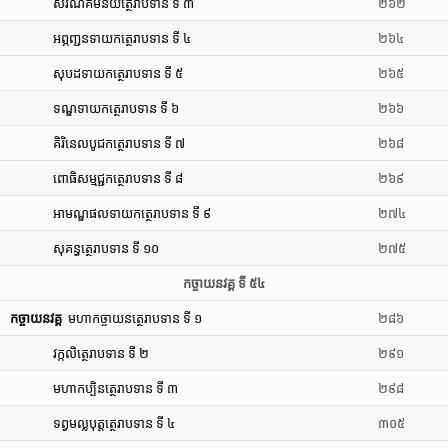
សរណគមនិយត្ថេរាបទាន ទី ៣
២៦២
អព្ភញ្ជនទាយកត្ថេរាបទាន ទី ៤
២៦៤
សុបដទាយកត្ថេរាបទាន ទី ៥
២៦៥
ទណ្ឌទាយកត្ថេរាបទាន ទី ៦
២៦៦
គិរិនេលបូជកត្ថេរាបទាន ទី ៧
២៦៨
ពោធិសម្មជ្ជកត្ថេរាបទាន ទី ៨
២៦៩
អាមណ្ឌផលទាយកត្ថេរាបទាន ទី ៩
២៧៤
សុគន្ធត្ថេរាបទាន ទី ១០
២៧៥
កច្ចាយនវគ្គ ទី ៥៤
កច្ចាយនវគ្គ
មហាកច្ចាយនត្ថេរាបទាន ទី ១
២៨៦
វក្កលិត្ថេរាបទាន ទី ២
២៩១
មហាកប្បិនត្ថេរាបទាន ទី ៣
២៩៨
ទព្វមល្លបុត្តត្ថេរាបទាន ទី ៤
៣០៥