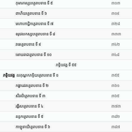
កុមារកស្សបត្ថេរាបទាន ទី ៥
៣១៣
ពាហិយត្ថេរាបទាន ទី ៦
៣១៩
មហាកោដ្ឋិកត្ថេរាបទាន ទី ៧
៣២៨
ឧរុវេលកស្សបត្ថេរាបទាន ទី ៨
៣៣៣
រាធត្ថេរាបទាន ទី ៩
៣៤២
មោឃរាជត្ថេរាបទាន ទី ១០
៣៤៨
ភទ្ទិយវគ្គ ទី ៥៥
ភទ្ទិយវគ្គ
លកុណ្តកភទ្ទិយត្ថេរាបទាន ទី ១
៣៥៥
កង្ខារេវតត្ថេរាបទាន ទី ២
៣៦១
សីវលិត្ថេរាបទាន ទី ៣
៣៦៥
រង្គីសត្ថេរាបទាន ទី ៤
៣៧៣
នន្ទកត្ថេរាបទាន ទី ៥
៣៨២
កាឡុទាយិត្ថេរាបទាន ទី ៦
៣៨៧