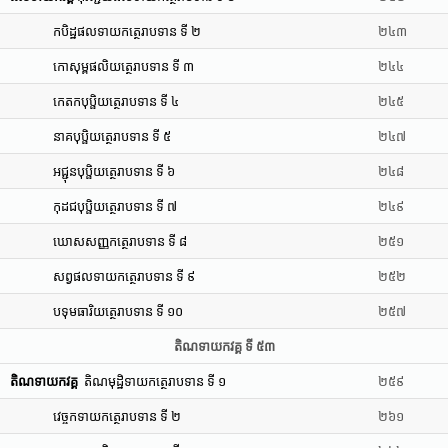
កបិដ្ឋផលទាយកត្ថេរាបទាន ទី ២
២៤៣
កោសុម្ពផលិយត្ថេរាបទាន ទី ៣
២៤៤
កេតកបុប្ផិយត្ថេរាបទាន ទី ៤
២៤៥
នាគបុប្ផិយត្ថេរាបទាន ទី ៥
២៤៧
អជ្ជុនបុប្ផិយត្ថេរាបទាន ទី ៦
២៤៨
កុដជបុប្ផិយត្ថេរាបទាន ទី ៧
២៤៩
ឃោសសញ្ញកត្ថេរាបទាន ទី ៨
២៥១
សព្វផលទាយកត្ថេរាបទាន ទី ៩
២៥២
បទុមធារិយត្ថេរាបទាន ទី ១០
២៥៧
តិណទាយកវគ្គ ទី ៥៣
តិណទាយកវគ្គ
តិណមុដ្ឋិទាយកត្ថេរាបទាន ទី ១
២៥៩
វេច្ចកទាយកត្ថេរាបទាន ទី ២
២៦១