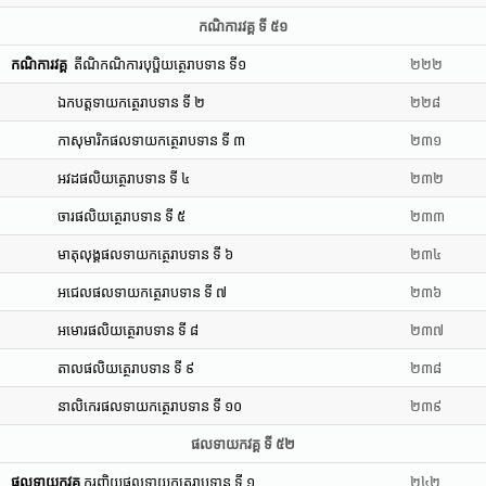
កណិការវគ្គ ទី ៥១
កណិការវគ្គ
តីណិកណិការបុប្ផិយត្ថេរាបទាន ទី១
២២២
ឯកបត្តទាយកត្ថេរាបទាន ទី ២
២២៨
កាសុមារិកផលទាយកត្ថេរាបទាន ទី ៣
២៣១
អវដផលិយត្ថេរាបទាន ទី ៤
២៣២
ចារផលិយត្ថេរាបទាន ទី ៥
២៣៣
មាតុលុង្គផលទាយកត្ថេរាបទាន ទី ៦
២៣៤
អជេលផលទាយកត្ថេរាបទាន ទី ៧
២៣៦
អមោរផលិយត្ថេរាបទាន ទី ៨
២៣៧
តាលផលិយត្ថេរាបទាន ទី ៩
២៣៨
នាលិកេរផលទាយកត្ថេរាបទាន ទី ១០
២៣៩
ផលទាយកវគ្គ ទី ៥២
ផលទាយកវគ្គ
កុរញ្ជិយផលទាយកត្ថេរាបទាន ទី ១
២៤២