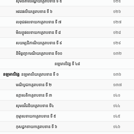
សុមនតាលវណ្តិយត្ថេរាបទាន ទី ៥
១២៥
អវដផលិយត្ថេរាបទាន ទី ៦
១២៦
លពុជផលទាយកត្ថេរាបទាន ទី ៧
១២៧
មិលក្ខុផលទាយកត្ថេរាបទាន ទី ៨
១២៨
សយម្បដិភាណិយត្ថេរាបទាន ទី ៩
១២៩
និមិត្តព្យាករណិយត្ថេរាបទាន ទី១០
១៣២
នឡមាលិវគ្គ ទី ៤៨
នឡមាលិវគ្គ
នឡមាលិយត្ថេរាបទាន ទី ១
១៣៦
មណិបូជកត្ថេរាបទាន ទី ២
១៣៧
ឧក្កាសតិកត្ថេរាបទាន ទី ៣
១៤១
សុមនវីជនិយត្ថេរាបទាន ទី៤
១៤៤
កុម្មាសទាយកត្ថេរាបទាន ទី ៥
១៤៥
កុសដ្ឋកទាយកត្ថេរាបទាន ទី ៦
១៤៦