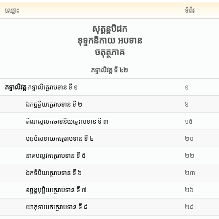
ឈ្មោះ
ទំព័រ
សុត្តន្តបិដក
ខុទ្ទកនិកាយ អបទាន
ចតុត្ថភាគ
ភទ្ទាលិវគ្គ ទី ៤២
ភទ្ទាលិវគ្គ
ភទ្ទាលិត្ថេរាបទាន ទី ១
១
ឯកច្ឆត្ថិយត្ថេរាបទាន ទី ២
៦
តិណសូលកឆាទនិយត្ថេរាបទាន ទី ៣
១៥
មធុមំសទាយកត្ថេរាបទាន ទី ៤
២០
នាគបល្លវកត្ថេរាបទាន ទី ៥
២២
ឯកទីបិយត្ថេរាបទាន ទី ៦
២៣
ឧច្ឆង្គបុប្ផិយត្ថេរាបទាន ទី ៧
២៦
យាគុទាយកត្ថេរាបទាន ទី ៨
២៨