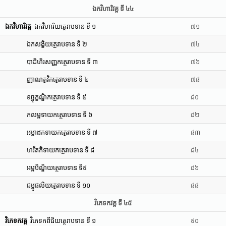
ឯកវិហារិវគ្គ ទី ៤៤
ឯកវិហារិវគ្គ
ឯកវិហារិយត្ថេរាបទាន ទី ១
៧១
ឯកសង្ខិយត្ថេរាបទាន ទី ២
៧៤
បាដិហិរសញ្ញកត្ថេរាបទាន ទី ៣
៧៦
ញាណត្ថវិកត្ថេរាបទាន ទី ៤
៧៨
ឧច្ឆុក្ខណ្ឌិកត្ថេរាបទាន ទី ៥
៨០
កលម្ពទាយកត្ថេរាបទាន ទី ៦
៨២
អម្ពាដកទាយកត្ថេរាបទាន ទី ៧
៨៣
ហរីតកិទាយកត្ថេរាបទាន ទី ៨
៨៤
អម្ពបិណ្ឌិយត្ថេរាបទាន ទី៩
៨៦
ជម្ពូផលិយត្ថេរាបទាន ទី ១០
៨៨
វិភេទកវគ្គ ទី ៤៥
វិភេទកវគ្គ
វិភេទកពីជិយត្ថេរាបទាន ទី ១
៩០