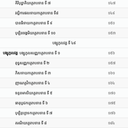
គិរិបុន្នាគិយត្ថេរាបទាន ទី ៧
១៤៧
វល្លិការផលទាយកត្ថេរាបទាន ទី៨
១៤៩
បានធិទាយកត្ថេរាបទាន ទី ៩
១៥០
បុឡិនចង្កមិយត្ថេរាបទាន ទី ១០
១៥៣
បង្សុកូលវគ្គ ទី ៤៩
បង្សុកូលវគ្គ
បង្សុកូលសញ្ញកត្ថេរាបទាន ទី ១
១៥៦
ពុទ្ធសញ្ញកត្ថេរាបទាន ទី ២
១៥៧
ភិសទាយកត្ថេរាបទាន ទី ៣
១៦១
ញាណត្ថវិកត្ថេរាបទាន ទី ៤
១៦៤
ចន្ទនមាលិយត្ថេរាបទាន ទី ៥
១៧០
ធាតុបូជកត្ថេរាបទាន ទី ៦
១៧៥
បុឡិនុប្បាទកត្ថេរាបទាន ទី ៧
១៧៦
តរណិយត្ថេរាបទាន ទី ៨
១៨៤