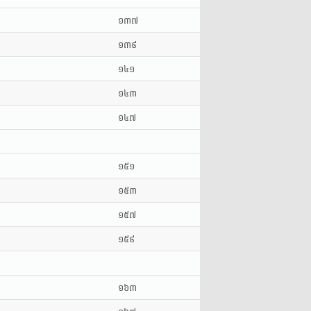
១៣៧
១៣៩
១៤១
១៤៣
១៤៧
១៥១
១៥៣
១៥៧
១៥៩
១៦៣