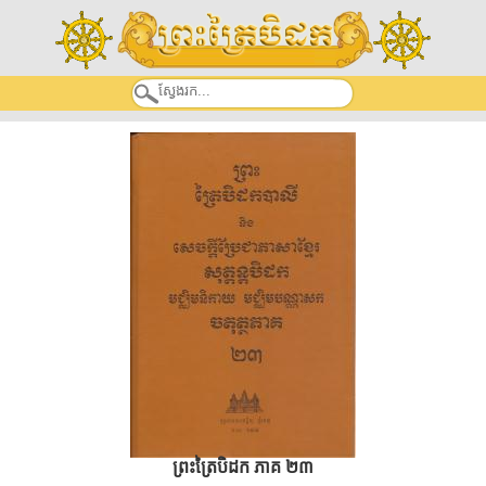
ព្រះត្រៃបិដក ភាគ ២៣