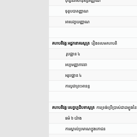
បុព្វេនិវាសានុស្សតិញ្ញាណ
ចុតូបបាតញ្ញាណ
អាសវក្ខយញ្ញាណ
គហបតិវគ្គ អដ្ឋកនាគរសូត្រ
រឿងទសមគហបតិ
រូបជ្ឈាន ៤
អប្បមញ្ញាភាវនា
អរូបជ្ឈាន ៤
ការបូជាព្រះអានន្ទ
គហបតិវគ្គ សេក្ខប្បដិបទាសូត្រ
ការទ្រង់ប្រើប្រាស់ជាដម្បូងន
ធម៌ ៦ យ៉ាង
ការស្គាល់ប្រមាណក្នុងភោជន