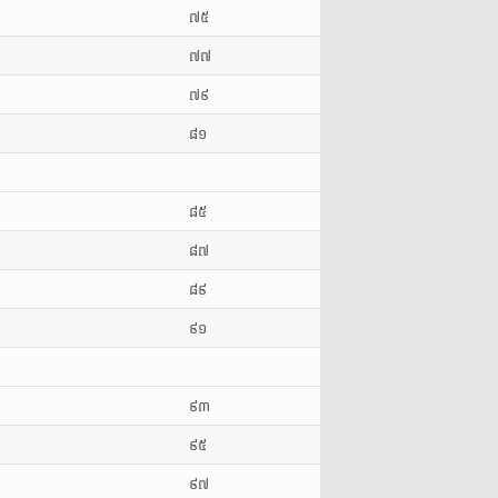
៧៥
៧៧
៧៩
៨១
៨៥
៨៧
៨៩
៩១
៩៣
៩៥
៩៧