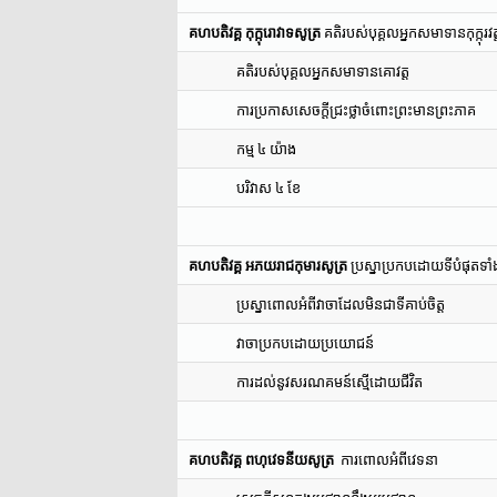
គហបតិវគ្គ កុក្កុរោវាទសូត្រ
គតិរបស់បុគ្គលអ្នកសមាទានកុក្កុរវត្
គតិរបស់បុគ្គលអ្នកសមាទានគោវត្ត
ការប្រកាសសេចក្តីជ្រះថ្លាចំពោះព្រះមានព្រះភាគ
កម្ម ៤ យ៉ាង
បរិវាស ៤ ខែ
គហបតិវគ្គ អភយរាជកុមារសូត្រ
ប្រស្នាប្រកបដោយទីបំផុតទ
ប្រស្នាពោលអំពីវាចាដែលមិនជាទីគាប់ចិត្ត
វាចាប្រកបដោយប្រយោជន៍
ការដល់នូវសរណគមន៍ស្មើដោយជីវិត
គហបតិវគ្គ ពហុវេទនីយសូត្រ
ការពោលអំពីវេទនា