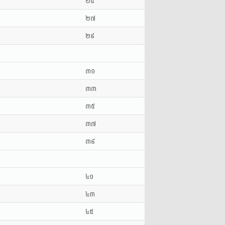
២៥
២៧
២៩
៣១
៣៣
៣៥
៣៧
៣៩
៤១
៤៣
៤៥