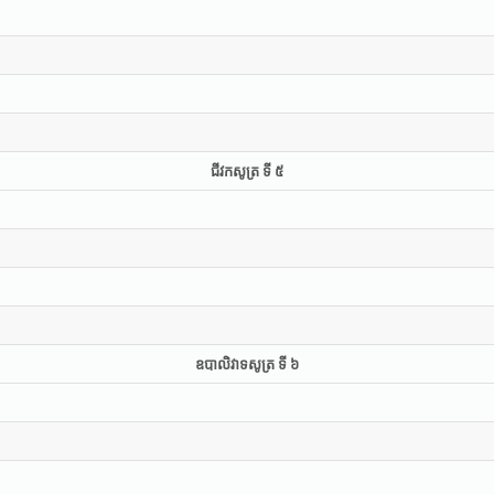
ជីវកសូត្រ ទី ៥
ឧបាលិវាទសូត្រ ទី ៦