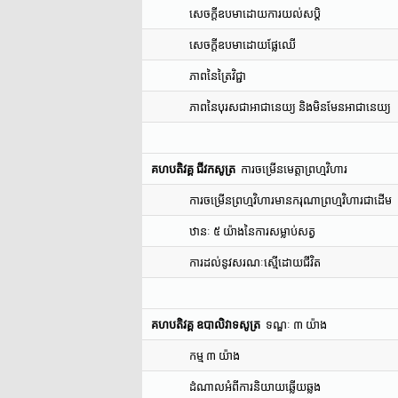
សេចក្តីឧបមាដោយការយល់សប្តិ
សេចក្តីឧបមាដោយផ្លែឈើ
ភាពនៃត្រៃវិជ្ជា
ភាពនៃបុរសជាអាជានេយ្យ និងមិនមែនអាជានេយ្យ
គហបតិវគ្គ ជីវកសូត្រ
ការចម្រើនមេត្តាព្រហ្មវិហារ
ការចម្រើនព្រហ្មវិហារមានករុណាព្រហ្មវិហារជាដើម
ឋានៈ ៥ យ៉ាងនៃការសម្លាប់សត្វ
ការដល់នូវសរណៈស្មើដោយជីវិត
គហបតិវគ្គ ឧបាលិវាទសូត្រ
ទណ្ឌៈ ៣ យ៉ាង
កម្ម ៣ យ៉ាង
ដំណាលអំពីការនិយាយឆ្លើយឆ្លង