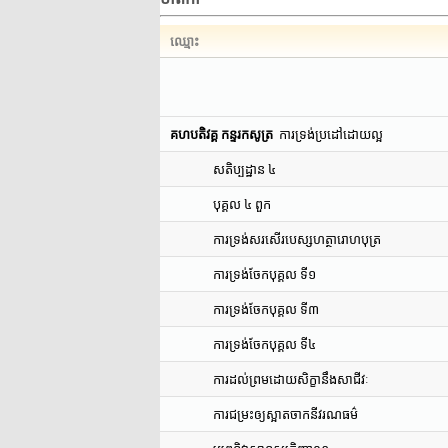
ឈ្មោះ
គហបតិវគ្គ កន្ទរកសូត្រ
ការទ្រង់ប្រដៅដោយល្អ
សតិប្បដ្ឋាន ៤
បុគ្គល ៤ ពួក
ការទ្រង់សរសើរបេស្សហត្ថារោហបុត្រ
ការទ្រង់ចែកបុគ្គល ទី១
ការទ្រង់ចែកបុគ្គល ទី៣
ការទ្រង់ចែកបុគ្គល ទី៤
ការដល់ព្រមដោយសិក្ខានឹងសាជីវៈ
ការជម្រះឲ្យស្អាតចាកនីវរណធម៌