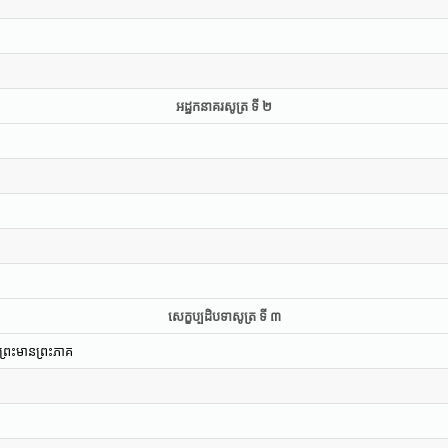
អដ្ឋកនាគរសូត្រ ទី ២
សេក្ខប្បដិបទាសូត្រ ទី ៣
ៃព្រះមានព្រះភាគ