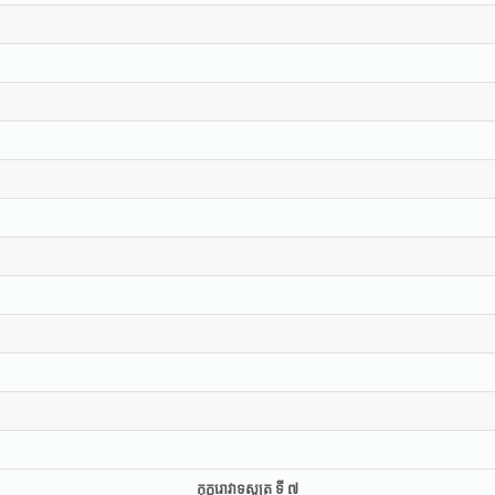
កុក្កុរោវាទសូត្រ ទី ៧