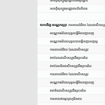
សេចក្តីសុខក្នុងរូបជ្ឈាននឹងអរូបជ្ឈាន
សេចក្តីសុខក្នុងសញ្ញាវេទយិតនិរោធ
គហបតិវគ្គ អបណ្ណកសូត្រ
ការពោលអំពីវាទៈដែលជាសឹកសត្រ
អបណ្ណកធម៌ដែលបុគ្គលធ្វើមិនពេញលេញ
អបណ្ណកធម៌ដែលបុគ្គលបានធ្វើពេញលេញល្អ
ការពោលអំពីវាទៈដែលជាសឹកសត្រូវ
វាចាដែលជាសឹកសត្រូវនឹងព្រះអរិយៈ
វាចាដែលមិនជាសឹកសត្រូវនឹងព្រះអរិយៈ
ការពោលអំពីវាទៈដែលជាសឹកសត្រូវ
អបណ្ណកធម៌ដែលបុគ្គលធ្វើមិនពេញលេញ
វាចាមិនជាសឹកសត្រូវនឹងព្រះអរិយៈ
ការពោលថាអរូបព្រហ្មមិនមាន