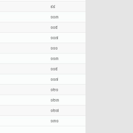
៩៩
១០៣
១០៥
១០៧
១១១
១១៣
១១៥
១១៧
១២១
១២៣
១២៧
១៣១