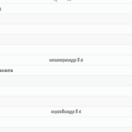
ត
អភយរាជកុមារសូត្រ ទី ៨
ាំងសងខាង
ពហុវេទនីយសូត្រ ទី ៩