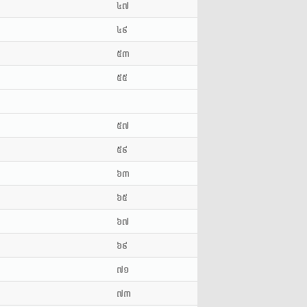
៤៧
៤៩
៥៣
៥៥
៥៧
៥៩
៦៣
៦៥
៦៧
៦៩
៧១
៧៣