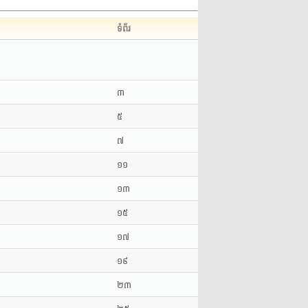
ទំព័រ
៣
៥
៧
១១
១៣
១៥
១៧
១៩
២៣