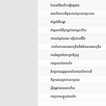
បំណងនឹងលើកឡើងនូវវាទៈ
ឧបាលិគហបតីចូលគាល់ព្រះមានព្រះភាគ
សំនួរអំពីទណ្ឌៈ
សំនួរតបអំពីប្រស្នាដែលសួរហើយ
ការដល់នូវសរណៈស្មើដោយជីវិត
ភាពនៃទានមានផលច្រើននឹងមិនមានផលច្រើន
ការរាំងទ្វារចំពោះពួកនិគ្រន្ថ
ការចូលទៅជាសាវ័ក
និគន្ថនាដបុត្តចូលទៅរកឧបាលិគហបតី
កិច្ចកល់សម្រាប់បោកប្រាស់
រឿងធ្លាប់មានមកហើយ
ការប្រកាសខ្លួនជាសាវ័ក