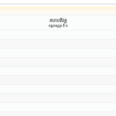
គហបតិវគ្គ
កន្ទរកសូត្រ ទី ១