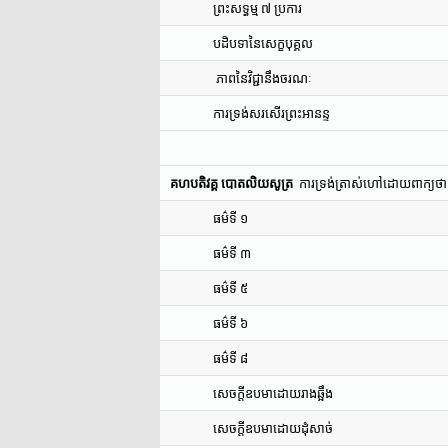
ព្រះសទ្ធម្ម ៧ ប្រការ
បដិបទានៃសេក្ខបុគ្គល
ភាពនៃវិជ្ជានឹងចរណៈ
ការទ្រង់សរសើរព្រះអានន្ទ
គហបតិវគ្គ បោតលិយសូត្រ
ការទ្រង់ត្រាស់ហៅដោយពាក្យថ
ធម៌ទី ១
ធម៌ទី ៣
ធម៌ទី ៥
ធម៌ទី ៦
ធម៌ទី ៨
សេចក្តីឧបមាដោយរាងឆ្អឹង
សេចក្តីឧបមាដោយដុំសាច់