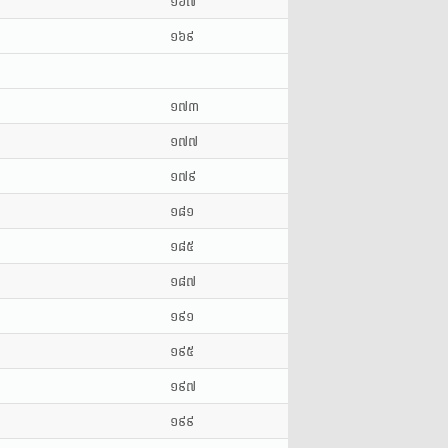
១៦៧
១៦៩
១៧៣
១៧៧
១៧៩
១៨១
១៨៥
១៨៧
១៩១
១៩៥
១៩៧
១៩៩