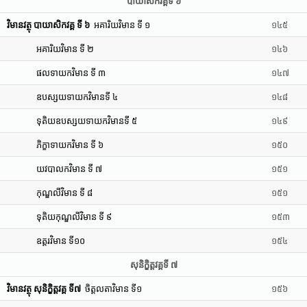
បាយាសិកវគ្គទី ៦
វិមានវត្ថុ បាយាសិកវគ្គ ទី ៦
អគារិយវិមាន ទី ១
១៤៥
អគារិយវិមាន ទី ២
១៤៦
ផលទាយកវិមាន ទី ៣
១៤៧
ឧបស្សយទាយកវិមានទី ៤
១៤៨
ទុតិយឧបស្សយទាយកវិមានទី ៥
១៤៩
ភិក្ខាទាយកវិមាន ទី ៦
១៥០
យវបាលកវិមាន ទី ៧
១៥១
កុណ្ឌលីវិមាន ទី ៨
១៥១
ទុតិយកុណ្ឌលីវិមាន ទី ៩
១៥៣
ឧត្តរវិមាន ទី១០
១៥៤
សុនិក្ខិត្តវគ្គទី ៧
វិមានវត្ថុ សុនិក្ខិត្តវគ្គ ទី៧
ចិត្តលតាវិមាន ទី១
១៥៦