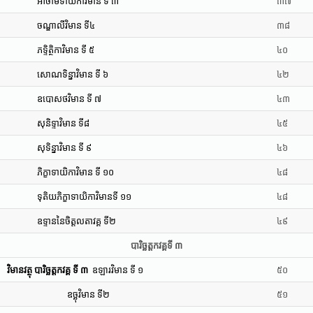
អាចាមទាយិកាវិមាន ទី ៣
៣៧
ចណ្ឌាលីវិមាន ទី៤
៣៨
ភទ្ទិត្ថិកាវិមាន ទី ៥
៤០
សោណទិន្នាវិមាន ទី ៦
៤២
ឧបោសថវិមាន ទី ៧
៤៣
សុនិទ្ទាវិមាន ទី៨
៤៥
សុទិន្នាវិមាន ទី ៩
៤៦
ភិក្ខាទាយិកាវិមាន ទី ១០
៤៨
ទុតិយភិក្ខាទាយិកាវិមានទី ១១
៤៨
ឧទ្ទាននៃចិត្តលតាវគ្គ ទី២
៤៩
បារិច្ឆត្តកវគ្គទី ៣
វិមានវត្ថុ បារិច្ឆត្តកវគ្គ ទី ៣
ឧឡារវិមាន ទី ១
៥០
ឧច្ឆុវិមាន ទី២
៥១