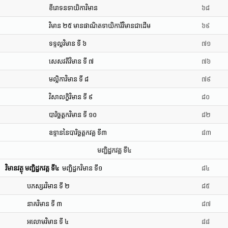
ខីរោទនទាយិកាវិមាន
៦៨
វិមាន ២៥ មានផាណិតទាយិការិវិមានជាដើម
៦៩
ទទ្ទល្លវិមាន ទី ៦
៧១
សេសវតីវិមាន ទី ៧
៧៦
មល្លិកាវិមាន ទី ៨
៧៩
វិសាលក្ខិវិមាន ទី ៩
៨០
បារិច្ឆត្តកវិមាន ទី ១០
៨២
ឧទ្ទាននៃបារិច្ឆត្តកវគ្គ ទី៣
៨៣
មញ្ជិដ្ឋកវគ្គ ទី៤
វិមានវត្ថុ មញ្ជិដ្ឋកវគ្គ ទី៤
មញ្ជិដ្ឋកវិមាន ទី១
៨៤
បភស្សរវិមាន ទី ២
៨៥
នាគវិមាន ទី ៣
៨៧
អលោមវិមាន ទី ៤
៨៨