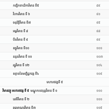
កញ្ជិកទាយិកាវិមាន ទី៥
៨៩
វិហារវិមាន ទី ៦
៩១
ចតុរិត្ថីវិមាន ទី៧
៩៥
អម្ពវិមាន ទី ៨
៩៨
បីតវិមាន ទី ៩
៩៩
ឧច្ឆុវិមាន ទី១០
១០១
នន្ទនវិមាន ទី ១១
១០៣
រជ្ជុវិមាន ទី ១២
១០៤
ឧទ្ទាននៃមញ្ជិដ្ឋកវគ្គ ទី៤
១០៩
មហារថវគ្គទី ៥
វិមានវត្ថុ មហារថវគ្គ ទី ៥
មណ្ឌូកទេវបុត្តវិមាន ទី ១
១១០
រេវតីវិមាន ទី ២
១១១
ឆត្តមាណវវិមាន ទី៣
១១៥