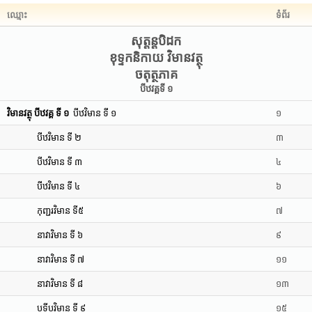
ឈ្មោះ
ទំព័រ
សុត្តន្តបិដក
ខុទ្ទកនិកាយ វិមានវត្ថុ
ចតុត្ថភាគ
បីឋវគ្គទី ១
វិមានវត្ថុ បីឋវគ្គ ទី ១
បីឋវិមាន ទី ១
១
បីឋវិមាន ទី ២
៣
បីឋវិមាន ទី ៣
៤
បីឋវិមាន ទី ៤
៦
កុញ្ជរវិមាន ទី៥
៧
នាវាវិមាន ទី ៦
៩
នាវាវិមាន ទី ៧
១១
នាវាវិមាន ទី ៨
១៣
បទីបវិមាន ទី ៩
១៥