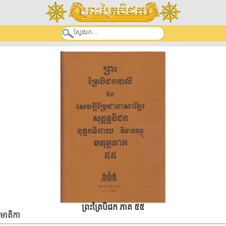
ព្រះត្រៃបិដក ភាគ ៥៥
មាតិកា