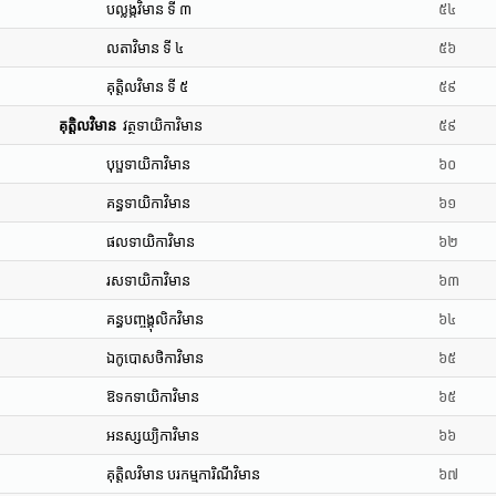
បល្លង្កវិមាន ទី ៣
៥៤
លតាវិមាន ទី ៤
៥៦
គុត្តិលវិមាន ទី ៥
៥៩
គុត្តិលវិមាន
វត្ថទាយិកាវិមាន
៥៩
បុប្ផទាយិកាវិមាន
៦០
គន្ធទាយិកាវិមាន
៦១
ផលទាយិកាវិមាន
៦២
រសទាយិកាវិមាន
៦៣
គន្ធបញ្ចង្គុលិកវិមាន
៦៤
ឯកូបោសថិកាវិមាន
៦៥
ឱទកទាយិកាវិមាន
៦៥
អនស្សយ្យិកាវិមាន
៦៦
គុត្តិលវិមាន បរកម្មការិណីវិមាន
៦៧